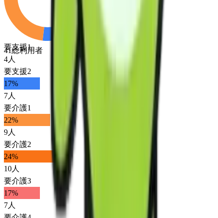
要支援1
41
総利用者
4
人
要支援2
17
%
7
人
要介護1
22
%
9
人
要介護2
24
%
10
人
要介護3
17
%
7
人
要介護4