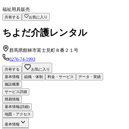
福祉用具販売
共有する
お気に入り
ちよだ介護レンタル
群馬県館林市富士見町８番２１号
0276-74-1993
共有する
お気に入り
基本情報
組織・体制
料金・サービス
データ・実績
施設概要
サービス詳細
簡易情報
基本情報(詳細)
地図・アクセス
基本情報