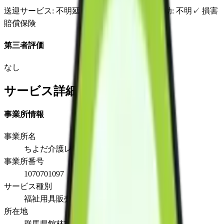
送迎サービス
: 不明
延長サービス
: 不明
自宅援助
: 不明
✓
損害
賠償保険
第三者評価
なし
サービス詳細
事業所情報
事業所名
ちよだ介護レンタル
事業所番号
1070701097
サービス種別
福祉用具販売
所在地
群馬県館林市富士見町８番２１号