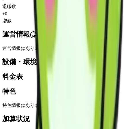
退職数
+
0
増減
運営情報(詳細)
運営情報はありません
設備・環境
料金表
特色
特色情報はありません
加算状況