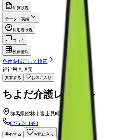
加算状況
データ・実績
利用者状況
口コミ
独自情報
条件を指定して検索
福祉用具販売
共有する
お気に入り
ちよだ介護レンタル
群馬県館林市富士見町８番２１号
0276-74-1993
共有する
お気に入り