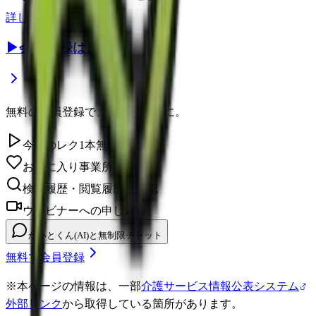
詳しく見る
▶
会員登録はこちら
無料の会員登録で、さらに便利に。
今日のレク1本無料視聴
お気に入り事業所を保存
検索履歴・閲覧履歴の確認
ウェビナーへの申し込み
かいとくん(AI)と無制限チャット
無料で会員登録
※
本ページの情報は、一部
介護サービス情報公表システム
外部リンク
から取得している箇所があります。