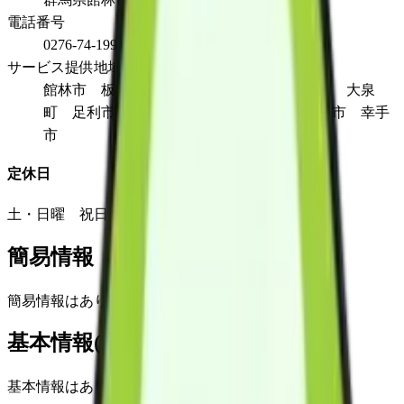
電話番号
0276-74-1993
サービス提供地域
館林市 板倉町 明和町 邑楽町 千代田町 大泉
町 足利市 佐野市 羽生市 加須市 久喜市 幸手
市
定休日
土・日曜 祝日 １２月３０日から１月３日
簡易情報
簡易情報はありません
基本情報(詳細)
基本情報はありません