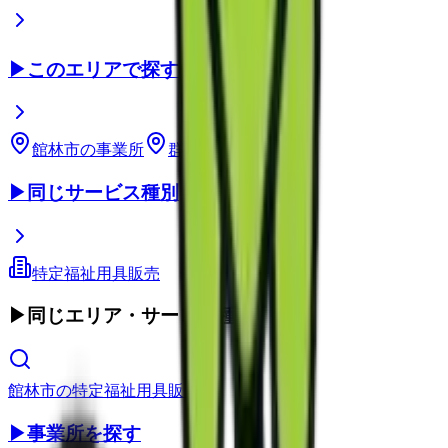
▶
このエリアで探す
館林市
の事業所
群馬県
の事業所
▶
同じサービス種別
特定福祉用具販売
▶
同じエリア・サービス種別
館林市
の
特定福祉用具販売
▶
事業所を探す