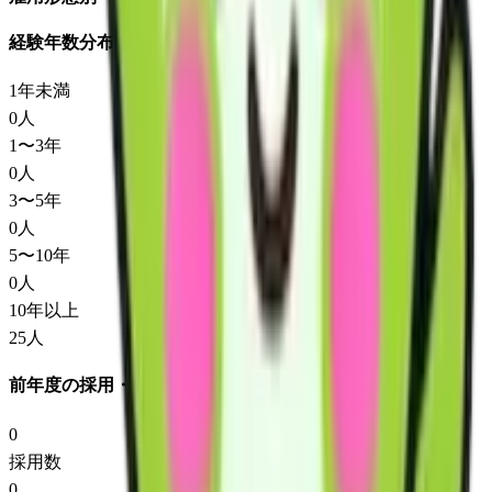
経験年数分布
1年未満
0
人
1〜3年
0
人
3〜5年
0
人
5〜10年
0
人
10年以上
25
人
前年度の採用・退職
0
採用数
0