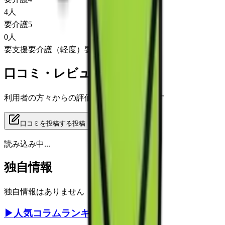
4
人
要介護5
0
人
要支援
要介護（軽度）
要介護（重度）
口コミ・レビュー
利用者の方々からの評価をご覧いただけます
口コミを投稿する
投稿
読み込み中...
独自情報
独自情報はありません
▶
人気コラムランキング