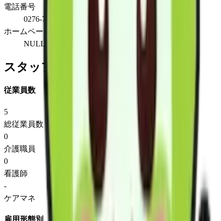
電話番号
0276-74-1993
ホームページ
NULL
スタッフ情報
従業員数
5
総従業員数
0
介護職員
0
看護師
-
ケアマネ
雇用形態別