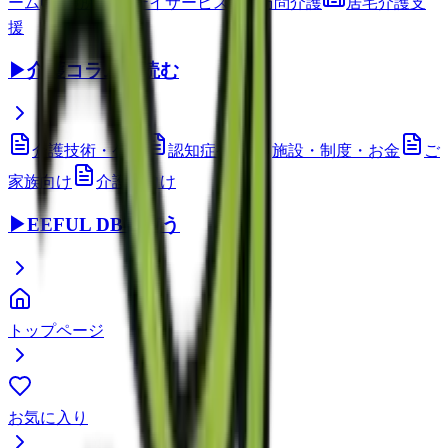
ーム
通所介護(デイサービス)
訪問介護
居宅介護支
援
▶
介護コラムを読む
介護技術・ケア
認知症ケア
施設・制度・お金
ご
家族向け
介護職向け
▶
EEFUL DBを使う
トップページ
お気に入り