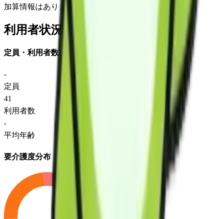
加算情報はありません
利用者状況
定員・利用者数
-
定員
41
利用者数
-
平均年齢
要介護度分布