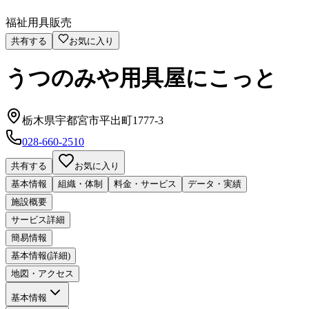
福祉用具販売
共有する
お気に入り
うつのみや用具屋にこっと
栃木県宇都宮市平出町1777-3
028-660-2510
共有する
お気に入り
基本情報
組織・体制
料金・サービス
データ・実績
施設概要
サービス詳細
簡易情報
基本情報(詳細)
地図・アクセス
基本情報