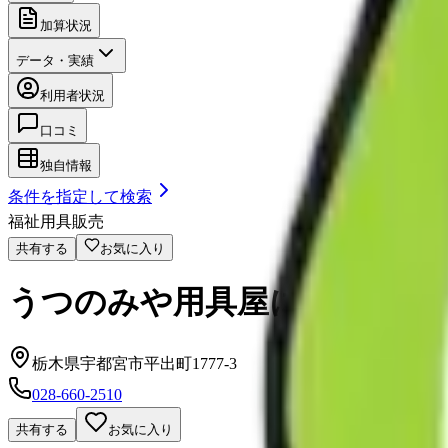
加算状況
データ・実績
利用者状況
口コミ
独自情報
条件を指定して検索
福祉用具販売
共有する
お気に入り
うつのみや用具屋にこっと
栃木県宇都宮市平出町1777-3
028-660-2510
共有する
お気に入り