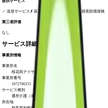
提供サービス
✓
送迎サービス
✗
延長サービス
✗
自宅援助
✓
損害賠償保険
第三者評価
なし
サービス詳細
事業所情報
事業所名
桜花苑デイサービスセンター
事業所番号
1072700253
サービス種別
通所介護（通常）
所在地
群馬県利根郡片品村大字摺渕340番地