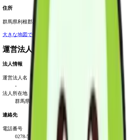
住所
群馬県利根郡片品村大字摺渕340番地
大きな地図で見る
運営法人
法人情報
運営法人名
-
法人所在地
群馬県利根郡片品村大字摺渕340番地
連絡先
電話番号
0278-58-4010