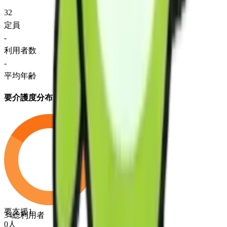
32
定員
-
利用者数
-
平均年齢
要介護度分布
要支援1
34
総利用者
0
人