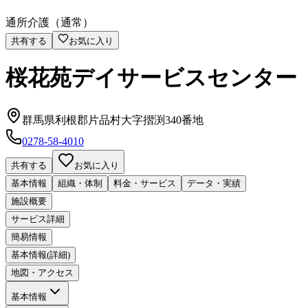
通所介護（通常）
共有する
お気に入り
桜花苑デイサービスセンター
群馬県利根郡片品村大字摺渕340番地
0278-58-4010
共有する
お気に入り
基本情報
組織・体制
料金・サービス
データ・実績
施設概要
サービス詳細
簡易情報
基本情報(詳細)
地図・アクセス
基本情報