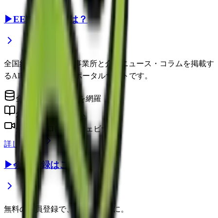
▶
EEFUL DBとは？
全国約22万件の介護事業所と介護ニュース・コラムを掲載す
るAI時代の介護情報ポータルサイトです。
全国の介護事業所を網羅
介護に役立つコラム
介護のプロによるウェビナー
詳しく見る
▶
会員登録はこちら
無料の会員登録で、さらに便利に。