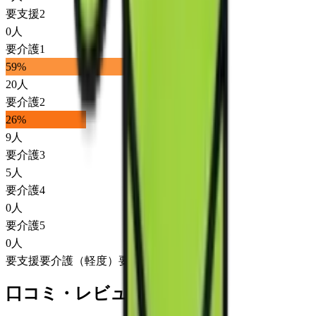
要支援2
0
人
要介護1
59
%
20
人
要介護2
26
%
9
人
要介護3
5
人
要介護4
0
人
要介護5
0
人
要支援
要介護（軽度）
要介護（重度）
口コミ・レビュー