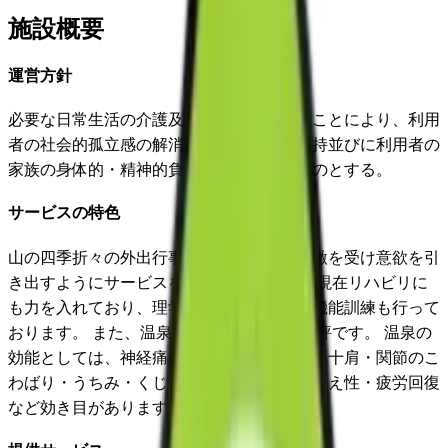
施設概要
運営方針
必要な日常生活の介護及び機能訓練を行うことにより、利用
者の社会的孤立感の解消及び心身機能の維持並びに利用者の
家族の身体的・精神的負担の軽減を図るものとする。
サービスの特色
山の四季折々の外出行事を行い、外部の刺激を受け意欲を引
き出すようにサービスを提供しています。 現在リハビリに
も力を入れており、理学療法士による個別機能訓練も行って
おります。 また、温泉を使用した入浴が好評です。 温泉の
効能としては、神経痛・筋肉痛・関節痛・五十肩・関節のこ
わばり・うちみ・くじき・慢性消化器痛・冷え性・疲労回復
など効き目があります。