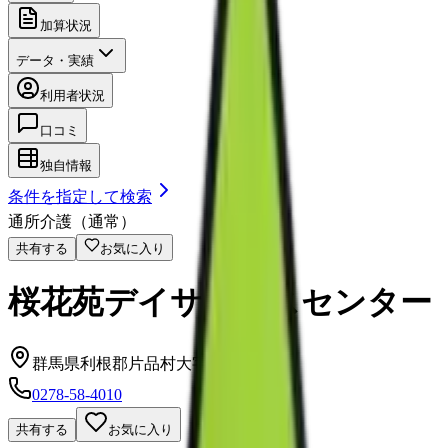
加算状況
データ・実績
利用者状況
口コミ
独自情報
条件を指定して検索
通所介護（通常）
共有する
お気に入り
桜花苑デイサービスセンター
群馬県利根郡片品村大字摺渕340番地
0278-58-4010
共有する
お気に入り