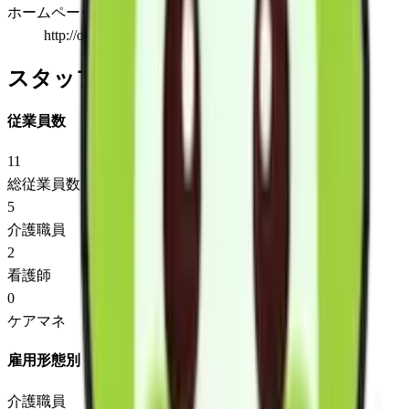
ホームページ
http://oukaenn.wix.com/ozetyoujukai
スタッフ情報
従業員数
11
総従業員数
5
介護職員
2
看護師
0
ケアマネ
雇用形態別
介護職員