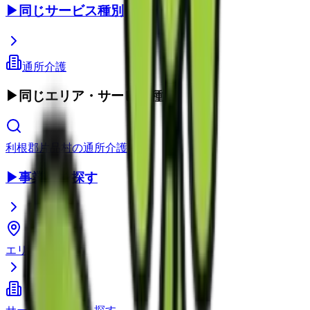
▶
同じサービス種別
通所介護
▶
同じエリア・サービス種別
利根郡片品村
の
通所介護
▶
事業所を探す
エリアから探す