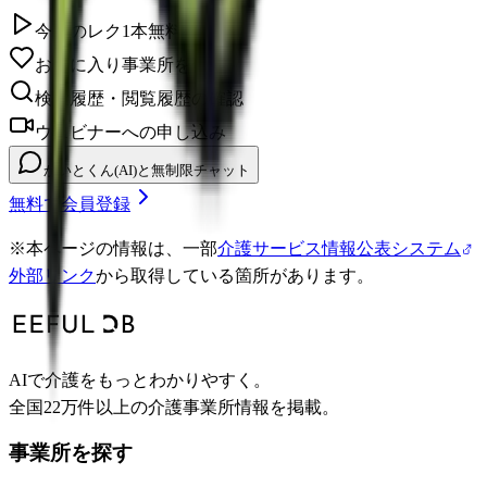
今日のレク1本無料視聴
お気に入り事業所を保存
検索履歴・閲覧履歴の確認
ウェビナーへの申し込み
かいとくん(AI)と無制限チャット
無料で会員登録
※
本ページの情報は、一部
介護サービス情報公表システム
外部リンク
から取得している箇所があります。
AIで介護をもっとわかりやすく。
全国22万件以上の介護事業所情報を掲載。
事業所を探す