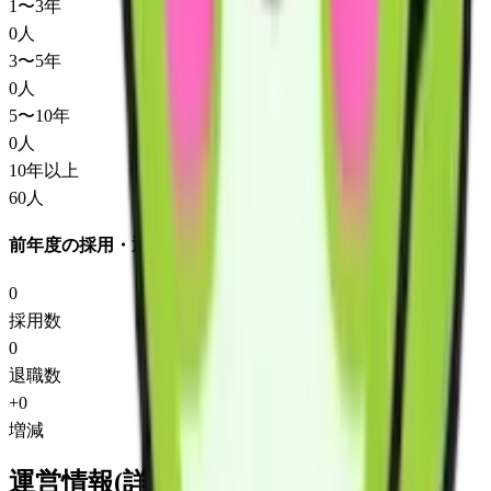
1〜3年
0
人
3〜5年
0
人
5〜10年
0
人
10年以上
60
人
前年度の採用・退職
0
採用数
0
退職数
+
0
増減
運営情報(詳細)