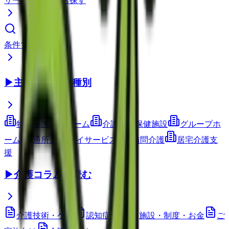
サービス種別から探す
条件で検索
▶
主要サービス種別
特別養護老人ホーム
介護老人保健施設
グループホ
ーム
通所介護(デイサービス)
訪問介護
居宅介護支
援
▶
介護コラムを読む
介護技術・ケア
認知症ケア
施設・制度・お金
ご