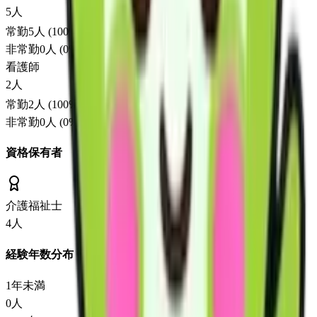
5
人
常勤
5
人 (
100
%)
非常勤
0
人 (
0
%)
看護師
2
人
常勤
2
人 (
100
%)
非常勤
0
人 (
0
%)
資格保有者
介護福祉士
4
人
経験年数分布
1年未満
0
人