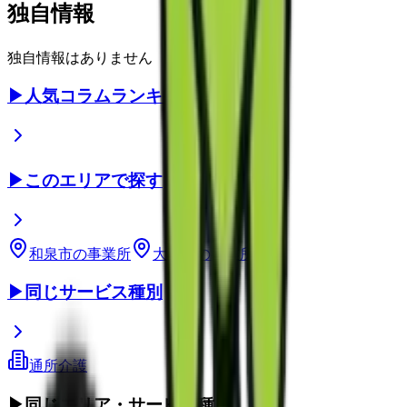
独自情報
独自情報はありません
▶
人気コラムランキング
▶
このエリアで探す
和泉市
の事業所
大阪府
の事業所
▶
同じサービス種別
通所介護
▶
同じエリア・サービス種別