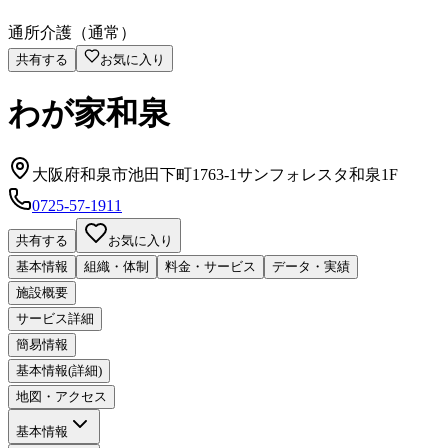
通所介護（通常）
共有する
お気に入り
わが家和泉
大阪府和泉市池田下町1763-1サンフォレスタ和泉1F
0725-57-1911
共有する
お気に入り
基本情報
組織・体制
料金・サービス
データ・実績
施設概要
サービス詳細
簡易情報
基本情報(詳細)
地図・アクセス
基本情報