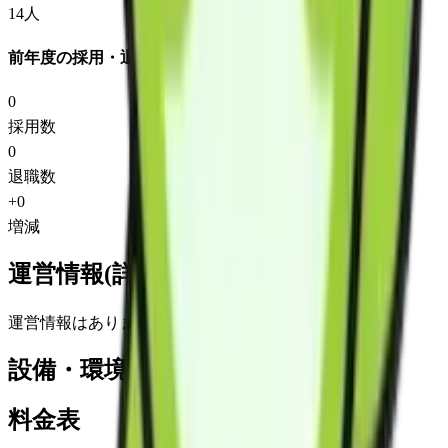
14
人
前年度の採用・退職
0
採用数
0
退職数
+
0
増減
運営情報(詳細)
運営情報はありません
設備・環境
料金表