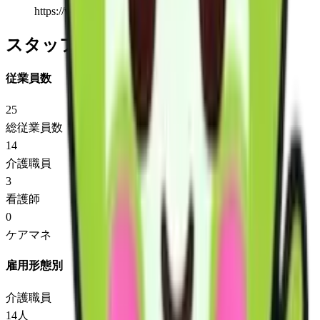
https://www.helianthus-kk.com
スタッフ情報
従業員数
25
総従業員数
14
介護職員
3
看護師
0
ケアマネ
雇用形態別
介護職員
14
人