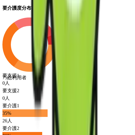
要介護度分布
要支援1
75
総利用者
0
人
要支援2
0
人
要介護1
35
%
26
人
要介護2