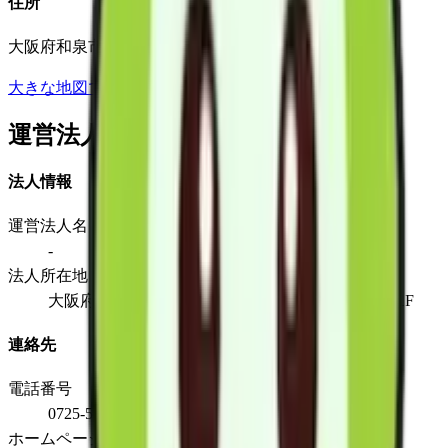
住所
大阪府和泉市池田下町1763-1サンフォレスタ和泉1F
大きな地図で見る
運営法人
法人情報
運営法人名
-
法人所在地
大阪府和泉市池田下町1763-1サンフォレスタ和泉1F
連絡先
電話番号
0725-57-1911
ホームページ