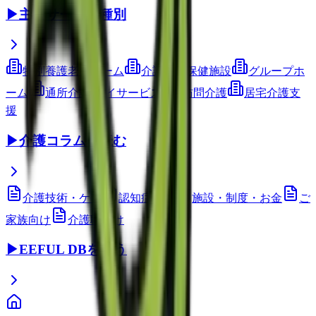
▶
主要サービス種別
特別養護老人ホーム
介護老人保健施設
グループホ
ーム
通所介護(デイサービス)
訪問介護
居宅介護支
援
▶
介護コラムを読む
介護技術・ケア
認知症ケア
施設・制度・お金
ご
家族向け
介護職向け
▶
EEFUL DBを使う