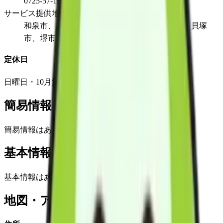
0725-57-1911
サービス提供地域
和泉市、泉大津市、泉北郡忠岡町、岸和田市、貝塚
市、堺市、高石市
定休日
日曜日・10月第2週目土曜日・12/30～1/3
簡易情報
簡易情報はありません
基本情報(詳細)
基本情報はありません
地図・アクセス