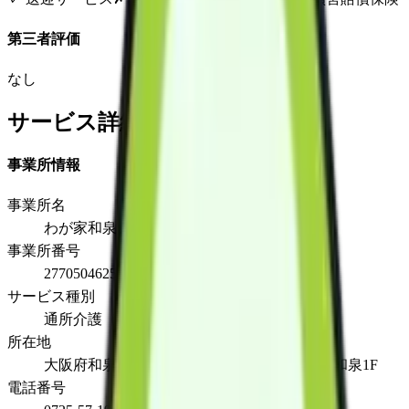
第三者評価
なし
サービス詳細
事業所情報
事業所名
わが家和泉
事業所番号
2770504625
サービス種別
通所介護（通常）
所在地
大阪府和泉市池田下町1763-1サンフォレスタ和泉1F
電話番号