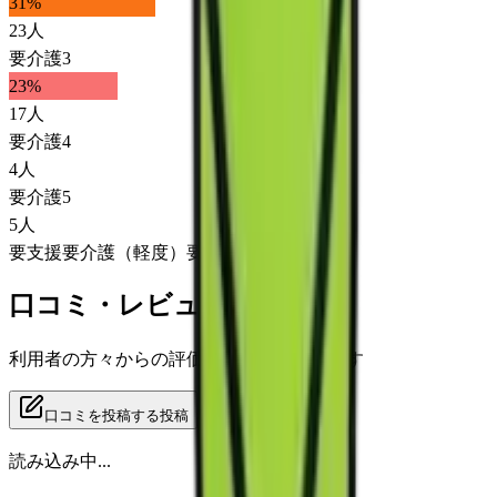
31
%
23
人
要介護3
23
%
17
人
要介護4
4
人
要介護5
5
人
要支援
要介護（軽度）
要介護（重度）
口コミ・レビュー
利用者の方々からの評価をご覧いただけます
口コミを投稿する
投稿
読み込み中...