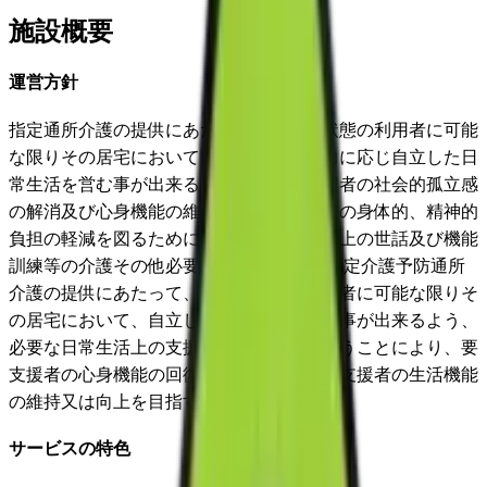
施設概要
運営方針
指定通所介護の提供にあたって、要介護状態の利用者に可能
な限りその居宅において、その有する能力に応じ自立した日
常生活を営む事が出来るよう、さらに利用者の社会的孤立感
の解消及び心身機能の維持並びにその家族の身体的、精神的
負担の軽減を図るために、必要な日常生活上の世話及び機能
訓練等の介護その他必要な援助を行う。 指定介護予防通所
介護の提供にあたって、要支援状態の利用者に可能な限りそ
の居宅において、自立した日常生活を営む事が出来るよう、
必要な日常生活上の支援及び機能訓練を行うことにより、要
支援者の心身機能の回復を図り、もって要支援者の生活機能
の維持又は向上を目指すものとする。
サービスの特色