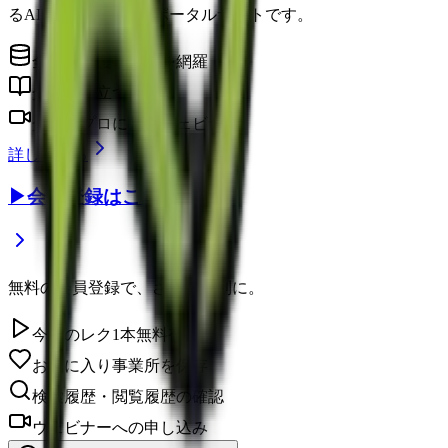
るAI時代の介護情報ポータルサイトです。
全国の介護事業所を網羅
介護に役立つコラム
介護のプロによるウェビナー
詳しく見る
▶
会員登録はこちら
無料の会員登録で、さらに便利に。
今日のレク1本無料視聴
お気に入り事業所を保存
検索履歴・閲覧履歴の確認
ウェビナーへの申し込み