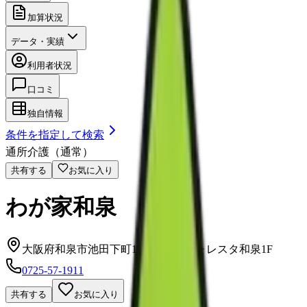
加算状況
データ・実績
利用者状況
口コミ
独自情報
条件を指定して検索
通所介護（通常）
共有する
お気に入り
わが家和泉
大阪府和泉市池田下町1763-1サンフォレスタ和泉1F
0725-57-1911
共有する
お気に入り