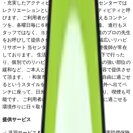
・充実したアクティビティのラインナップ 当センターでは
レクリエーションという言葉は使わず、アクティビティと呼
びます。 ご利用者が活動的に参加したいと思えるコンテン
ツを、各曜日毎に６種類のラインナップを準備。 進行もス
タッフではなく、ヨガやフラダンス等、その道のプロの先生
をお呼びして提供させて頂いております。 ・幅広いリハビ
リサポート 当センターは、作業療法士と柔道整復師が常在
しております。 生活動作の改善を目的に5名以下で行った
り、個別でのリハビリを行う他、お身体の痛みの強い部位の
緩和など、ご本人と話し合った内容を幅広い内容で提供させ
て頂ます。 ・和泉市で1番自由なデイサービス 自由に過ごせ
るというスタイルを大切にしています。 自由に外へ出てベ
ンチに座って、日光を浴びながら世間話をしたり、喫煙も可
能です。 ご利用者の文化性を大切にし、開放的に過ごせる
環境作りに日々取り組んでいます。
提供サービス
✓
送迎サービス
✗
延長サービス
✓
自宅援助
✓
損害賠償保険