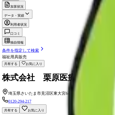
加算状況
データ・実績
利用者状況
口コミ
独自情報
条件を指定して検索
福祉用具販売
共有する
お気に入り
株式会社 栗原医療器械店 
埼玉県さいたま市見沼区東大宮6-3-3
0120-294-217
共有する
お気に入り