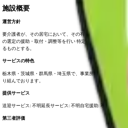
施設概要
運営方針
要介護者が、その居宅において、その有する能力に応じた自
の選定の援助・取付・調整等を行い 特定福祉用具を販売す
るものとする。
サービスの特色
栃木県・茨城県・群馬県・埼玉県で、事業所8箇所を開設し 約
り組んでおります。
提供サービス
送迎サービス
: 不明
延長サービス
: 不明
自宅援助
: 不明
✓
損害
第三者評価