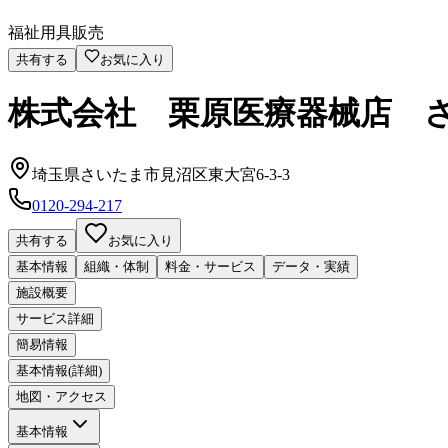
福祉用具販売
共有する
お気に入り
株式会社 栗原医療器械店 
埼玉県さいたま市見沼区東大宮6-3-3
0120-294-217
共有する
お気に入り
基本情報
組織・体制
料金・サービス
データ・実績
施設概要
サービス詳細
簡易情報
基本情報(詳細)
地図・アクセス
基本情報