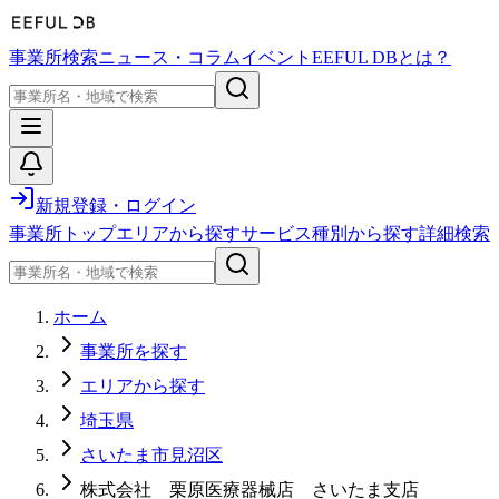
事業所検索
ニュース・コラム
イベント
EEFUL DBとは？
新規登録・ログイン
事業所トップ
エリアから探す
サービス種別から探す
詳細検索
ホーム
事業所を探す
エリアから探す
埼玉県
さいたま市見沼区
株式会社 栗原医療器械店 さいたま支店