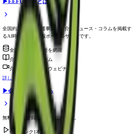
▶
EEFUL DBとは？
全国約22万件の介護事業所と介護ニュース・コラムを掲載す
るAI時代の介護情報ポータルサイトです。
全国の介護事業所を網羅
介護に役立つコラム
介護のプロによるウェビナー
詳しく見る
▶
会員登録はこちら
無料の会員登録で、さらに便利に。
今日のレク1本無料視聴