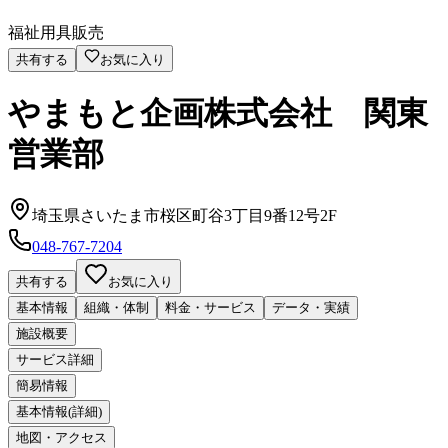
福祉用具販売
共有する
お気に入り
やまもと企画株式会社 関東
営業部
埼玉県さいたま市桜区町谷3丁目9番12号2F
048-767-7204
共有する
お気に入り
基本情報
組織・体制
料金・サービス
データ・実績
施設概要
サービス詳細
簡易情報
基本情報(詳細)
地図・アクセス