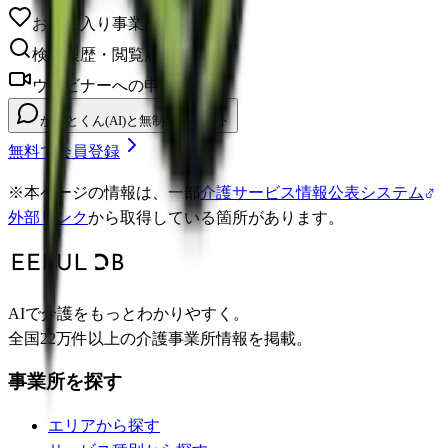
お気に入り事業所を保存
検索履歴・閲覧履歴の確認
ウェビナーへの申し込み
かいとくん(AI)と無制限チャット
無料で会員登録
※
本ページの情報は、一部
介護サービス情報公表システム
外部リンク
から取得している箇所があります。
AIで介護をもっとわかりやすく。
全国22万件以上の介護事業所情報を掲載。
事業所を探す
エリアから探す