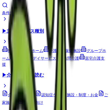
条件で検索
▶
主要サービス種別
特別養護老人ホーム
介護老人保健施設
グループホ
ーム
通所介護(デイサービス)
訪問介護
居宅介護支
援
▶
介護コラムを読む
介護技術・ケア
認知症ケア
施設・制度・お金
ご
家族向け
介護職向け