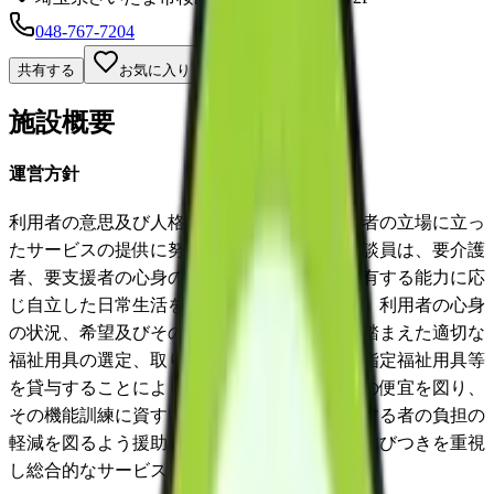
048-767-7204
共有する
お気に入り
施設概要
運営方針
利用者の意思及び人格を尊重して、常に利用者の立場に立っ
たサービスの提供に努める。事業所の専門相談員は、要介護
者、要支援者の心身の特性を踏まえて、その有する能力に応
じ自立した日常生活を営むことができるよう、利用者の心身
の状況、希望及びその置かれている環境等を踏まえた適切な
福祉用具の選定、取り付け、調整等を行い、指定福祉用具等
を貸与することにより、利用者の日常生活上の便宜を図り、
その機能訓練に資するとともに利用者を介護する者の負担の
軽減を図るよう援助を行う。また、地域との結びつきを重視
し総合的なサービスの提供に努める。