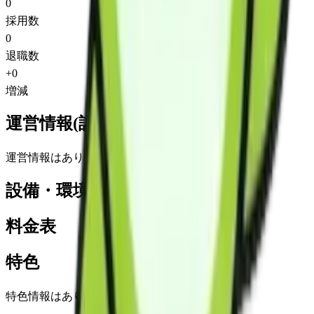
0
採用数
0
退職数
+
0
増減
運営情報(詳細)
運営情報はありません
設備・環境
料金表
特色
特色情報はありません