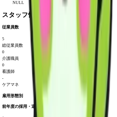
NULL
スタッフ情報
従業員数
5
総従業員数
0
介護職員
0
看護師
-
ケアマネ
雇用形態別
前年度の採用・退職