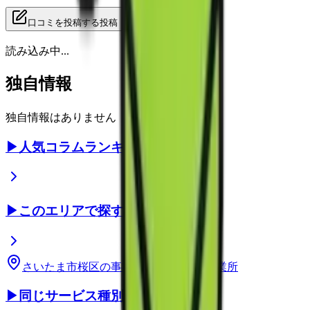
口コミを投稿する
投稿
読み込み中...
独自情報
独自情報はありません
▶
人気コラムランキング
▶
このエリアで探す
さいたま市桜区
の事業所
埼玉県
の事業所
▶
同じサービス種別