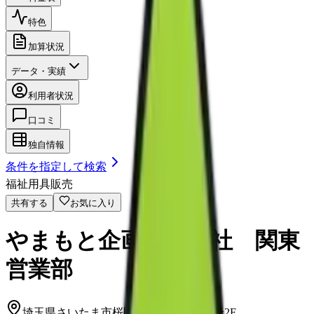
特色
加算状況
データ・実績
利用者状況
口コミ
独自情報
条件を指定して検索
福祉用具販売
共有する
お気に入り
やまもと企画株式会社 関東
営業部
埼玉県さいたま市桜区町谷3丁目9番12号2F