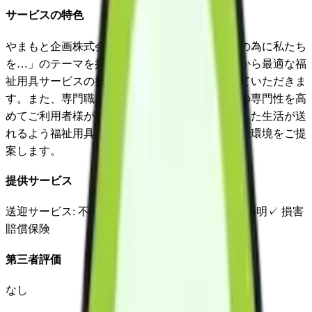
サービスの特色
やまもと企画株式会社として「人としての一生の為に私たち
を…」のテーマを掲げご利用者様の立場の思想から最適な福
祉用具サービスの提供に真心を込めて務めさせていただきま
す。また、専門職としての立場を明確にし自らの専門性を高
めてご利用者様が地域社会において安全で安心した生活が送
れるよう福祉用具サービスの提供、住みやすい住環境をご提
案します。
提供サービス
送迎サービス
: 不明
延長サービス
: 不明
自宅援助
: 不明
✓
損害
賠償保険
第三者評価
なし