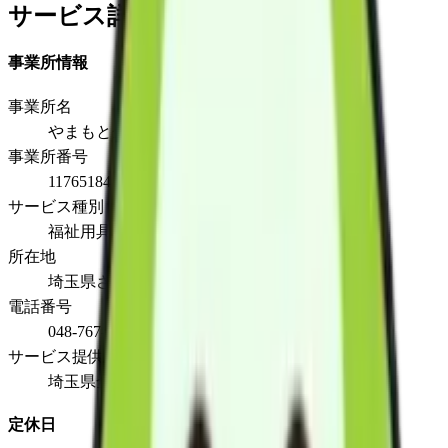
サービス詳細
事業所情報
事業所名
やまもと企画株式会社 関東営業部
事業所番号
1176518411
サービス種別
福祉用具販売
所在地
埼玉県さいたま市桜区町谷3丁目9番12号2F
電話番号
048-767-7204
サービス提供地域
埼玉県全域、
定休日