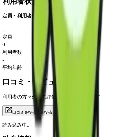
利用者状況
定員・利用者数
-
定員
0
利用者数
-
平均年齢
口コミ・レビュー
利用者の方々からの評価をご覧いただけます
口コミを投稿する
投稿
読み込み中...