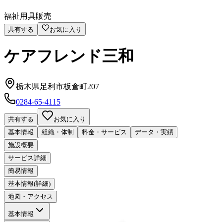
福祉用具販売
共有する
お気に入り
ケアフレンド三和
栃木県足利市板倉町207
0284-65-4115
共有する
お気に入り
基本情報
組織・体制
料金・サービス
データ・実績
施設概要
サービス詳細
簡易情報
基本情報(詳細)
地図・アクセス
基本情報