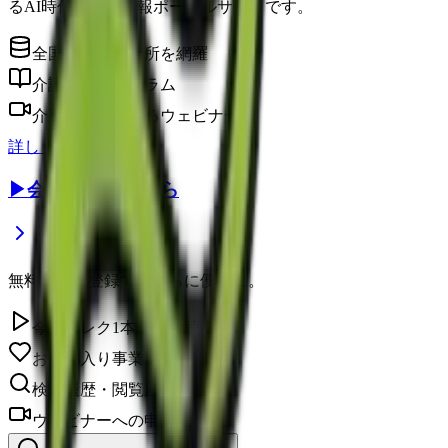
るAI時代の介護情報ポータルサイトです。
全国の介護事業所を網羅
介護に役立つコラム
介護のプロによるウェビナー
詳しく見る
▶
会員登録はこちら
無料の会員登録で、さらに便利に。
今日のレク1本無料視聴
お気に入り事業所を保存
検索履歴・閲覧履歴の確認
ウェビナーへの申し込み