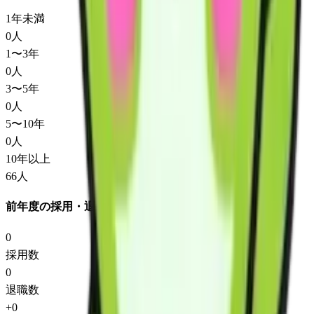
1年未満
0
人
1〜3年
0
人
3〜5年
0
人
5〜10年
0
人
10年以上
66
人
前年度の採用・退職
0
採用数
0
退職数
+
0