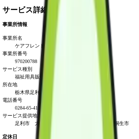
サービス詳細
事業所情報
事業所名
ケアフレンド三和
事業所番号
970200788
サービス種別
福祉用具販売
所在地
栃木県足利市板倉町207
電話番号
0284-65-4115
サービス提供地域
足利市 太田市 佐野市 大泉町 館林市 桐生市
定休日