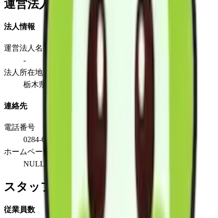
運営法人
法人情報
運営法人名
-
法人所在地
栃木県足利市板倉町207
連絡先
電話番号
0284-65-4115
ホームページ
NULL
スタッフ情報
従業員数