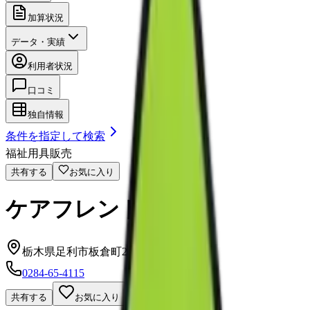
加算状況
データ・実績
利用者状況
口コミ
独自情報
条件を指定して検索
福祉用具販売
共有する
お気に入り
ケアフレンド三和
栃木県足利市板倉町207
0284-65-4115
共有する
お気に入り