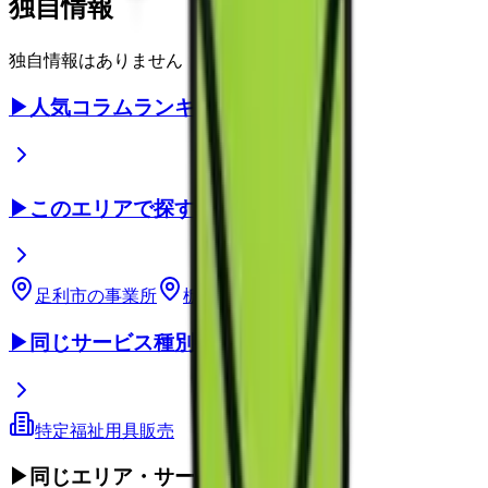
独自情報
独自情報はありません
▶
人気コラムランキング
▶
このエリアで探す
足利市
の事業所
栃木県
の事業所
▶
同じサービス種別
特定福祉用具販売
▶
同じエリア・サービス種別