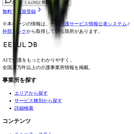
かいとくん(AI)と無制限チャット
無料で会員登録
※
本ページの情報は、一部
介護サービス情報公表システム
外部リンク
から取得している箇所があります。
AIで介護をもっとわかりやすく。
全国22万件以上の介護事業所情報を掲載。
事業所を探す
エリアから探す
サービス種別から探す
詳細検索
コンテンツ