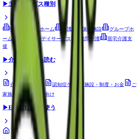
▶
主要サービス種別
特別養護老人ホーム
介護老人保健施設
グループホ
ーム
通所介護(デイサービス)
訪問介護
居宅介護支
援
▶
介護コラムを読む
介護技術・ケア
認知症ケア
施設・制度・お金
ご
家族向け
介護職向け
▶
EEFUL DBを使う