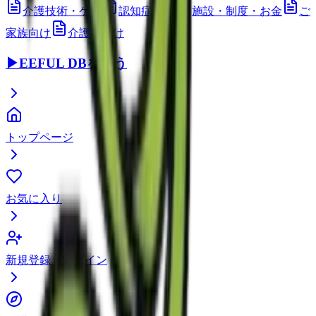
介護技術・ケア
認知症ケア
施設・制度・お金
ご
家族向け
介護職向け
▶
EEFUL DBを使う
トップページ
お気に入り
新規登録・ログイン