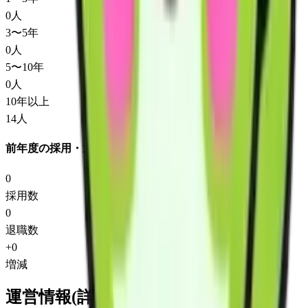
0
人
3〜5年
0
人
5〜10年
0
人
10年以上
14
人
前年度の採用・退職
0
採用数
0
退職数
+
0
増減
運営情報(詳細)