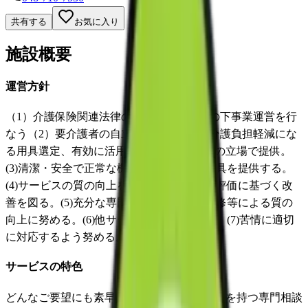
共有する
お気に入り
施設概要
運営方針
（1）介護保険関連法律の遵守、運営基準の下事業運営を行
なう（2）要介護者の自立支援、介護者の介護負担軽減にな
る用具選定、有効に活用されるよう利用者の立場で提供。
(3)清潔・安全で正常な機能を有する福祉用具を提供する。
(4)サービスの質の向上を目指し評価を行い評価に基づく改
善を図る。(5)充分な専門相談員を配置し研修等による質の
向上に努める。(6)他サービスと連携をとる。(7)苦情に適切
に対応するよう努める。
サービスの特色
どんなご要望にも素早く、きめ細かく、資格を持つ専門相談