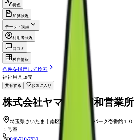
特色
加算状況
データ・実績
利用者状況
口コミ
独自情報
条件を指定して検索
福祉用具販売
共有する
お気に入り
株式会社ヤマシタ浦和営業所
埼玉県さいたま市南区辻1-23-8サニーパーク壱番館１０
１号室
048-710-7530