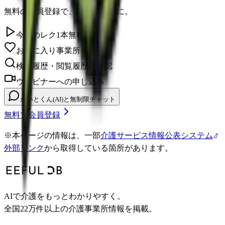
無料の会員登録で、さらに便利に。
今日のレク1本無料視聴
お気に入り事業所を保存
検索履歴・閲覧履歴の確認
ウェビナーへの申し込み
かいとくん(AI)と無制限チャット
無料で会員登録
※
本ページの情報は、一部
介護サービス情報公表システム
外部リンク
から取得している箇所があります。
AIで介護をもっとわかりやすく。
全国22万件以上の介護事業所情報を掲載。