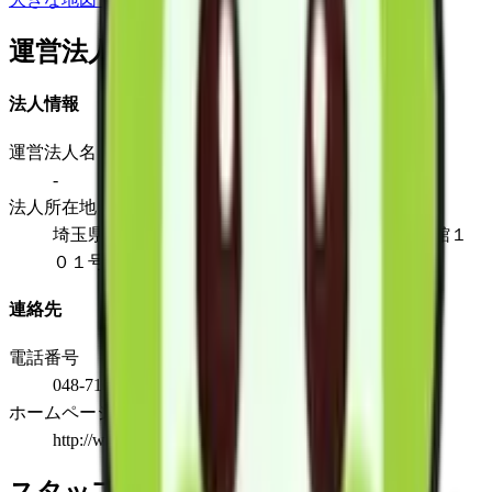
運営法人
法人情報
運営法人名
-
法人所在地
埼玉県さいたま市南区辻1-23-8サニーパーク壱番館１
０１号室
連絡先
電話番号
048-710-7530
ホームページ
http://www.yco.co.jp/