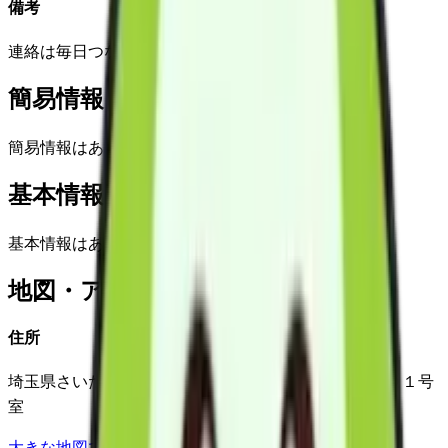
備考
連絡は毎日つながります。
簡易情報
簡易情報はありません
基本情報(詳細)
基本情報はありません
地図・アクセス
住所
埼玉県さいたま市南区辻1-23-8サニーパーク壱番館１０１号
室
大きな地図で見る