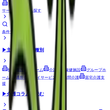
サービス種別から探す
条件で検索
▶
主要サービス種別
特別養護老人ホーム
介護老人保健施設
グループホ
ーム
通所介護(デイサービス)
訪問介護
居宅介護支
援
▶
介護コラムを読む