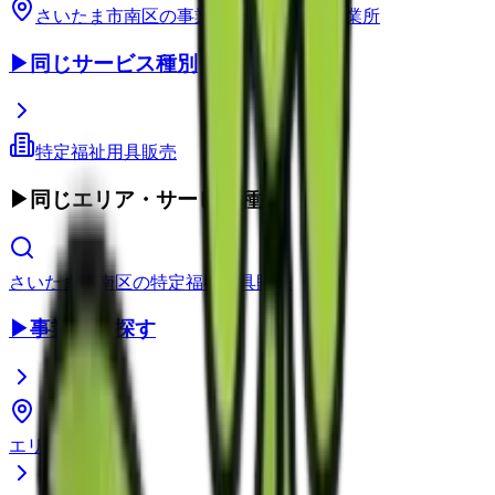
さいたま市南区
の事業所
埼玉県
の事業所
▶
同じサービス種別
特定福祉用具販売
▶
同じエリア・サービス種別
さいたま市南区
の
特定福祉用具販売
▶
事業所を探す
エリアから探す