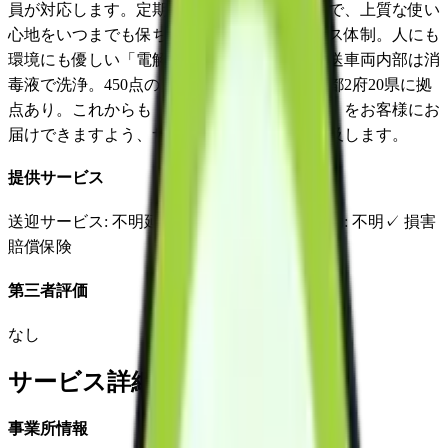
員が対応します。定期的な点検とデータ管理で、上質な使い
心地をいつまでも保ち続ける、安心のサービス体制。人にも
環境にも優しい「電解水」で洗浄・消毒。配送車両内部は消
毒液で洗浄。450点の多彩なレンタル商品、1都2府20県に拠
点あり。これからも「あなたのバラ色の人生」をお客様にお
届けできますよう、サービスの質の向上を追及します。
提供サービス
送迎サービス
: 不明
延長サービス
: 不明
自宅援助
: 不明
✓
損害
賠償保険
第三者評価
なし
サービス詳細
事業所情報