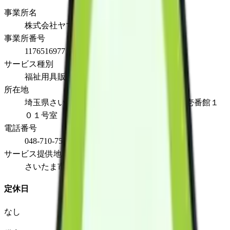
事業所名
株式会社ヤマシタ浦和営業所
事業所番号
1176516977
サービス種別
福祉用具販売
所在地
埼玉県さいたま市南区辻1-23-8サニーパーク壱番館１
０１号室
電話番号
048-710-7530
サービス提供地域
さいたま市、蕨市、戸田市
定休日
なし