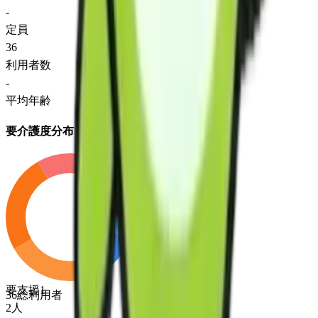
-
定員
36
利用者数
-
平均年齢
要介護度分布
要支援1
36
総利用者
2
人