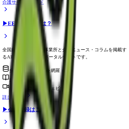
介護サービスガイド
▶
EEFUL DBとは？
全国約22万件の介護事業所と介護ニュース・コラムを掲載す
るAI時代の介護情報ポータルサイトです。
全国の介護事業所を網羅
介護に役立つコラム
介護のプロによるウェビナー
詳しく見る
▶
会員登録はこちら