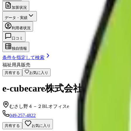
加算状況
データ・実績
利用者状況
口コミ
独自情報
条件を指定して検索
福祉用具販売
共有する
お気に入り
e-cubecare株式会社
むさし野４－２BLオフィスe
049-257-4822
共有する
お気に入り