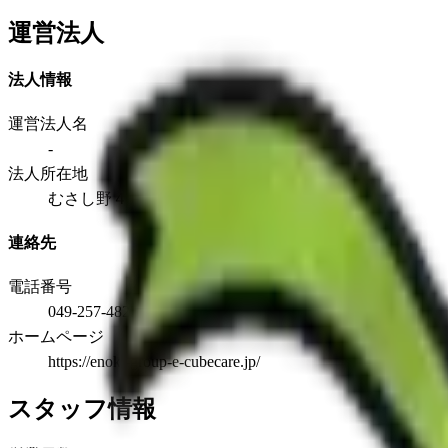
運営法人
法人情報
運営法人名
-
法人所在地
むさし野４－２BLオフィスe
連絡先
電話番号
049-257-4822
ホームページ
https://enoki-group-e-cubecare.jp/
スタッフ情報