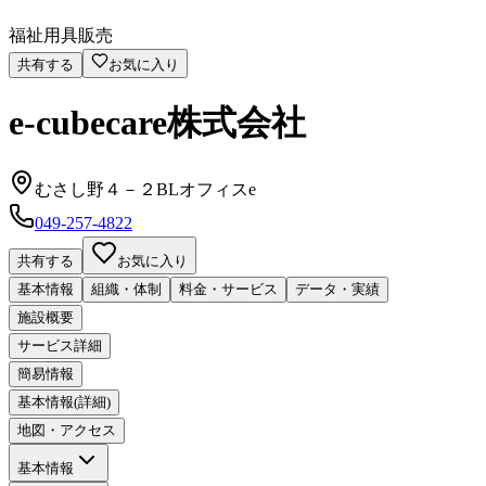
福祉用具販売
共有する
お気に入り
e-cubecare株式会社
むさし野４－２BLオフィスe
049-257-4822
共有する
お気に入り
基本情報
組織・体制
料金・サービス
データ・実績
施設概要
サービス詳細
簡易情報
基本情報(詳細)
地図・アクセス
基本情報