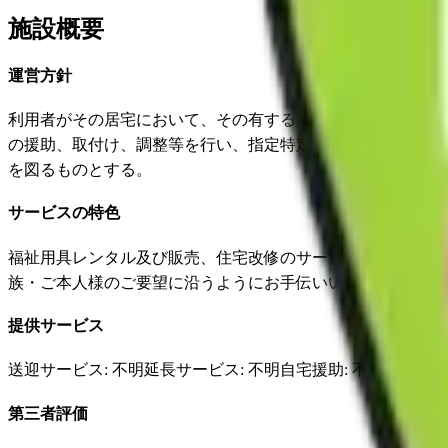
施設概要
運営方針
利用者がその居宅において、その有する能力に応じ自立した
の援助、取付け、調整等を行い、指定特定福祉用具等の販売
を図るものとする。
サービスの特色
福祉用具レンタル及び販売、住宅改修のサービスを行ってい
族・ご本人様のご要望に沿うようにお手伝いいたします。
提供サービス
送迎サービス
: 不明
延長サービス
: 不明
自宅援助
: 不明
✓
損害
第三者評価