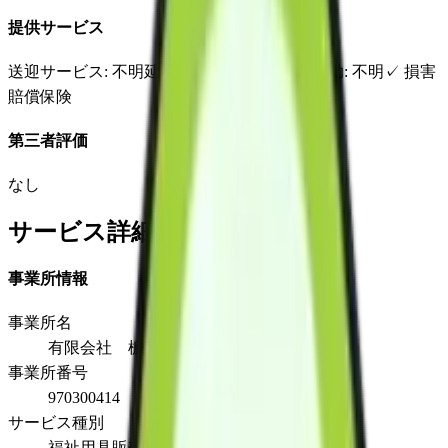
提供サービス
送迎サービス
: 不明
延長サービス
: 不明
自宅援助
: 不明
✓
損害
賠償保険
第三者評価
なし
サービス詳細
事業所情報
事業所名
有限会社 栃木ケアーズ
事業所番号
970300414
サービス種別
福祉用具販売