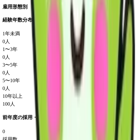
雇用形態別
経験年数分布
1年未満
0
人
1〜3年
0
人
3〜5年
0
人
5〜10年
0
人
10年以上
100
人
前年度の採用・退職
0
採用数