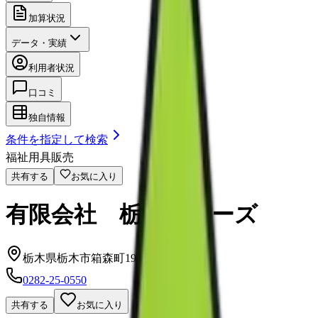
加算状況
データ・実績
利用者状況
口コミ
独自情報
条件を指定して検索
福祉用具販売
共有する
お気に入り
有限会社 栃木ケアーズ
栃木県栃木市箱森町19-34
0282-25-0550
共有する
お気に入り