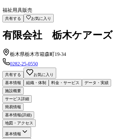
福祉用具販売
共有する
お気に入り
有限会社 栃木ケアーズ
栃木県栃木市箱森町19-34
0282-25-0550
共有する
お気に入り
基本情報
組織・体制
料金・サービス
データ・実績
施設概要
サービス詳細
簡易情報
基本情報(詳細)
地図・アクセス
基本情報