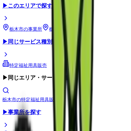
▶
このエリアで探す
栃木市
の事業所
栃木県
の事業所
▶
同じサービス種別
特定福祉用具販売
▶
同じエリア・サービス種別
栃木市
の
特定福祉用具販売
▶
事業所を探す