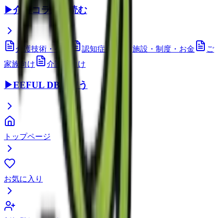
▶
介護コラムを読む
介護技術・ケア
認知症ケア
施設・制度・お金
ご
家族向け
介護職向け
▶
EEFUL DBを使う
トップページ
お気に入り