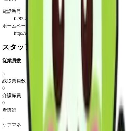
電話番号
0282-25-0550
ホームページ
http://www.t-cares.co.jp
スタッフ情報
従業員数
5
総従業員数
0
介護職員
0
看護師
-
ケアマネ