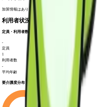
加算情報はありません
利用者状況
定員・利用者数
-
定員
1
利用者数
-
平均年齢
要介護度分布