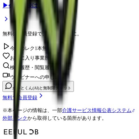
▶
会員登録はこちら
無料の会員登録で、さらに便利に。
今日のレク1本無料視聴
お気に入り事業所を保存
検索履歴・閲覧履歴の確認
ウェビナーへの申し込み
かいとくん(AI)と無制限チャット
無料で会員登録
※
本ページの情報は、一部
介護サービス情報公表システム
外部リンク
から取得している箇所があります。