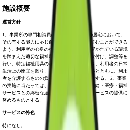
施設概要
運営方針
1、事業所の専門相談員は、要介護者がその居宅において、
その有する能力に応じ自立した日常生活を営むことができる
よう、利用者の心身の状況、希望及びその置かれている環境
を踏まえた適切な福祉用具の選定の援助、取付け、調整等を
行い、特定福祉用具の販売をすることにより、利用者の日常
生活上の便宜を図り、その機能訓練に資するとともに、利用
者を介護するものの負担の軽減を図るものとする。 2、事業
の実施に当たっては、関係市町村、地域の保健・医療・福祉
サービスとの綿密な連携を図り、総合的なサービスの提供に
努めるものとする。
サービスの特色
特になし。