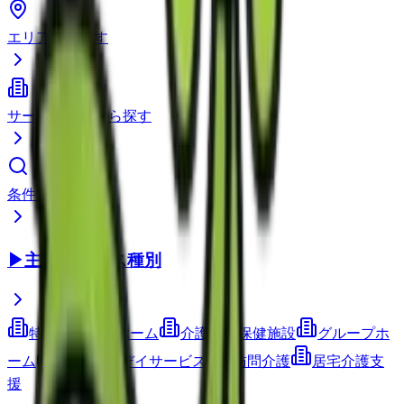
エリアから探す
サービス種別から探す
条件で検索
▶
主要サービス種別
特別養護老人ホーム
介護老人保健施設
グループホ
ーム
通所介護(デイサービス)
訪問介護
居宅介護支
援