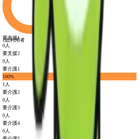
要支援1
1
総利用者
0
人
要支援2
0
人
要介護1
100
%
1
人
要介護2
0
人
要介護3
0
人
要介護4
0
人
要介護5