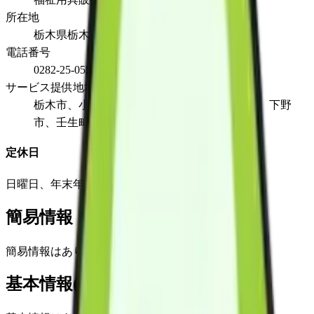
所在地
栃木県栃木市箱森町19-34
電話番号
0282-25-0550
サービス提供地域
栃木市、小山市、鹿沼市、佐野市、宇都宮市、下野
市、壬生町
定休日
日曜日、年末年始(12月30日から1月3日まで)
簡易情報
簡易情報はありません
基本情報(詳細)