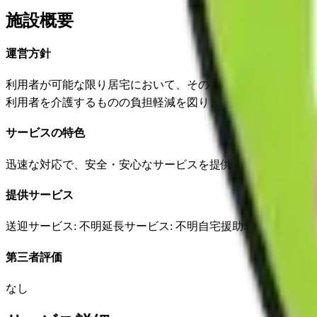
施設概要
運営方針
利用者が可能な限り居宅において、その有する能力に応じ自
利用者を介護するものの負担軽減を図ります。
サービスの特色
迅速な対応で、安全・安心なサービスを提供します。
提供サービス
送迎サービス
: 不明
延長サービス
: 不明
自宅援助
: 不明
✓
損害
第三者評価
なし