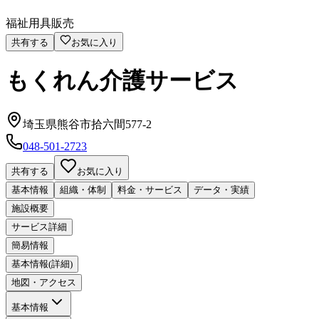
福祉用具販売
共有する
お気に入り
もくれん介護サービス
埼玉県熊谷市拾六間577-2
048-501-2723
共有する
お気に入り
基本情報
組織・体制
料金・サービス
データ・実績
施設概要
サービス詳細
簡易情報
基本情報(詳細)
地図・アクセス
基本情報