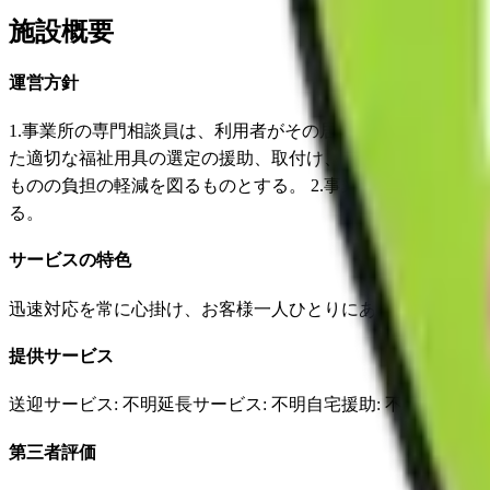
施設概要
運営方針
1.事業所の専門相談員は、利用者がその居宅において、そ
た適切な福祉用具の選定の援助、取付け、調整等を行い、特
ものの負担の軽減を図るものとする。 2.事業の実施に当た
る。
サービスの特色
迅速対応を常に心掛け、お客様一人ひとりにあったサービス
提供サービス
送迎サービス
: 不明
延長サービス
: 不明
自宅援助
: 不明
✓
損害
第三者評価