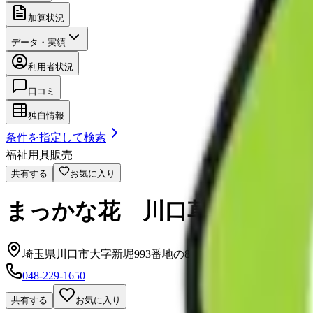
加算状況
データ・実績
利用者状況
口コミ
独自情報
条件を指定して検索
福祉用具販売
共有する
お気に入り
まっかな花 川口草加
埼玉県川口市大字新堀993番地の8
048-229-1650
共有する
お気に入り