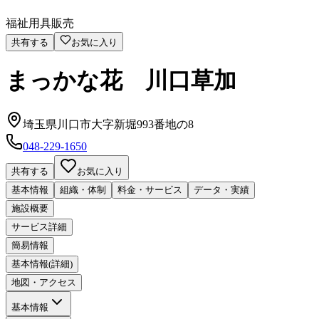
福祉用具販売
共有する
お気に入り
まっかな花 川口草加
埼玉県川口市大字新堀993番地の8
048-229-1650
共有する
お気に入り
基本情報
組織・体制
料金・サービス
データ・実績
施設概要
サービス詳細
簡易情報
基本情報(詳細)
地図・アクセス
基本情報