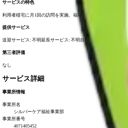
サービスの特色
利用者様宅に月1回の訪問を実施、福祉用具の利用状況、利
提供サービス
送迎サービス
: 不明
延長サービス
: 不明
自宅援助
: 不明
✓
損害
第三者評価
なし
サービス詳細
事業所情報
事業所名
シルバーケア福祉事業部
事業所番号
4071405452