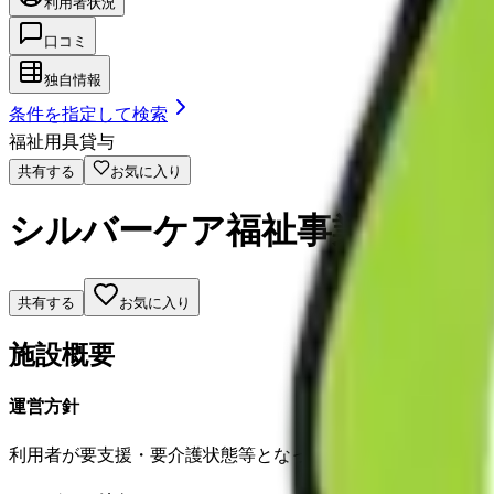
利用者状況
口コミ
独自情報
条件を指定して検索
福祉用具貸与
共有する
お気に入り
シルバーケア福祉事業部
共有する
お気に入り
施設概要
運営方針
利用者が要支援・要介護状態等となった場合でも、可能な限