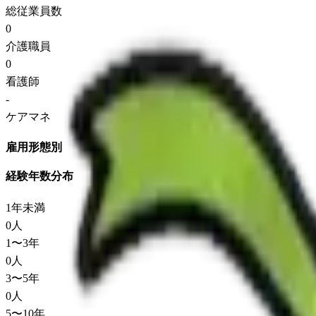
総従業員数
0
介護職員
0
看護師
-
ケアマネ
雇用形態別
経験年数分布
1年未満
0
人
1〜3年
0
人
3〜5年
0
人
5〜10年