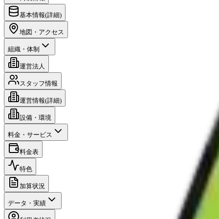
基本情報(詳細)
地図・アクセス
組織・体制
運営法人
スタッフ情報
運営情報(詳細)
設備・環境
料金・サービス
料金表
特色
加算状況
データ・実績