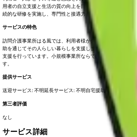
用者の自立支援と生活の質の向上を目指し、ご家族との連携
続的な研修を実施し、専門性と接遇力の向上を図ることで、
サービスの特色
訪問介護事業所はる風では、利用者様が住み慣れた地域やご
助を通じてその人らしい暮らしを支援します。また、利用者
支援を行っています。小規模事業所ならではの機動力を活か
す。
提供サービス
送迎サービス
: 不明
延長サービス
: 不明
自宅援助
: 不明
✓
損害
第三者評価
なし
サービス詳細