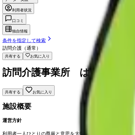
利用者状況
口コミ
独自情報
条件を指定して検索
訪問介護（通常）
共有する
お気に入り
訪問介護事業所 はる風
共有する
お気に入り
施設概要
運営方針
利用者一人ひとりの尊厳と意思を大切にし、住み慣れた地域