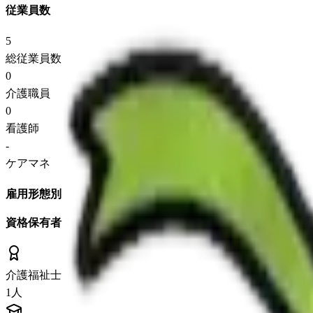
従業員数
5
総従業員数
0
介護職員
0
看護師
-
ケアマネ
雇用形態別
資格保有者
介護福祉士
1
人