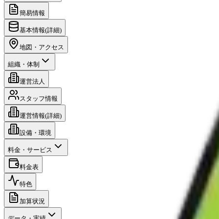
簡易情報
基本情報(詳細)
地図・アクセス
組織・体制
運営法人
スタッフ情報
運営情報(詳細)
設備・環境
料金・サービス
料金表
特色
加算状況
データ・実績