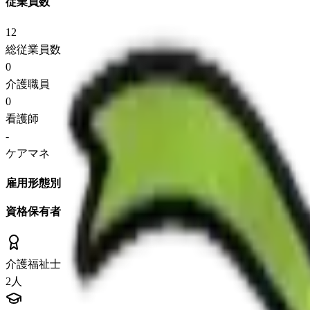
従業員数
12
総従業員数
0
介護職員
0
看護師
-
ケアマネ
雇用形態別
資格保有者
介護福祉士
2
人