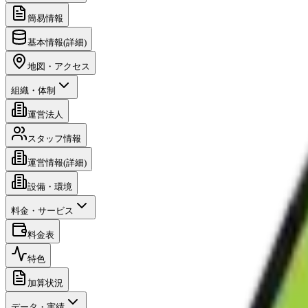
簡易情報
基本情報(詳細)
地図・アクセス
組織・体制
運営法人
スタッフ情報
運営情報(詳細)
設備・環境
料金・サービス
料金表
特色
加算状況
データ・実績