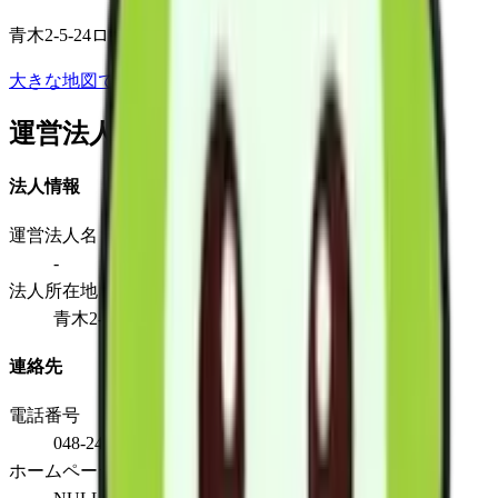
青木2-5-24ロイヤル川口1階
大きな地図で見る
運営法人
法人情報
運営法人名
-
法人所在地
青木2-5-24ロイヤル川口1階
連絡先
電話番号
048-240-2151
ホームページ