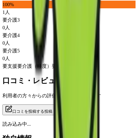
100
%
1
人
要介護3
0
人
要介護4
0
人
要介護5
0
人
要支援
要介護（軽度）
要介護（重度）
口コミ・レビュー
利用者の方々からの評価をご覧いただけます
口コミを投稿する
投稿
読み込み中...