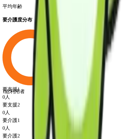
平均年齢
要介護度分布
要支援1
1
総利用者
0
人
要支援2
0
人
要介護1
0
人
要介護2