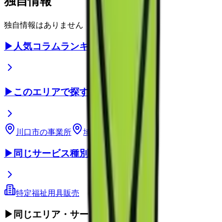
独自情報
独自情報はありません
▶
人気コラムランキング
▶
このエリアで探す
川口市
の事業所
埼玉県
の事業所
▶
同じサービス種別
特定福祉用具販売
▶
同じエリア・サービス種別