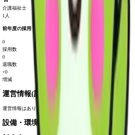
介護福祉士
1
人
前年度の採用・退職
0
採用数
0
退職数
+
0
増減
運営情報(詳細)
運営情報はありません
設備・環境