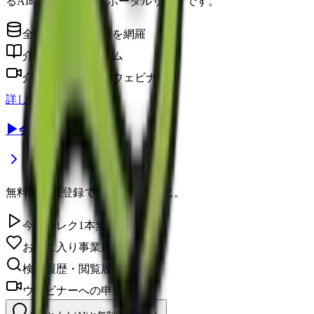
るAI時代の介護情報ポータルサイトです。
全国の介護事業所を網羅
介護に役立つコラム
介護のプロによるウェビナー
詳しく見る
▶
会員登録はこちら
無料の会員登録で、さらに便利に。
今日のレク1本無料視聴
お気に入り事業所を保存
検索履歴・閲覧履歴の確認
ウェビナーへの申し込み