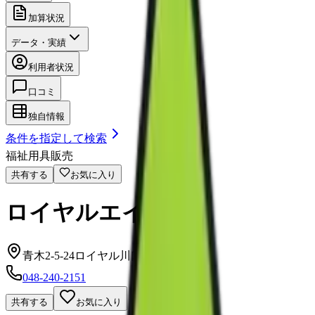
加算状況
データ・実績
利用者状況
口コミ
独自情報
条件を指定して検索
福祉用具販売
共有する
お気に入り
ロイヤルエイド
青木2-5-24ロイヤル川口1階
048-240-2151
共有する
お気に入り