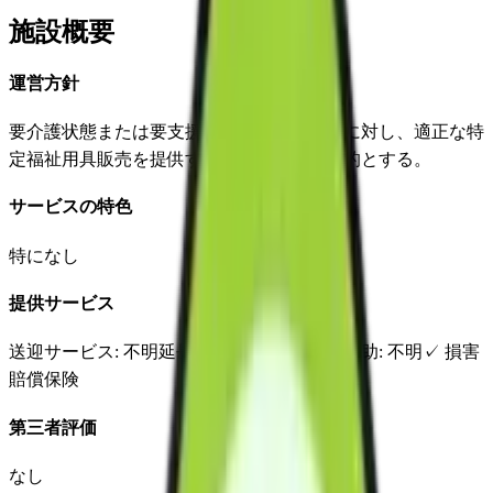
施設概要
運営方針
要介護状態または要支援状態にある利用者に対し、適正な特
定福祉用具販売を提供することを事業の目的とする。
サービスの特色
特になし
提供サービス
送迎サービス
: 不明
延長サービス
: 不明
自宅援助
: 不明
✓
損害
賠償保険
第三者評価
なし