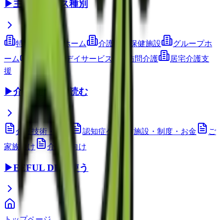
▶
主要サービス種別
特別養護老人ホーム
介護老人保健施設
グループホ
ーム
通所介護(デイサービス)
訪問介護
居宅介護支
援
▶
介護コラムを読む
介護技術・ケア
認知症ケア
施設・制度・お金
ご
家族向け
介護職向け
▶
EEFUL DBを使う
トップページ