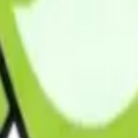
区・桜区・浦和区・緑区・岩槻区）、上尾市、春日部市、越谷
、松伏町、東京都板橋区、練馬区、杉並区、中野区、豊島区、