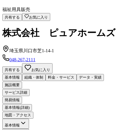
福祉用具販売
共有する
お気に入り
株式会社 ピュアホームズ
埼玉県川口市芝1-14-1
048-267-2111
共有する
お気に入り
基本情報
組織・体制
料金・サービス
データ・実績
施設概要
サービス詳細
簡易情報
基本情報(詳細)
地図・アクセス
基本情報