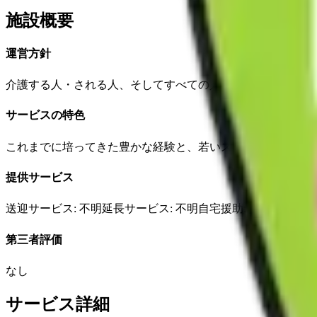
施設概要
運営方針
介護する人・される人、そしてすべての人たちが、豊かに暮
サービスの特色
これまでに培ってきた豊かな経験と、若いスタッフのスピー
提供サービス
送迎サービス
: 不明
延長サービス
: 不明
自宅援助
: 不明
✓
損害
第三者評価
なし
サービス詳細