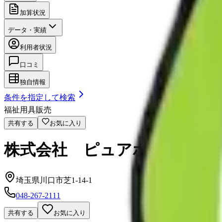
加算状況
データ・実績
利用者状況
口コミ
独自情報
条件を指定して検索
福祉用具販売
共有する
お気に入り
株式会社 ピュアホームズ
埼玉県川口市芝1-14-1
048-267-2111
共有する
お気に入り