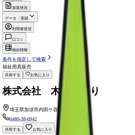
加算状況
データ・実績
利用者状況
口コミ
独自情報
条件を指定して検索
福祉用具販売
共有する
お気に入り
株式会社 木のかほり
埼玉県加須市内田ケ谷1196-5
0480-38-6942
共有する
お気に入り