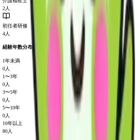
介護福祉士
2
人
初任者研修
4
人
経験年数分布
1年未満
0
人
1〜3年
0
人
3〜5年
0
人
5〜10年
0
人
10年以上
80
人