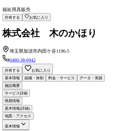
福祉用具販売
共有する
お気に入り
株式会社 木のかほり
埼玉県加須市内田ケ谷1196-5
0480-38-6942
共有する
お気に入り
基本情報
組織・体制
料金・サービス
データ・実績
施設概要
サービス詳細
簡易情報
基本情報(詳細)
地図・アクセス
基本情報