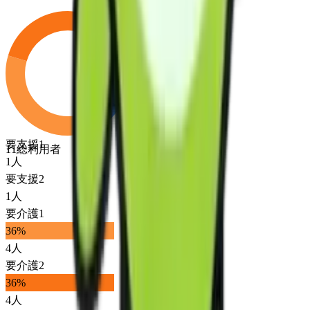
要支援1
11
総利用者
1
人
要支援2
1
人
要介護1
36
%
4
人
要介護2
36
%
4
人