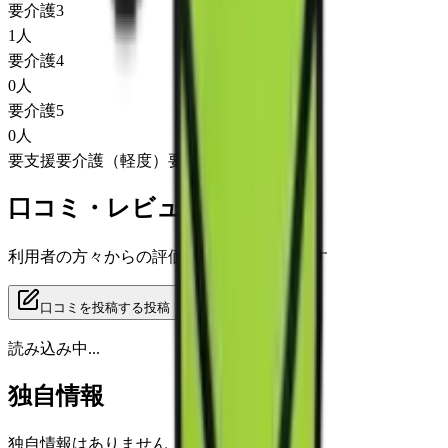
要介護3
1
人
要介護4
0
人
要介護5
0
人
要支援
要介護（軽度）
要介護（重度）
口コミ・レビュー
利用者の方々からの評価をご覧いただけます
口コミを投稿する
投稿
読み込み中...
独自情報
独自情報はありません