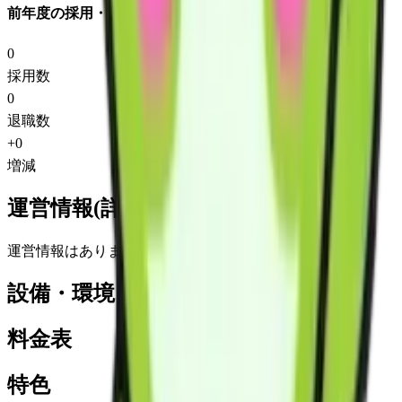
前年度の採用・退職
0
採用数
0
退職数
+
0
増減
運営情報(詳細)
運営情報はありません
設備・環境
料金表
特色