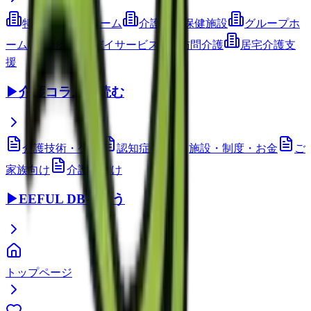
特別養護老人ホーム
介護老人保健施設
グループホ
ーム
通所介護(デイサービス)
訪問介護
居宅介護支
援
▶
介護コラムを読む
介護技術・ケア
認知症ケア
施設・制度・お金
ご
家族向け
介護職向け
▶
EEFUL DBを使う
トップページ