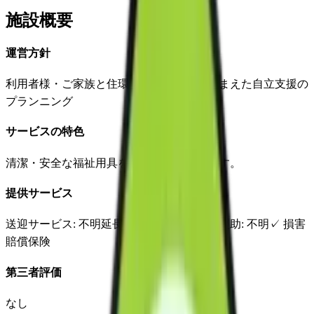
施設概要
運営方針
利用者様・ご家族と住環境等を総合的に踏まえた自立支援の
プランニング
サービスの特色
清潔・安全な福祉用具を即日納品いたします。
提供サービス
送迎サービス
: 不明
延長サービス
: 不明
自宅援助
: 不明
✓
損害
賠償保険
第三者評価
なし