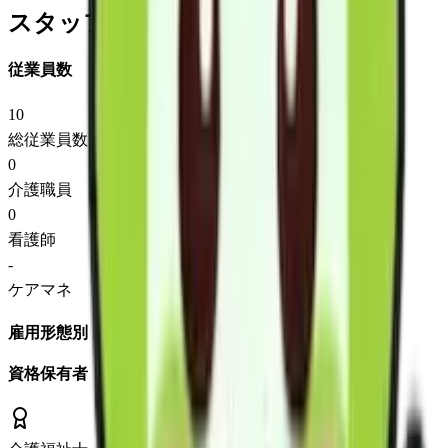
スタッフ情報
従業員数
10
総従業員数
0
介護職員
0
看護師
-
ケアマネ
雇用形態別
資格保有者