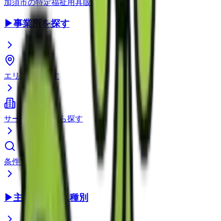
加須市
の
特定福祉用具販売
▶
事業所を探す
エリアから探す
サービス種別から探す
条件で検索
▶
主要サービス種別