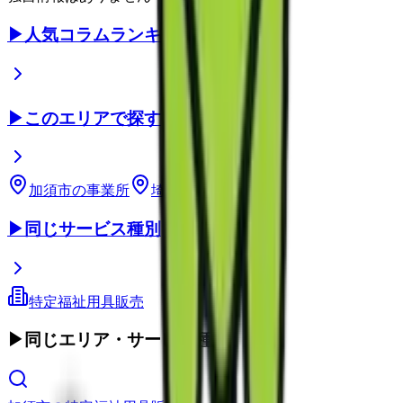
▶
人気コラムランキング
▶
このエリアで探す
加須市
の事業所
埼玉県
の事業所
▶
同じサービス種別
特定福祉用具販売
▶
同じエリア・サービス種別