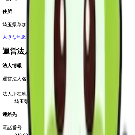
住所
埼玉県草加市花栗3-11-24
大きな地図で見る
運営法人
法人情報
運営法人名
-
法人所在地
埼玉県草加市花栗3-11-24
連絡先
電話番号