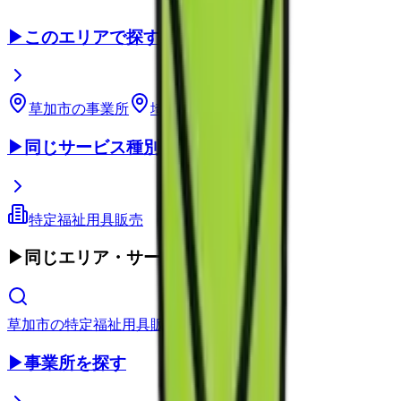
▶
このエリアで探す
草加市
の事業所
埼玉県
の事業所
▶
同じサービス種別
特定福祉用具販売
▶
同じエリア・サービス種別
草加市
の
特定福祉用具販売
▶
事業所を探す