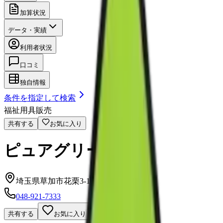
加算状況
データ・実績
利用者状況
口コミ
独自情報
条件を指定して検索
福祉用具販売
共有する
お気に入り
ピュアグリーン
埼玉県草加市花栗3-11-24
048-921-7333
共有する
お気に入り