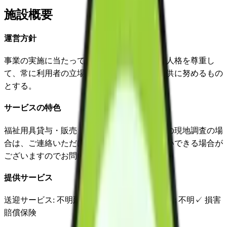
施設概要
運営方針
事業の実施に当たっては、利用者の意思及び人格を尊重し
て、常に利用者の立場に立ったサービスの提供に努めるもの
とする。
サービスの特色
福祉用具貸与・販売 介護リフォームの緊急の現地調査の場
合は、ご連絡いただけば土・日・祝でもお伺いできる場合が
ございますのでお問い合わせください。
提供サービス
送迎サービス
: 不明
延長サービス
: 不明
自宅援助
: 不明
✓
損害
賠償保険