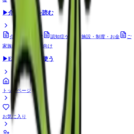
▶
介護コラムを読む
介護技術・ケア
認知症ケア
施設・制度・お金
ご
家族向け
介護職向け
▶
EEFUL DBを使う
トップページ
お気に入り