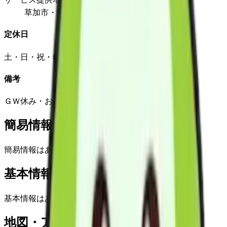
草加市・川口市・八潮市・越谷市
定休日
土・日・祝・年末年始（12月30日－1月1日)
備考
ＧＷ休み・お盆休みあり
簡易情報
簡易情報はありません
基本情報(詳細)
基本情報はありません
地図・アクセス