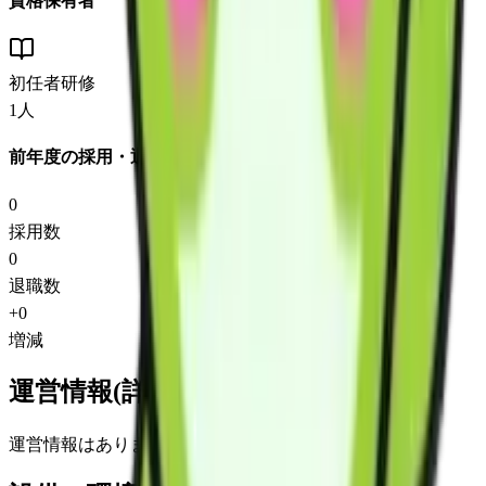
資格保有者
初任者研修
1
人
前年度の採用・退職
0
採用数
0
退職数
+
0
増減
運営情報(詳細)
運営情報はありません