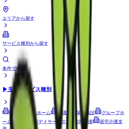
エリアから探す
サービス種別から探す
条件で検索
▶
主要サービス種別
特別養護老人ホーム
介護老人保健施設
グループホ
ーム
通所介護(デイサービス)
訪問介護
居宅介護支
援