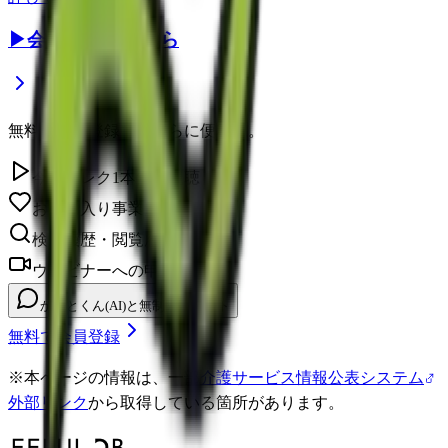
▶
会員登録はこちら
無料の会員登録で、さらに便利に。
今日のレク1本無料視聴
お気に入り事業所を保存
検索履歴・閲覧履歴の確認
ウェビナーへの申し込み
かいとくん(AI)と無制限チャット
無料で会員登録
※
本ページの情報は、一部
介護サービス情報公表システム
外部リンク
から取得している箇所があります。