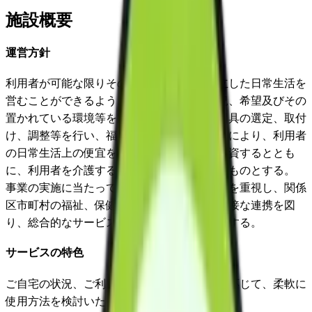
施設概要
運営方針
利用者が可能な限りその居宅において、自立した日常生活を
営むことができるよう、利用者の心身の状況、希望及びその
置かれている環境等を踏まえた適切な福祉用具の選定、取付
け、調整等を行い、福祉用具を貸与することにより、利用者
の日常生活上の便宜を図り、その機能訓練に資するととも
に、利用者を介護する者の負担の軽減を図るものとする。
事業の実施に当たっては、地域との結びつきを重視し、関係
区市町村の福祉、保健、医療サービスとの密接な連携を図
り、総合的なサービスの提供に努めるものとする。
サービスの特色
ご自宅の状況、ご利用者やご家族様の状況に応じて、柔軟に
使用方法を検討いたします。