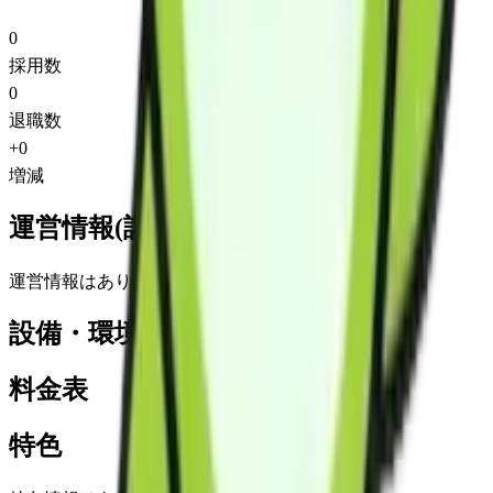
0
採用数
0
退職数
+
0
増減
運営情報(詳細)
運営情報はありません
設備・環境
料金表
特色