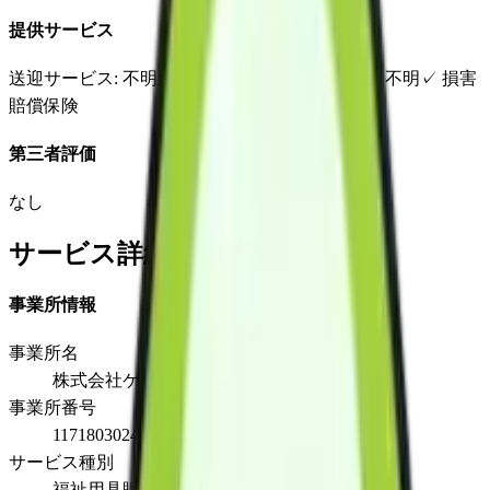
提供サービス
送迎サービス
: 不明
延長サービス
: 不明
自宅援助
: 不明
✓
損害
賠償保険
第三者評価
なし
サービス詳細
事業所情報
事業所名
株式会社ケアレント
事業所番号
1171803024
サービス種別
福祉用具販売