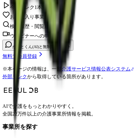
今日のレク1本無料視聴
お気に入り事業所を保存
検索履歴・閲覧履歴の確認
ウェビナーへの申し込み
かいとくん(AI)と無制限チャット
無料で会員登録
※
本ページの情報は、一部
介護サービス情報公表システム
外部リンク
から取得している箇所があります。
AIで介護をもっとわかりやすく。
全国22万件以上の介護事業所情報を掲載。
事業所を探す