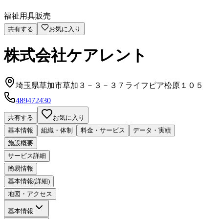
福祉用具販売
共有する
お気に入り
株式会社ケアレント
埼玉県草加市草加３－３－３７ライフピア松原１０５
489472430
共有する
お気に入り
基本情報
組織・体制
料金・サービス
データ・実績
施設概要
サービス詳細
簡易情報
基本情報(詳細)
地図・アクセス
基本情報