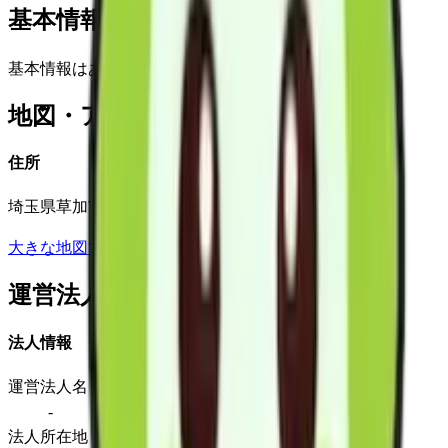
基本情報(詳細)
基本情報はありません
地図・アクセス
住所
埼玉県草加市草加３－３－３７ライフピア松原１０５
大きな地図で見る
運営法人
法人情報
運営法人名
-
法人所在地