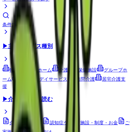
条件で検索
▶
主要サービス種別
特別養護老人ホーム
介護老人保健施設
グループホ
ーム
通所介護(デイサービス)
訪問介護
居宅介護支
援
▶
介護コラムを読む
介護技術・ケア
認知症ケア
施設・制度・お金
ご
家族向け
介護職向け