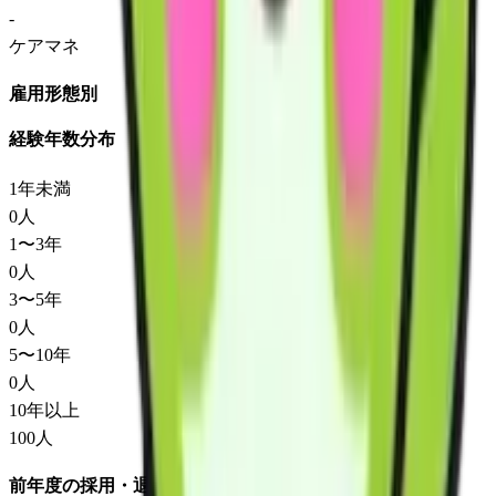
-
ケアマネ
雇用形態別
経験年数分布
1年未満
0
人
1〜3年
0
人
3〜5年
0
人
5〜10年
0
人
10年以上
100
人
前年度の採用・退職