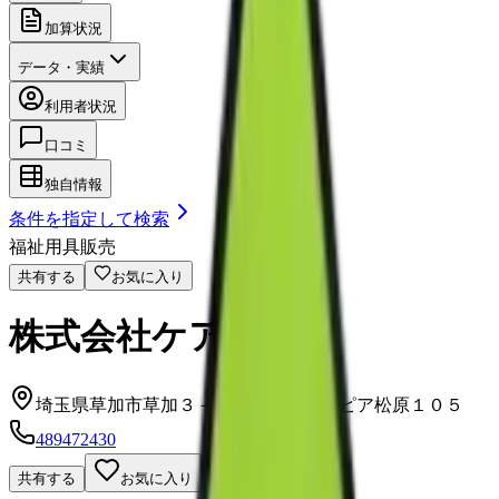
加算状況
データ・実績
利用者状況
口コミ
独自情報
条件を指定して検索
福祉用具販売
共有する
お気に入り
株式会社ケアレント
埼玉県草加市草加３－３－３７ライフピア松原１０５
489472430
共有する
お気に入り