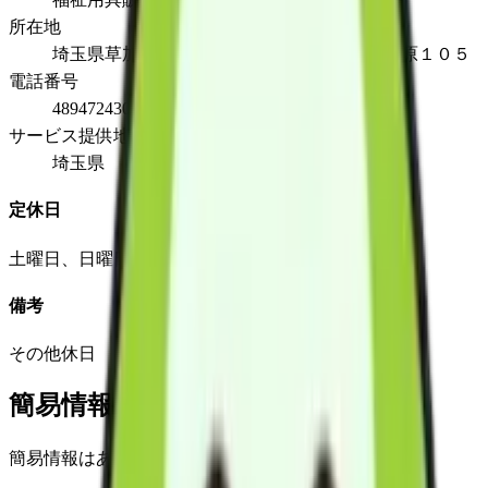
所在地
埼玉県草加市草加３－３－３７ライフピア松原１０５
電話番号
489472430
サービス提供地域
埼玉県
定休日
土曜日、日曜日、祝日
備考
その他休日 8/13～8/16 12/29～1/4
簡易情報
簡易情報はありません