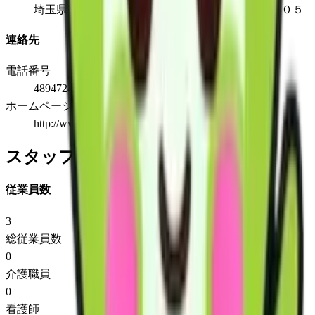
埼玉県草加市草加３－３－３７ライフピア松原１０５
連絡先
電話番号
489472430
ホームページ
http://www.carerent.jp/
スタッフ情報
従業員数
3
総従業員数
0
介護職員
0
看護師