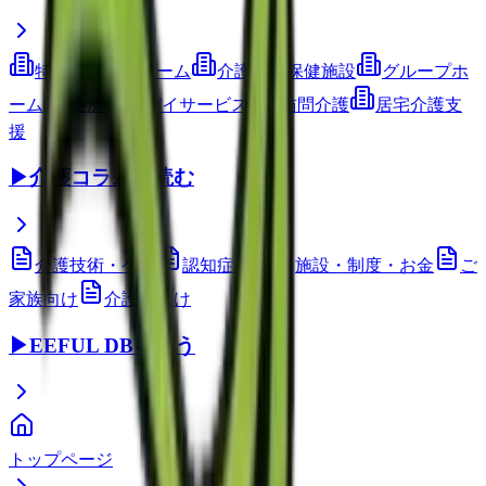
特別養護老人ホーム
介護老人保健施設
グループホ
ーム
通所介護(デイサービス)
訪問介護
居宅介護支
援
▶
介護コラムを読む
介護技術・ケア
認知症ケア
施設・制度・お金
ご
家族向け
介護職向け
▶
EEFUL DBを使う
トップページ