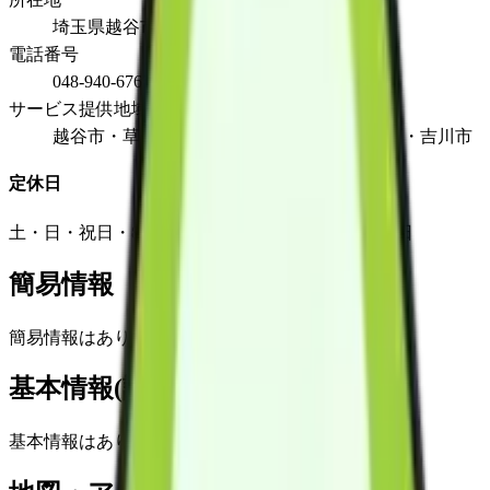
埼玉県越谷市蒲生寿町4-29
電話番号
048-940-6767
サービス提供地域
越谷市・草加市・川口市・春日部市・松伏町・吉川市
定休日
土・日・祝日・8月13日~8月15日・12月31日~1月4日
簡易情報
簡易情報はありません
基本情報(詳細)
基本情報はありません