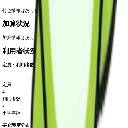
特色情報はありません
加算状況
加算情報はありません
利用者状況
定員・利用者数
-
定員
4
利用者数
-
平均年齢
要介護度分布