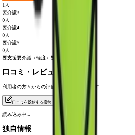
1
人
要介護3
0
人
要介護4
0
人
要介護5
0
人
要支援
要介護（軽度）
要介護（重度）
口コミ・レビュー
利用者の方々からの評価をご覧いただけます
口コミを投稿する
投稿
読み込み中...
独自情報