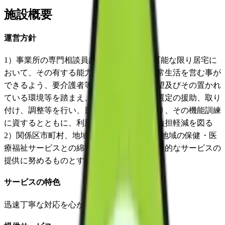
施設概要
運営方針
1）事業所の専門相談員は、その利用者が可能な限り居宅に
おいて、その有する能力に応じ自立した日常生活を営む事が
できるよう、要介護者等の心身の状況、希望及びその置かれ
ている環境等を踏まえ、適切な福祉用具の選定の援助、取り
付け、調整等を行い、日常生活の便宜を図り、その機能訓練
に資するとともに、利用者を介護する者の負担軽減を図る
2）関係区市町村、地域包括支援センター、地域の保健・医
療福祉サービスとの綿密な連携を図り、総合的なサービスの
提供に努めるものとする
サービスの特色
迅速丁寧な対応を心がけております