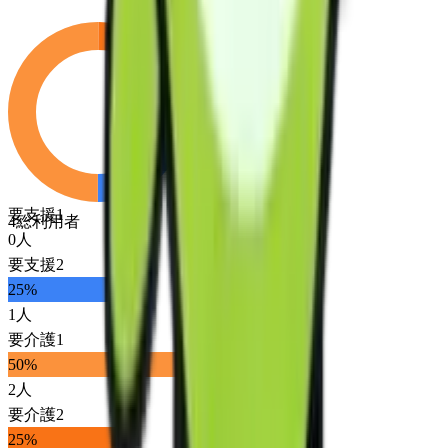
要支援1
4
総利用者
0
人
要支援2
25
%
1
人
要介護1
50
%
2
人
要介護2
25
%