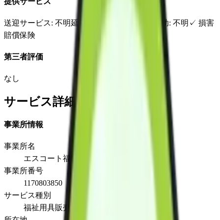
提供サービス
送迎サービス
: 不明
延長サービス
: 不明
自宅援助
: 不明
✓
損害
賠償保険
第三者評価
なし
サービス詳細
事業所情報
事業所名
エスコート福祉レンタル
事業所番号
1170803850
サービス種別
福祉用具販売
所在地