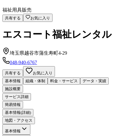
福祉用具販売
共有する
お気に入り
エスコート福祉レンタル
埼玉県越谷市蒲生寿町4-29
048-940-6767
共有する
お気に入り
基本情報
組織・体制
料金・サービス
データ・実績
施設概要
サービス詳細
簡易情報
基本情報(詳細)
地図・アクセス
基本情報