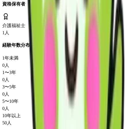
資格保有者
介護福祉士
1
人
経験年数分布
1年未満
0
人
1〜3年
0
人
3〜5年
0
人
5〜10年
0
人
10年以上
50
人