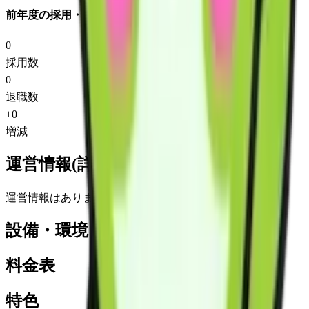
前年度の採用・退職
0
採用数
0
退職数
+
0
増減
運営情報(詳細)
運営情報はありません
設備・環境
料金表
特色