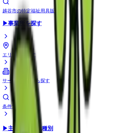
越谷市
の
特定福祉用具販売
▶
事業所を探す
エリアから探す
サービス種別から探す
条件で検索
▶
主要サービス種別