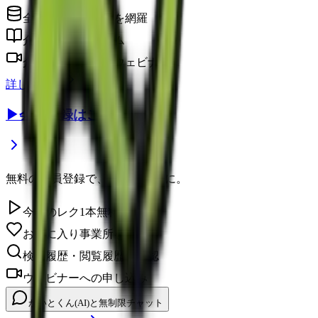
全国の介護事業所を網羅
介護に役立つコラム
介護のプロによるウェビナー
詳しく見る
▶
会員登録はこちら
無料の会員登録で、さらに便利に。
今日のレク1本無料視聴
お気に入り事業所を保存
検索履歴・閲覧履歴の確認
ウェビナーへの申し込み
かいとくん(AI)と無制限チャット