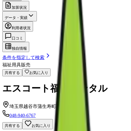
加算状況
データ・実績
利用者状況
口コミ
独自情報
条件を指定して検索
福祉用具販売
共有する
お気に入り
エスコート福祉レンタル
埼玉県越谷市蒲生寿町4-29
048-940-6767
共有する
お気に入り