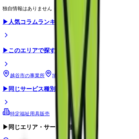
独自情報はありません
▶
人気コラムランキング
▶
このエリアで探す
越谷市
の事業所
埼玉県
の事業所
▶
同じサービス種別
特定福祉用具販売
▶
同じエリア・サービス種別