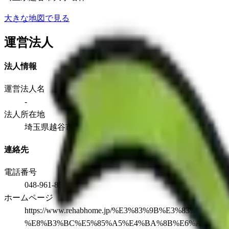
大きな地図で見る
運営法人
法人情報
運営法人名
-
法人所在地
埼玉県越谷市大字増林4407-1
連絡先
電話番号
048-961-8504
ホームページ
https://www.rehabhome.jp/%E3%83%9B%E3%83%B
%E8%B3%BC%E5%85%A5%E4%BA%8B%E6%A5%AD%E