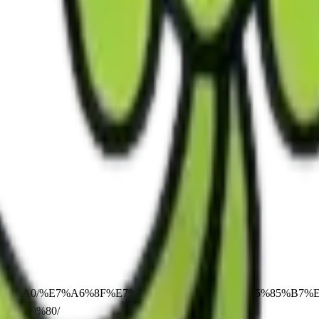
C%E3%83%A0/%E7%A6%8F%E7%A5%89%E7%94%A8%E5%85%B7
6%89%80/