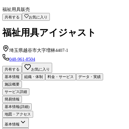
福祉用具販売
共有する
お気に入り
福祉用具アイジャスト
埼玉県越谷市大字増林4407-1
048-961-8504
共有する
お気に入り
基本情報
組織・体制
料金・サービス
データ・実績
施設概要
サービス詳細
簡易情報
基本情報(詳細)
地図・アクセス
基本情報