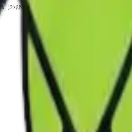
市（岩槻区・見沼区）