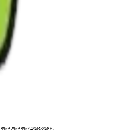
%E8%B2%B8%E4%B8%8E-