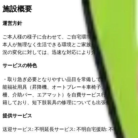
施設概要
運営方針
ご本人様の様子に合わせて、ご自宅環境を福祉用具や住宅改
本人が無理なく生活できる環境とご家族が介護しやすい環境を
況の変化に対しては、迅速な対応により介護を無理しなくて
サービスの特色
・取り急ぎ必要となりやすい品目を常備しており、お持ちする
能福祉用具（昇降機、オートブレーキ車椅子、新型手すり、
柵、介助バー、エアマット）を自費サービス行っています。 
籍しており、短下肢装具の修理についても出張修理を承るこ
提供サービス
送迎サービス
: 不明
延長サービス
: 不明
自宅援助
: 不明
✓
損害