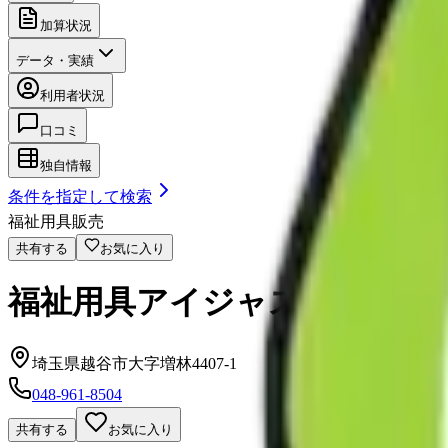
加算状況
データ・実績
利用者状況
口コミ
独自情報
条件を指定して検索
福祉用具販売
共有する
お気に入り
福祉用具アイジャスト
埼玉県越谷市大字増林4407-1
048-961-8504
共有する
お気に入り