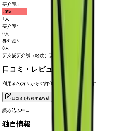
要介護3
20
%
1
人
要介護4
0
人
要介護5
0
人
要支援
要介護（軽度）
要介護（重度）
口コミ・レビュー
利用者の方々からの評価をご覧いただけます
口コミを投稿する
投稿
読み込み中...
独自情報