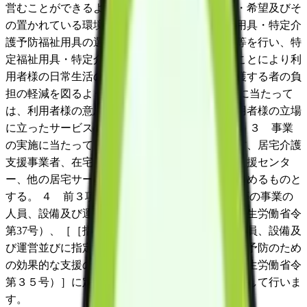
営むことができるよう、利用者様の心身の状況・希望及びそ
の置かれている環境を踏まえた適切な特定福祉用具・特定介
護予防福祉用具の選定の援助・取り付け・調整等を行い、特
定福祉用具・特定介護予防福祉用具を販売することにより利
用者様の日常生活の便宜を図り、利用者様を介護する者の負
担の軽減を図るよう行います。 ２ 事業の実施に当たって
は、利用者様の意思及び人格を尊重し、常に利用者様の立場
に立ったサービスの提供に努めるよう行います。 ３ 事業
の実施に当たっては、利用者の所在する市区町村、居宅介護
支援事業者、在宅介護支援センター、地域包括支援センタ
ー、他の居宅サービスを提供する者との連携に努めるものと
する。 ４ 前３項のほか、「指定居宅サービス等の事業の
人員、設備及び運営に関する基準」（平成18年厚生労働省令
第37号）、［［指定介護予防サービスの事業の人員、設備及
び運営並びに指定介護予防サービス等に係る介護予防のため
の効果的な支援の方法に関する基準］（１８年厚生労働省令
第３５号）］に定める内容を遵守し、事業を実施して行いま
す。