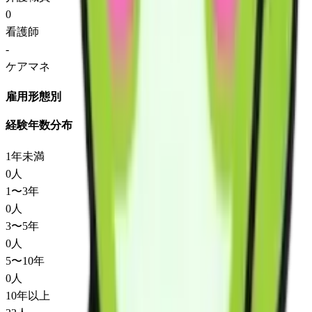
0
看護師
-
ケアマネ
雇用形態別
経験年数分布
1年未満
0
人
1〜3年
0
人
3〜5年
0
人
5〜10年
0
人
10年以上