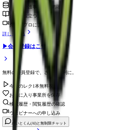
全国の介護事業所を網羅
介護に役立つコラム
介護のプロによるウェビナー
詳しく見る
▶
会員登録はこちら
無料の会員登録で、さらに便利に。
今日のレク1本無料視聴
お気に入り事業所を保存
検索履歴・閲覧履歴の確認
ウェビナーへの申し込み
かいとくん(AI)と無制限チャット