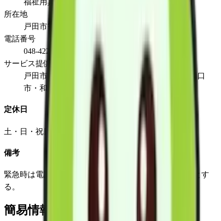
福祉用具販売
所在地
戸田市笹目5丁目13番地の5
電話番号
048-422-3464
サービス提供地域
戸田市・蕨市・朝霞市・さいたま市（全区）・川口
市・和光市・北区・豊島区・板橋区・練馬区
定休日
土・日・祝日・年末年始
備考
緊急時は電話等により２４時間常時連絡が可能な体制とす
る。
簡易情報