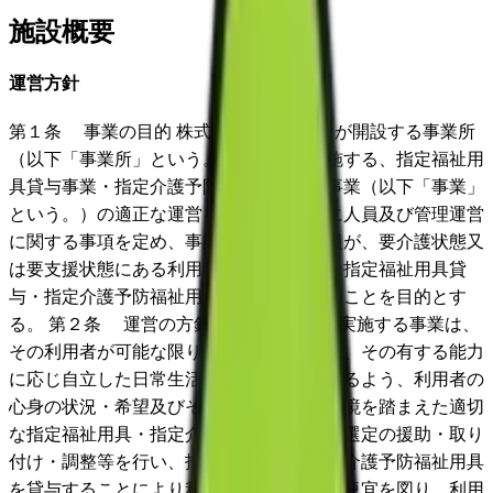
施設概要
運営方針
第１条 事業の目的 株式会社セイリョウが開設する事業所
（以下「事業所」という。）において実施する、指定福祉用
具貸与事業・指定介護予防福祉用具貸与事業（以下「事業」
という。）の適正な運営を確保するために人員及び管理運営
に関する事項を定め、事業所の専門相談員が、要介護状態又
は要支援状態にある利用者に対し、適切な指定福祉用具貸
与・指定介護予防福祉用具貸与を提供することを目的とす
る。 第２条 運営の方針 １ 本事業所が実施する事業は、
その利用者が可能な限りその居宅において、その有する能力
に応じ自立した日常生活を営むことができるよう、利用者の
心身の状況・希望及びその置かれている環境を踏まえた適切
な指定福祉用具・指定介護予防福祉用具の選定の援助・取り
付け・調整等を行い、指定福祉用具・指定介護予防福祉用具
を貸与することにより利用者の日常生活の便宜を図り、利用