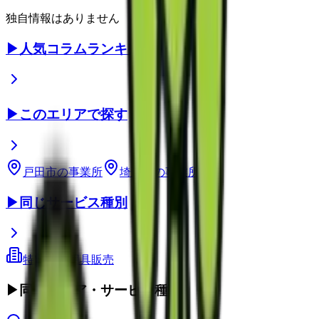
独自情報はありません
▶
人気コラムランキング
▶
このエリアで探す
戸田市
の事業所
埼玉県
の事業所
▶
同じサービス種別
特定福祉用具販売
▶
同じエリア・サービス種別