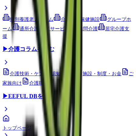
特別養護老人ホーム
介護老人保健施設
グループホ
ーム
通所介護(デイサービス)
訪問介護
居宅介護支
援
▶
介護コラムを読む
介護技術・ケア
認知症ケア
施設・制度・お金
ご
家族向け
介護職向け
▶
EEFUL DBを使う
トップページ