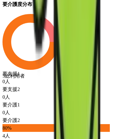
要介護度分布
要支援1
5
総利用者
0
人
要支援2
0
人
要介護1
0
人
要介護2
80
%
4
人