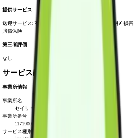
提供サービス
送迎サービス
: 不明
延長サービス
: 不明
自宅援助
: 不明
✗
損害
賠償保険
第三者評価
なし
サービス詳細
事業所情報
事業所名
セイリョウ
事業所番号
1171900952
サービス種別