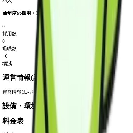
33
人
前年度の採用・退職
0
採用数
0
退職数
+
0
増減
運営情報(詳細)
運営情報はありません
設備・環境
料金表