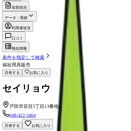
加算状況
データ・実績
利用者状況
口コミ
独自情報
条件を指定して検索
福祉用具販売
共有する
お気に入り
セイリョウ
戸田市笹目5丁目13番地の5
048-422-3464
共有する
お気に入り