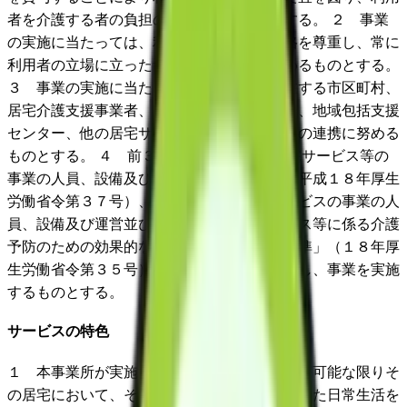
者を介護する者の負担の軽減を図るものとする。 ２ 事業
の実施に当たっては、利用者の意思及び人格を尊重し、常に
利用者の立場に立ったサービスの提供に努めるものとする。
３ 事業の実施に当たっては、利用者の所在する市区町村、
居宅介護支援事業者、在宅介護支援センター、地域包括支援
センター、他の居宅サービスを提供する者との連携に努める
ものとする。 ４ 前３項のほか、「指定居宅サービス等の
事業の人員、設備及び運営に関する基準」（平成１８年厚生
労働省令第３７号）、［「指定介護予防サービスの事業の人
員、設備及び運営並びに指定介護予防サービス等に係る介護
予防のための効果的な支援の方法に関する基準」（１８年厚
生労働省令第３５号）］に定める内容を遵守し、事業を実施
するものとする。
サービスの特色
１ 本事業所が実施する事業は、その利用者が可能な限りそ
の居宅において、その有する能力に応じ自立した日常生活を