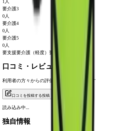
1
人
要介護3
0
人
要介護4
0
人
要介護5
0
人
要支援
要介護（軽度）
要介護（重度）
口コミ・レビュー
利用者の方々からの評価をご覧いただけます
口コミを投稿する
投稿
読み込み中...
独自情報