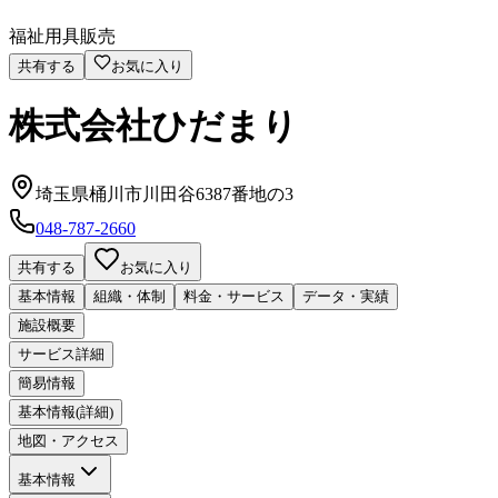
福祉用具販売
共有する
お気に入り
株式会社ひだまり
埼玉県桶川市川田谷6387番地の3
048-787-2660
共有する
お気に入り
基本情報
組織・体制
料金・サービス
データ・実績
施設概要
サービス詳細
簡易情報
基本情報(詳細)
地図・アクセス
基本情報