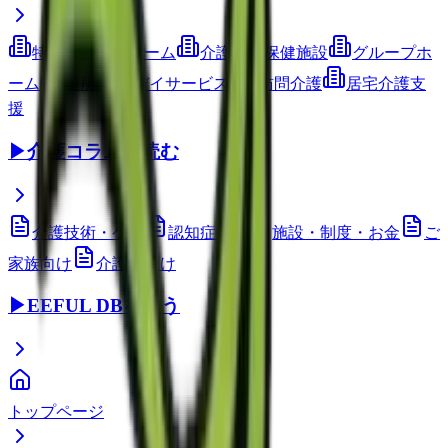
特別養護老人ホーム
介護老人保健施設
グループホ
ーム
通所介護(デイサービス)
訪問介護
居宅介護支
援
▶
介護コラムを読む
介護技術・ケア
認知症ケア
施設・制度・お金
ご
家族向け
介護職向け
▶
EEFUL DBを使う
トップページ