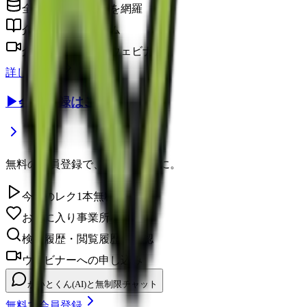
全国の介護事業所を網羅
介護に役立つコラム
介護のプロによるウェビナー
詳しく見る
▶
会員登録はこちら
無料の会員登録で、さらに便利に。
今日のレク1本無料視聴
お気に入り事業所を保存
検索履歴・閲覧履歴の確認
ウェビナーへの申し込み
かいとくん(AI)と無制限チャット
無料で会員登録