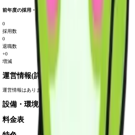
前年度の採用・退職
0
採用数
0
退職数
+
0
増減
運営情報(詳細)
運営情報はありません
設備・環境
料金表