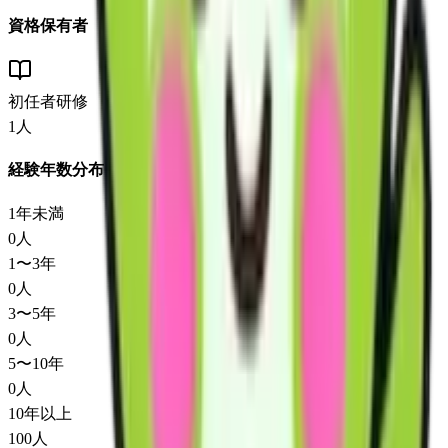
資格保有者
初任者研修
1
人
経験年数分布
1年未満
0
人
1〜3年
0
人
3〜5年
0
人
5〜10年
0
人
10年以上
100
人