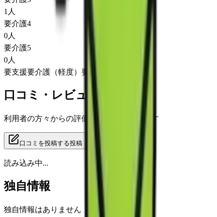
1
人
要介護4
0
人
要介護5
0
人
要支援
要介護（軽度）
要介護（重度）
口コミ・レビュー
利用者の方々からの評価をご覧いただけます
口コミを投稿する
投稿
読み込み中...
独自情報
独自情報はありません