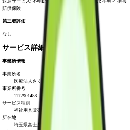
送迎サービス
: 不明
延長サービス
: 不明
自宅援助
: 不明
✓
損害
賠償保険
第三者評価
なし
サービス詳細
事業所情報
事業所名
医療法人さくら ふじさくら福祉用具
事業所番号
1172901488
サービス種別
福祉用具販売
所在地
埼玉県富士見市水谷東一丁目28番1号