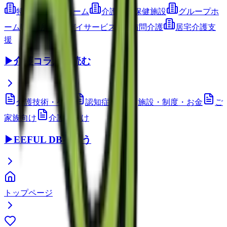
特別養護老人ホーム
介護老人保健施設
グループホ
ーム
通所介護(デイサービス)
訪問介護
居宅介護支
援
▶
介護コラムを読む
介護技術・ケア
認知症ケア
施設・制度・お金
ご
家族向け
介護職向け
▶
EEFUL DBを使う
トップページ