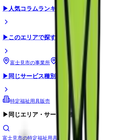
▶
人気コラムランキング
▶
このエリアで探す
富士見市
の事業所
埼玉県
の事業所
▶
同じサービス種別
特定福祉用具販売
▶
同じエリア・サービス種別
富士見市
の
特定福祉用具販売