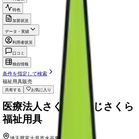
特色
加算状況
データ・実績
利用者状況
口コミ
独自情報
条件を指定して検索
福祉用具販売
共有する
お気に入り
医療法人さくら ふじさくら
福祉用具
埼玉県富士見市水谷東一丁目28番1号