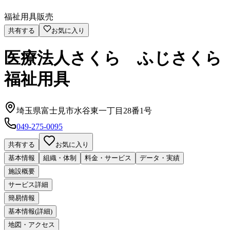
福祉用具販売
共有する
お気に入り
医療法人さくら ふじさくら
福祉用具
埼玉県富士見市水谷東一丁目28番1号
049-275-0095
共有する
お気に入り
基本情報
組織・体制
料金・サービス
データ・実績
施設概要
サービス詳細
簡易情報
基本情報(詳細)
地図・アクセス