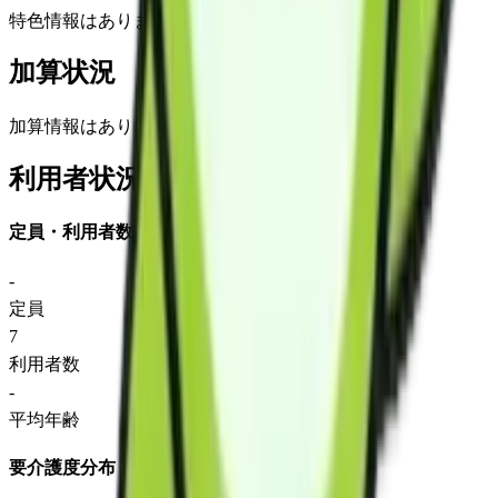
特色情報はありません
加算状況
加算情報はありません
利用者状況
定員・利用者数
-
定員
7
利用者数
-
平均年齢
要介護度分布