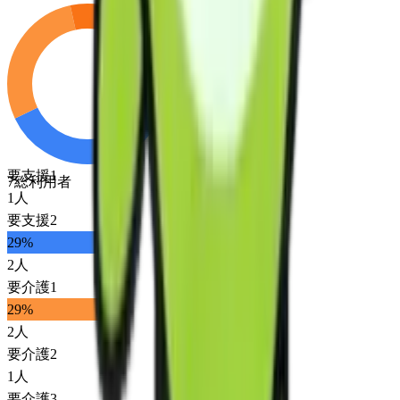
要支援1
7
総利用者
1
人
要支援2
29
%
2
人
要介護1
29
%
2
人
要介護2
1
人
要介護3