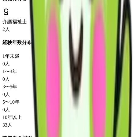
介護福祉士
2
人
経験年数分布
1年未満
0
人
1〜3年
0
人
3〜5年
0
人
5〜10年
0
人
10年以上
33
人