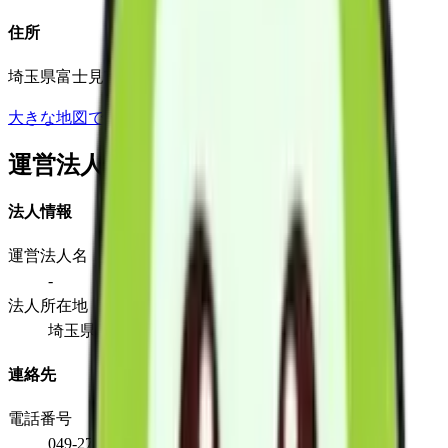
住所
埼玉県富士見市水谷東一丁目28番1号
大きな地図で見る
運営法人
法人情報
運営法人名
-
法人所在地
埼玉県富士見市水谷東一丁目28番1号
連絡先
電話番号
049-275-0095