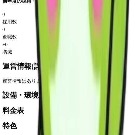
前年度の採用・退職
0
採用数
0
退職数
+
0
増減
運営情報(詳細)
運営情報はありません
設備・環境
料金表
特色