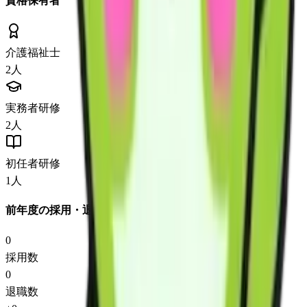
資格保有者
介護福祉士
2
人
実務者研修
2
人
初任者研修
1
人
前年度の採用・退職
0
採用数
0
退職数