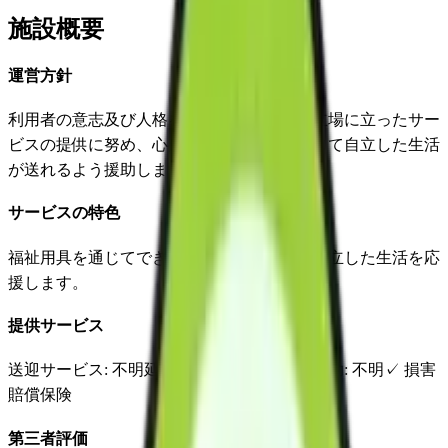
施設概要
運営方針
利用者の意志及び人格を尊重し、利用者の立場に立ったサー
ビスの提供に努め、心身の状況や環境に応じて自立した生活
が送れるよう援助します。
サービスの特色
福祉用具を通じてできることを増やし」、自立した生活を応
援します。
提供サービス
送迎サービス
: 不明
延長サービス
: 不明
自宅援助
: 不明
✓
損害
賠償保険
第三者評価