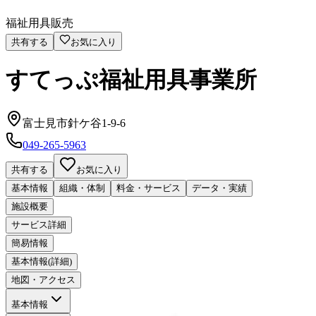
福祉用具販売
共有する
お気に入り
すてっぷ福祉用具事業所
富士見市針ケ谷1-9-6
049-265-5963
共有する
お気に入り
基本情報
組織・体制
料金・サービス
データ・実績
施設概要
サービス詳細
簡易情報
基本情報(詳細)
地図・アクセス
基本情報