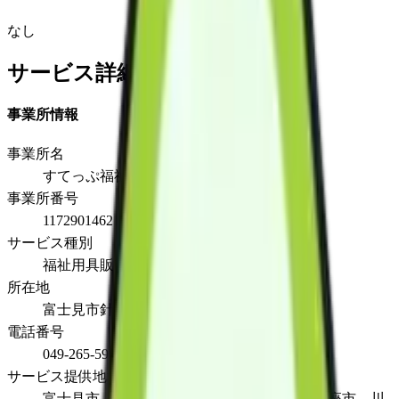
なし
サービス詳細
事業所情報
事業所名
すてっぷ福祉用具事業所
事業所番号
1172901462
サービス種別
福祉用具販売
所在地
富士見市針ケ谷1-9-6
電話番号
049-265-5963
サービス提供地域
富士見市 ふじみ野市 三芳町 志木市 新座市 川