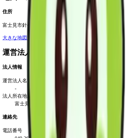
住所
富士見市針ケ谷1-9-6
大きな地図で見る
運営法人
法人情報
運営法人名
-
法人所在地
富士見市針ケ谷1-9-6
連絡先
電話番号