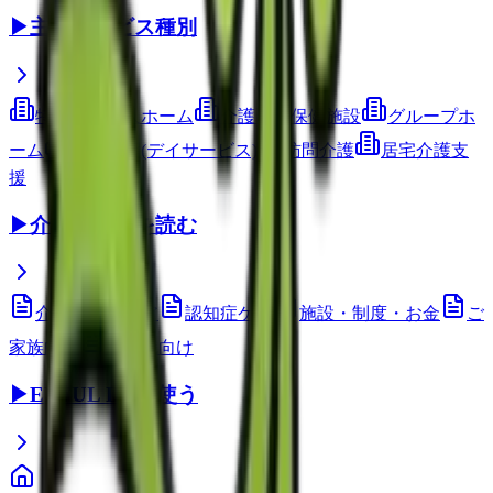
▶
主要サービス種別
特別養護老人ホーム
介護老人保健施設
グループホ
ーム
通所介護(デイサービス)
訪問介護
居宅介護支
援
▶
介護コラムを読む
介護技術・ケア
認知症ケア
施設・制度・お金
ご
家族向け
介護職向け
▶
EEFUL DBを使う