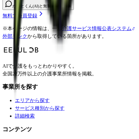
かいとくん(AI)と無制限チャット
無料で会員登録
※
本ページの情報は、一部
介護サービス情報公表システム
外部リンク
から取得している箇所があります。
AIで介護をもっとわかりやすく。
全国22万件以上の介護事業所情報を掲載。
事業所を探す
エリアから探す
サービス種別から探す
詳細検索
コンテンツ