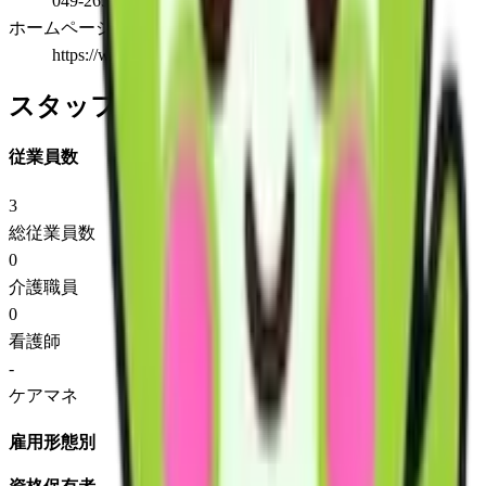
049-265-5963
ホームページ
https://www.step5963.com/
スタッフ情報
従業員数
3
総従業員数
0
介護職員
0
看護師
-
ケアマネ
雇用形態別