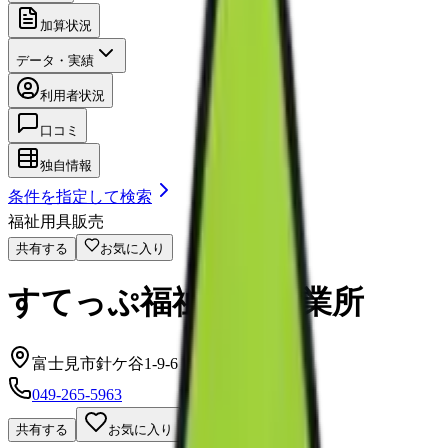
加算状況
データ・実績
利用者状況
口コミ
独自情報
条件を指定して検索
福祉用具販売
共有する
お気に入り
すてっぷ福祉用具事業所
富士見市針ケ谷1-9-6
049-265-5963
共有する
お気に入り