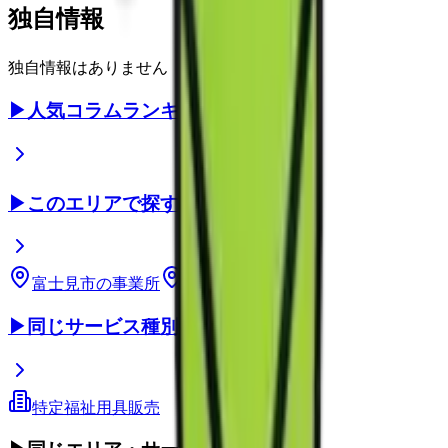
独自情報
独自情報はありません
▶
人気コラムランキング
▶
このエリアで探す
富士見市
の事業所
埼玉県
の事業所
▶
同じサービス種別
特定福祉用具販売