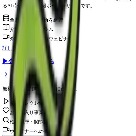
るAI時代の介護情報ポータルサイトです。
全国の介護事業所を網羅
介護に役立つコラム
介護のプロによるウェビナー
詳しく見る
▶
会員登録はこちら
無料の会員登録で、さらに便利に。
今日のレク1本無料視聴
お気に入り事業所を保存
検索履歴・閲覧履歴の確認
ウェビナーへの申し込み