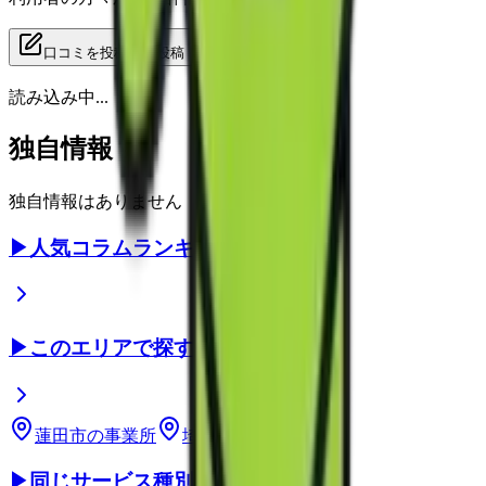
口コミを投稿する
投稿
読み込み中...
独自情報
独自情報はありません
▶
人気コラムランキング
▶
このエリアで探す
蓮田市
の事業所
埼玉県
の事業所
▶
同じサービス種別