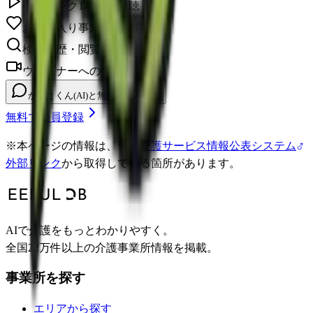
今日のレク1本無料視聴
お気に入り事業所を保存
検索履歴・閲覧履歴の確認
ウェビナーへの申し込み
かいとくん(AI)と無制限チャット
無料で会員登録
※
本ページの情報は、一部
介護サービス情報公表システム
外部リンク
から取得している箇所があります。
AIで介護をもっとわかりやすく。
全国22万件以上の介護事業所情報を掲載。
事業所を探す
エリアから探す