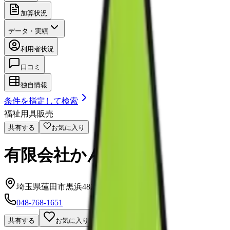
加算状況
データ・実績
利用者状況
口コミ
独自情報
条件を指定して検索
福祉用具販売
共有する
お気に入り
有限会社かんざわ
埼玉県蓮田市黒浜4825
048-768-1651
共有する
お気に入り