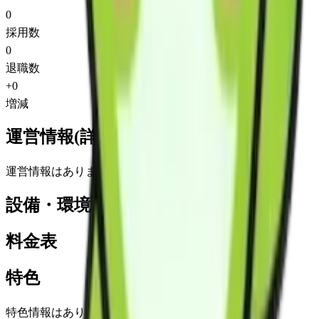
0
採用数
0
退職数
+
0
増減
運営情報(詳細)
運営情報はありません
設備・環境
料金表
特色
特色情報はありません