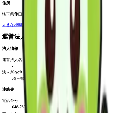
住所
埼玉県蓮田市黒浜4825
大きな地図で見る
運営法人
法人情報
運営法人名
-
法人所在地
埼玉県蓮田市黒浜4825
連絡先
電話番号
048-768-1651