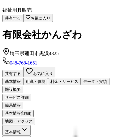
福祉用具販売
共有する
お気に入り
有限会社かんざわ
埼玉県蓮田市黒浜4825
048-768-1651
共有する
お気に入り
基本情報
組織・体制
料金・サービス
データ・実績
施設概要
サービス詳細
簡易情報
基本情報(詳細)
地図・アクセス
基本情報