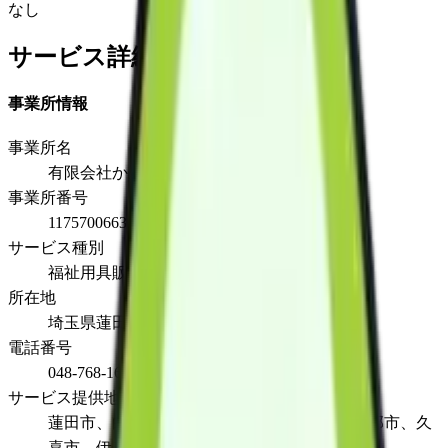
なし
サービス詳細
事業所情報
事業所名
有限会社かんざわ
事業所番号
1175700663
サービス種別
福祉用具販売
所在地
埼玉県蓮田市黒浜4825
電話番号
048-768-1651
サービス提供地域
蓮田市、白岡市、さいたま市、宮代町、春日部市、久
喜市、伊奈町