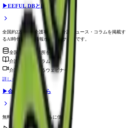
▶
EEFUL DBとは？
全国約22万件の介護事業所と介護ニュース・コラムを掲載す
るAI時代の介護情報ポータルサイトです。
全国の介護事業所を網羅
介護に役立つコラム
介護のプロによるウェビナー
詳しく見る
▶
会員登録はこちら
無料の会員登録で、さらに便利に。