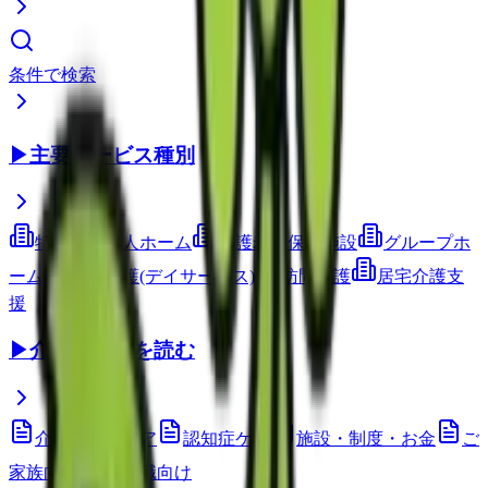
条件で検索
▶
主要サービス種別
特別養護老人ホーム
介護老人保健施設
グループホ
ーム
通所介護(デイサービス)
訪問介護
居宅介護支
援
▶
介護コラムを読む
介護技術・ケア
認知症ケア
施設・制度・お金
ご
家族向け
介護職向け