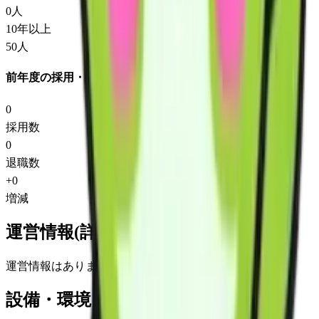
0
人
10年以上
50
人
前年度の採用・退職
0
採用数
0
退職数
+
0
増減
運営情報(詳細)
運営情報はありません
設備・環境