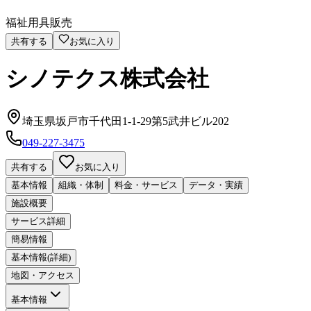
福祉用具販売
共有する
お気に入り
シノテクス株式会社
埼玉県坂戸市千代田1-1-29第5武井ビル202
049-227-3475
共有する
お気に入り
基本情報
組織・体制
料金・サービス
データ・実績
施設概要
サービス詳細
簡易情報
基本情報(詳細)
地図・アクセス
基本情報