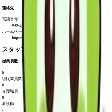
連絡先
電話番号
049-227-3475
ホームページ
http://shinotecs.jimdo.com/
スタッフ情報
従業員数
6
総従業員数
0
介護職員
0
看護師
-