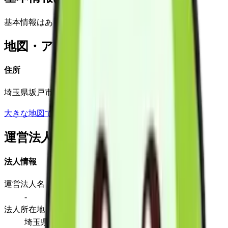
基本情報はありません
地図・アクセス
住所
埼玉県坂戸市千代田1-1-29第5武井ビル202
大きな地図で見る
運営法人
法人情報
運営法人名
-
法人所在地
埼玉県坂戸市千代田1-1-29第5武井ビル202