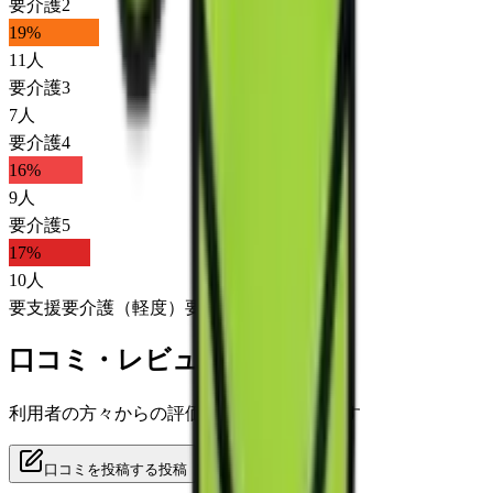
要介護2
19
%
11
人
要介護3
7
人
要介護4
16
%
9
人
要介護5
17
%
10
人
要支援
要介護（軽度）
要介護（重度）
口コミ・レビュー
利用者の方々からの評価をご覧いただけます
口コミを投稿する
投稿