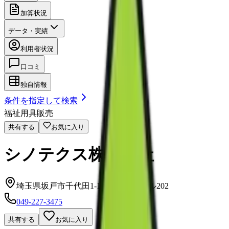
加算状況
データ・実績
利用者状況
口コミ
独自情報
条件を指定して検索
福祉用具販売
共有する
お気に入り
シノテクス株式会社
埼玉県坂戸市千代田1-1-29第5武井ビル202
049-227-3475
共有する
お気に入り