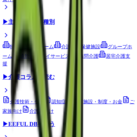
▶
主要サービス種別
特別養護老人ホーム
介護老人保健施設
グループホ
ーム
通所介護(デイサービス)
訪問介護
居宅介護支
援
▶
介護コラムを読む
介護技術・ケア
認知症ケア
施設・制度・お金
ご
家族向け
介護職向け
▶
EEFUL DBを使う