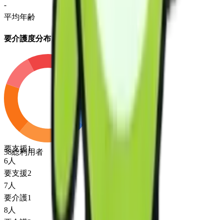
-
平均年齢
要介護度分布
要支援1
58
総利用者
6
人
要支援2
7
人
要介護1
8
人