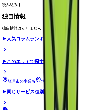
読み込み中...
独自情報
独自情報はありません
▶
人気コラムランキング
▶
このエリアで探す
坂戸市
の事業所
埼玉県
の事業所
▶
同じサービス種別