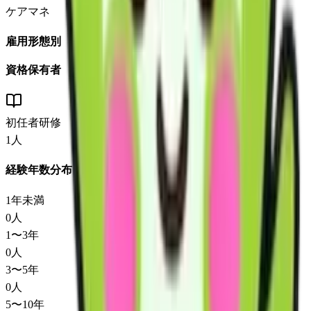
ケアマネ
雇用形態別
資格保有者
初任者研修
1
人
経験年数分布
1年未満
0
人
1〜3年
0
人
3〜5年
0
人
5〜10年