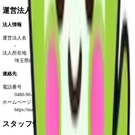
運営法人
法人情報
運営法人名
-
法人所在地
埼玉県白岡市西3-5-1
連絡先
電話番号
0480-90-1745
ホームページ
https://inahonosato.jimdo.com/
スタッフ情報