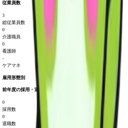
従業員数
3
総従業員数
0
介護職員
0
看護師
-
ケアマネ
雇用形態別
前年度の採用・退職
0
採用数
0
退職数