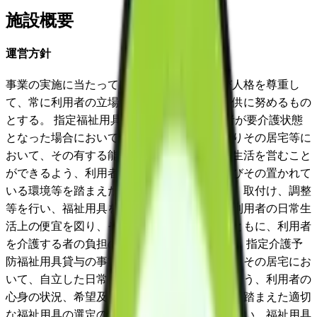
施設概要
運営方針
事業の実施に当たっては、利用者の意思及び人格を尊重し
て、常に利用者の立場に立ったサービスの提供に努めるもの
とする。 指定福祉用具貸与の事業は、利用者が要介護状態
となった場合においても、利用者が可能な限りその居宅等に
おいて、その有する能力に応じ自立した日常生活を営むこと
ができるよう、利用者の心身の状況、希望及びその置かれて
いる環境等を踏まえた適切な福祉用具の選定、取付け、調整
等を行い、福祉用具を貸与することにより、利用者の日常生
活上の便宜を図り、その機能訓練に資するとともに、利用者
を介護する者の負担の軽減を図るものとする。 指定介護予
防福祉用具貸与の事業は、利用者が可能な限りその居宅にお
いて、自立した日常生活を営むことができるよう、利用者の
心身の状況、希望及びその置かれている環境を踏まえた適切
な福祉用具の選定の援助、取付け、調整等を行い、福祉用具