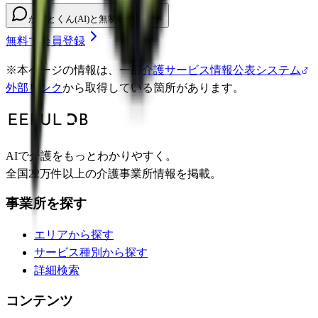
かいとくん(AI)と無制限チャット
無料で会員登録
※
本ページの情報は、一部
介護サービス情報公表システム
外部リンク
から取得している箇所があります。
AIで介護をもっとわかりやすく。
全国22万件以上の介護事業所情報を掲載。
事業所を探す
エリアから探す
サービス種別から探す
詳細検索
コンテンツ