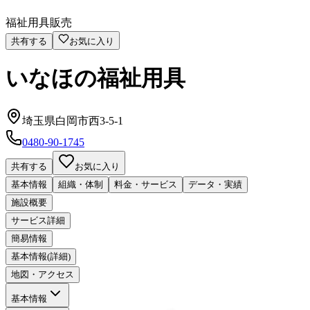
福祉用具販売
共有する
お気に入り
いなほの福祉用具
埼玉県白岡市西3-5-1
0480-90-1745
共有する
お気に入り
基本情報
組織・体制
料金・サービス
データ・実績
施設概要
サービス詳細
簡易情報
基本情報(詳細)
地図・アクセス
基本情報