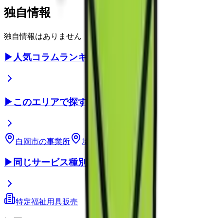
独自情報
独自情報はありません
▶
人気コラムランキング
▶
このエリアで探す
白岡市
の事業所
埼玉県
の事業所
▶
同じサービス種別
特定福祉用具販売