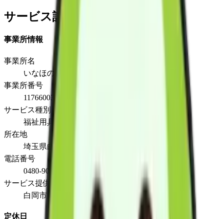
サービス詳細
事業所情報
事業所名
いなほの福祉用具
事業所番号
1176600359
サービス種別
福祉用具販売
所在地
埼玉県白岡市西3-5-1
電話番号
0480-90-1745
サービス提供地域
白岡市内
定休日