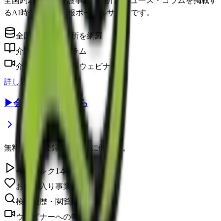
全国約22万件の介護事業所と介護ニュース・コラムを掲載す
るAI時代の介護情報ポータルサイトです。
全国の介護事業所を網羅
介護に役立つコラム
介護のプロによるウェビナー
詳しく見る
▶
会員登録はこちら
無料の会員登録で、さらに便利に。
今日のレク1本無料視聴
お気に入り事業所を保存
検索履歴・閲覧履歴の確認
ウェビナーへの申し込み