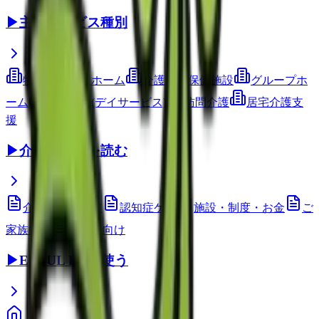
▶
主要サービス種別
特別養護老人ホーム
介護老人保健施設
グループホ
ーム
通所介護(デイサービス)
訪問介護
居宅介護支
援
▶
介護コラムを読む
介護技術・ケア
認知症ケア
施設・制度・お金
ご
家族向け
介護職向け
▶
EEFUL DBを使う