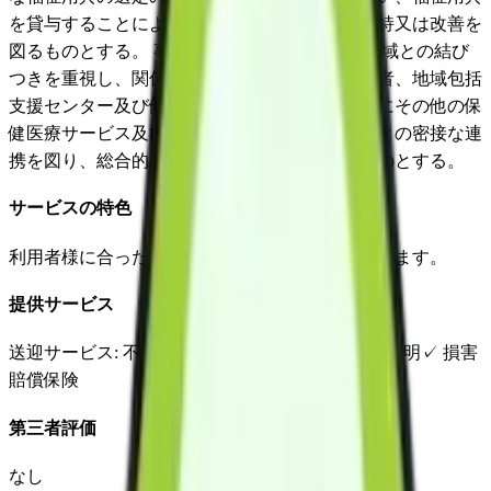
を貸与することにより、利用者の生活機能の維持又は改善を
図るものとする。 事業の実施に当たっては、地域との結び
つきを重視し、関係市町村、居宅介護支援事業者、地域包括
支援センター及び他の居宅サービス事業者並びにその他の保
健医療サービス及び福祉サービスを提供する者との密接な連
携を図り、総合的なサービスの提供に努めるものとする。
サービスの特色
利用者様に合った福祉用具の提案、ご案内を行います。
提供サービス
送迎サービス
: 不明
延長サービス
: 不明
自宅援助
: 不明
✓
損害
賠償保険
第三者評価
なし