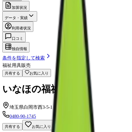
加算状況
データ・実績
利用者状況
口コミ
独自情報
条件を指定して検索
福祉用具販売
共有する
お気に入り
いなほの福祉用具
埼玉県白岡市西3-5-1
0480-90-1745
共有する
お気に入り