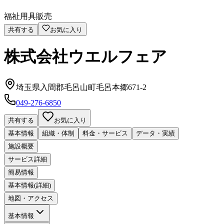
福祉用具販売
共有する
お気に入り
株式会社ウエルフェア
埼玉県入間郡毛呂山町毛呂本郷671-2
049-276-6850
共有する
お気に入り
基本情報
組織・体制
料金・サービス
データ・実績
施設概要
サービス詳細
簡易情報
基本情報(詳細)
地図・アクセス
基本情報