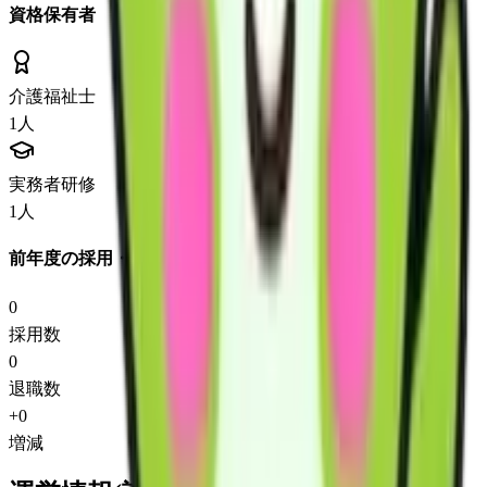
資格保有者
介護福祉士
1
人
実務者研修
1
人
前年度の採用・退職
0
採用数
0
退職数
+
0
増減