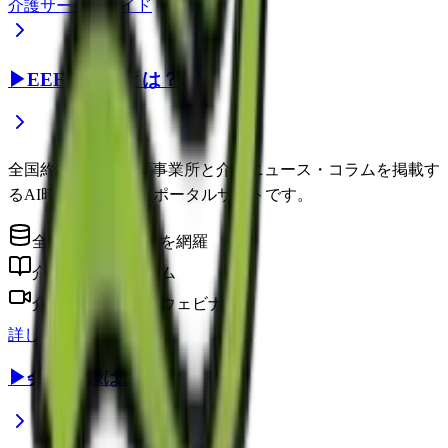
介護サービスガイド
▶
EEFUL DBとは？
全国約22万件の介護事業所と介護ニュース・コラムを掲載す
るAI時代の介護情報ポータルサイトです。
全国の介護事業所を網羅
介護に役立つコラム
介護のプロによるウェビナー
詳しく見る
▶
会員登録はこちら