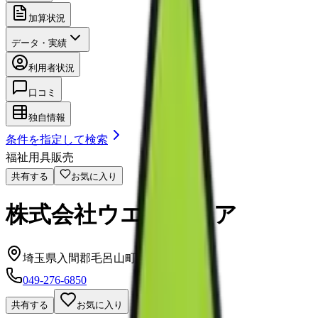
加算状況
データ・実績
利用者状況
口コミ
独自情報
条件を指定して検索
福祉用具販売
共有する
お気に入り
株式会社ウエルフェア
埼玉県入間郡毛呂山町毛呂本郷671-2
049-276-6850
共有する
お気に入り