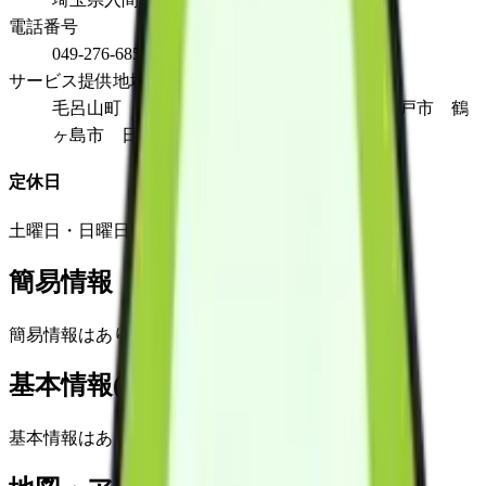
電話番号
049-276-6850
サービス提供地域
毛呂山町 越生町 鳩山町 ときがわ町 坂戸市 鶴
ヶ島市 日高市 飯能市
定休日
土曜日・日曜日・祝日 12月29日から1月3日
簡易情報
簡易情報はありません
基本情報(詳細)
基本情報はありません