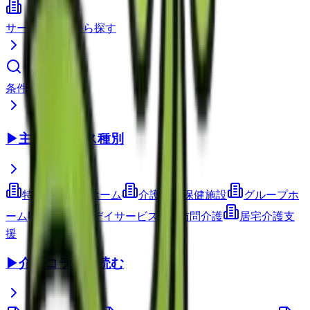
サービス種別から探す
条件で検索
▶
主要サービス種別
特別養護老人ホーム
介護老人保健施設
グループホ
ーム
通所介護(デイサービス)
訪問介護
居宅介護支
援
▶
介護コラムを読む