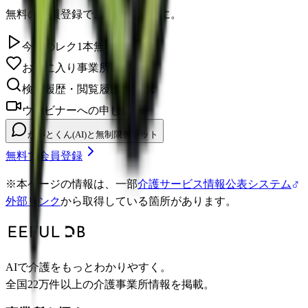
無料の会員登録で、さらに便利に。
今日のレク1本無料視聴
お気に入り事業所を保存
検索履歴・閲覧履歴の確認
ウェビナーへの申し込み
かいとくん(AI)と無制限チャット
無料で会員登録
※
本ページの情報は、一部
介護サービス情報公表システム
外部リンク
から取得している箇所があります。
AIで介護をもっとわかりやすく。
全国22万件以上の介護事業所情報を掲載。