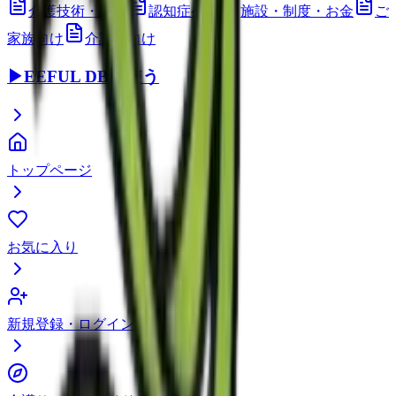
介護技術・ケア
認知症ケア
施設・制度・お金
ご
家族向け
介護職向け
▶
EEFUL DBを使う
トップページ
お気に入り
新規登録・ログイン