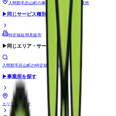
入間郡毛呂山町
の事業所
埼玉県
の事業所
▶
同じサービス種別
特定福祉用具販売
▶
同じエリア・サービス種別
入間郡毛呂山町
の
特定福祉用具販売
▶
事業所を探す
エリアから探す