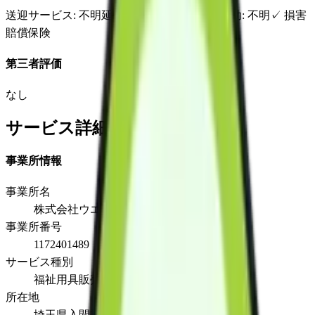
送迎サービス
: 不明
延長サービス
: 不明
自宅援助
: 不明
✓
損害
賠償保険
第三者評価
なし
サービス詳細
事業所情報
事業所名
株式会社ウエルフェア
事業所番号
1172401489
サービス種別
福祉用具販売
所在地
埼玉県入間郡毛呂山町毛呂本郷671-2