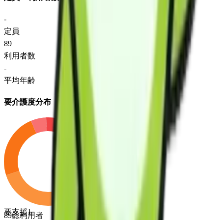
-
定員
89
利用者数
-
平均年齢
要介護度分布
要支援1
89
総利用者