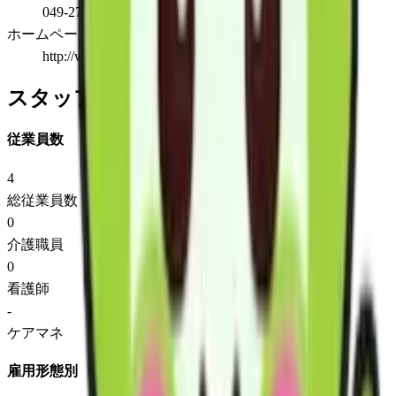
049-276-6850
ホームページ
http://welfare21.co.jp
スタッフ情報
従業員数
4
総従業員数
0
介護職員
0
看護師
-
ケアマネ
雇用形態別