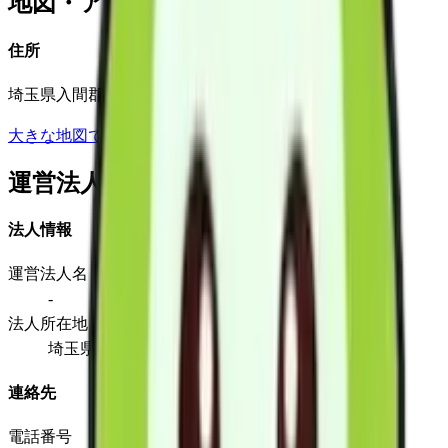
地図・アクセス
住所
埼玉県入間郡毛呂山町毛呂本郷671-2
大きな地図で見る
運営法人
法人情報
運営法人名
-
法人所在地
埼玉県入間郡毛呂山町毛呂本郷671-2
連絡先
電話番号