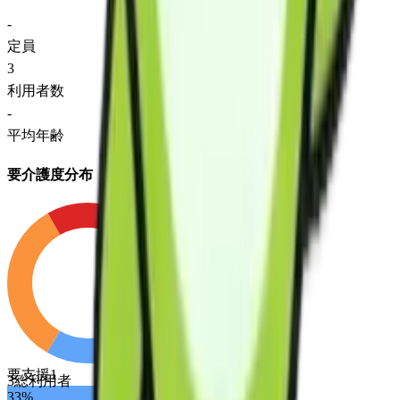
-
定員
3
利用者数
-
平均年齢
要介護度分布
要支援1
3
総利用者
33
%