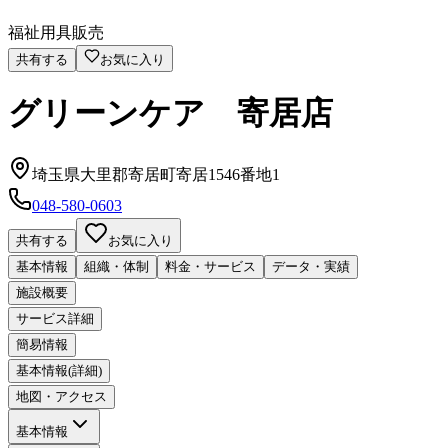
福祉用具販売
共有する
お気に入り
グリーンケア 寄居店
埼玉県大里郡寄居町寄居1546番地1
048-580-0603
共有する
お気に入り
基本情報
組織・体制
料金・サービス
データ・実績
施設概要
サービス詳細
簡易情報
基本情報(詳細)
地図・アクセス
基本情報