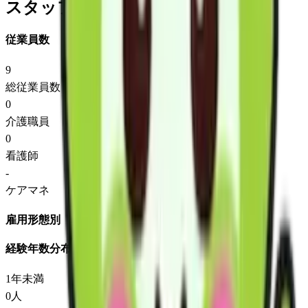
スタッフ情報
従業員数
9
総従業員数
0
介護職員
0
看護師
-
ケアマネ
雇用形態別
経験年数分布
1年未満
0
人