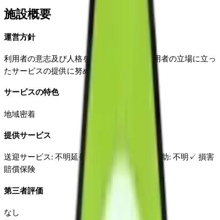
施設概要
運営方針
利用者の意志及び人格を尊重して、常に利用者の立場に立っ
たサービスの提供に努めるものとする。
サービスの特色
地域密着
提供サービス
送迎サービス
: 不明
延長サービス
: 不明
自宅援助
: 不明
✓
損害
賠償保険
第三者評価
なし