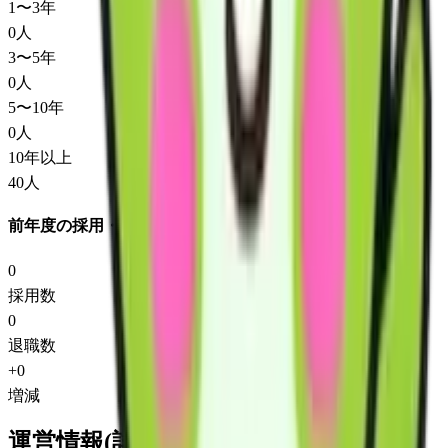
1〜3年
0
人
3〜5年
0
人
5〜10年
0
人
10年以上
40
人
前年度の採用・退職
0
採用数
0
退職数
+
0
増減
運営情報(詳細)