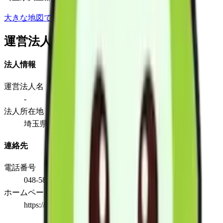
大きな地図で見る
運営法人
法人情報
運営法人名
-
法人所在地
埼玉県大里郡寄居町寄居1546番地1
連絡先
電話番号
048-580-0603
ホームページ
https://www.atc-greencare.com/