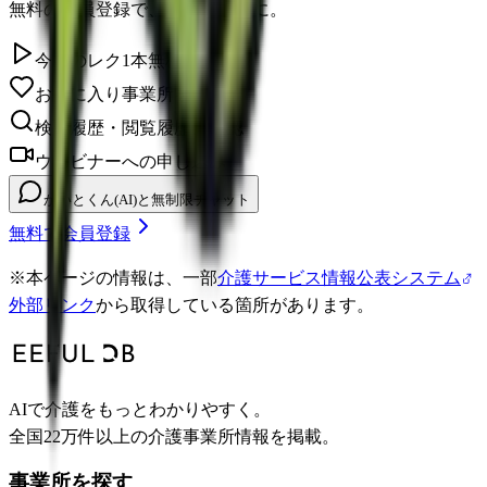
無料の会員登録で、さらに便利に。
今日のレク1本無料視聴
お気に入り事業所を保存
検索履歴・閲覧履歴の確認
ウェビナーへの申し込み
かいとくん(AI)と無制限チャット
無料で会員登録
※
本ページの情報は、一部
介護サービス情報公表システム
外部リンク
から取得している箇所があります。
AIで介護をもっとわかりやすく。
全国22万件以上の介護事業所情報を掲載。
事業所を探す