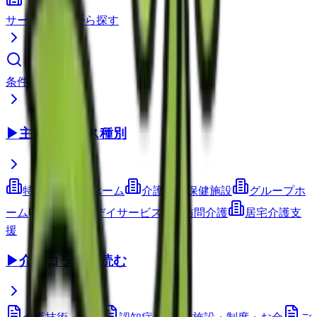
サービス種別から探す
条件で検索
▶
主要サービス種別
特別養護老人ホーム
介護老人保健施設
グループホ
ーム
通所介護(デイサービス)
訪問介護
居宅介護支
援
▶
介護コラムを読む