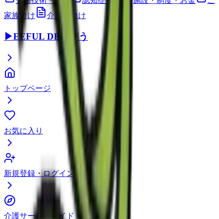
介護技術・ケア
認知症ケア
施設・制度・お金
ご
家族向け
介護職向け
▶
EEFUL DBを使う
トップページ
お気に入り
新規登録・ログイン
介護サービスガイド