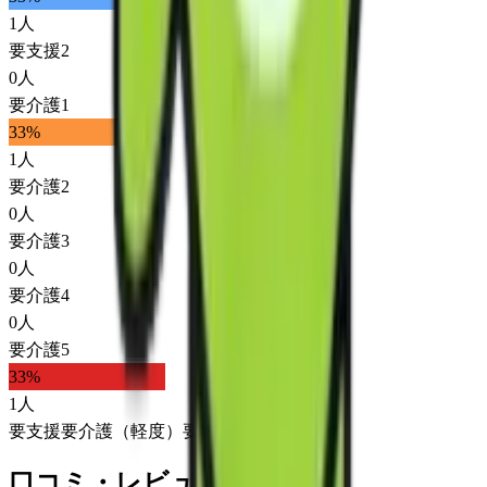
1
人
要支援2
0
人
要介護1
33
%
1
人
要介護2
0
人
要介護3
0
人
要介護4
0
人
要介護5
33
%
1
人
要支援
要介護（軽度）
要介護（重度）
口コミ・レビュー