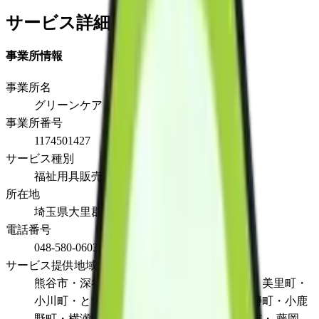
サービス詳細
事業所情報
事業所名
グリーンケア 寄居店
事業所番号
1174501427
サービス種別
福祉用具販売
所在地
埼玉県大里郡寄居町寄居1546番地1
電話番号
048-580-0603
サービス提供地域
熊谷市・深谷市・本庄市・秩父市・寄居町・美里町・
小川町・ときがわ町・神川町・皆野町・長瀞町・小鹿
野町・横瀬町・東秩父村・東松山市・高崎市・ 藤岡