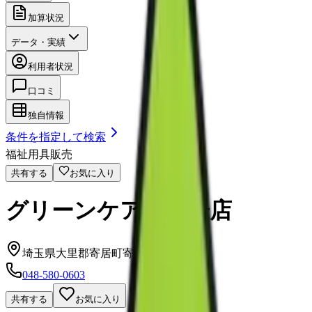
加算状況
データ・実績
利用者状況
口コミ
独自情報
条件を指定して検索
福祉用具販売
共有する
お気に入り
グリーンケア 寄居店
埼玉県大里郡寄居町寄居1546番地1
048-580-0603
共有する
お気に入り