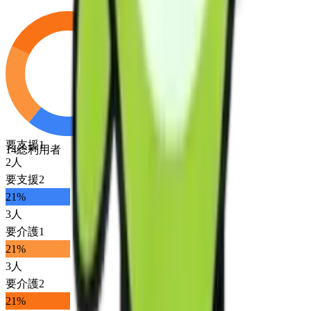
要支援1
14
総利用者
2
人
要支援2
21
%
3
人
要介護1
21
%
3
人
要介護2
21
%