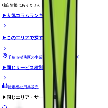
独自情報はありません
▶
人気コラムランキング
▶
このエリアで探す
千葉市稲毛区
の事業所
千葉県
の事業所
▶
同じサービス種別
特定福祉用具販売
▶
同じエリア・サービス種別