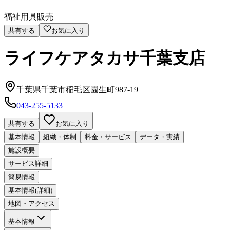
福祉用具販売
共有する
お気に入り
ライフケアタカサ千葉支店
千葉県千葉市稲毛区園生町987-19
043-255-5133
共有する
お気に入り
基本情報
組織・体制
料金・サービス
データ・実績
施設概要
サービス詳細
簡易情報
基本情報(詳細)
地図・アクセス
基本情報