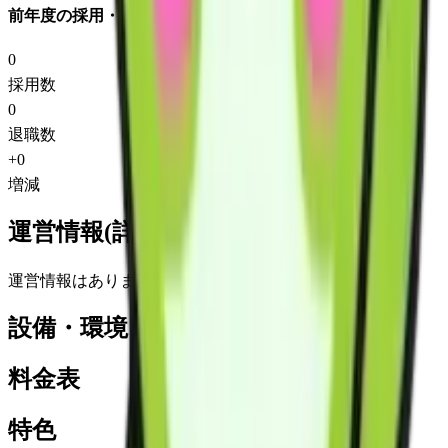
前年度の採用・退職
0
採用数
0
退職数
+
0
増減
運営情報(詳細)
運営情報はありません
設備・環境
料金表
特色