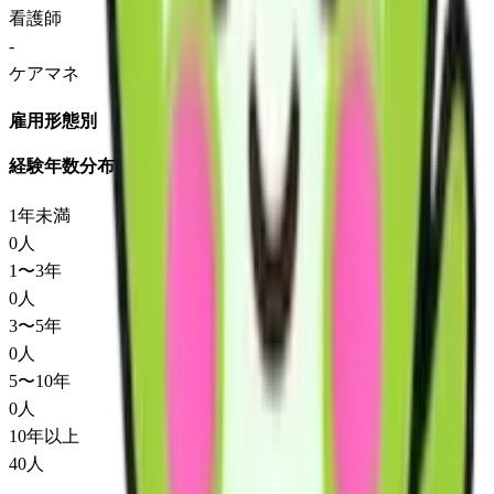
看護師
-
ケアマネ
雇用形態別
経験年数分布
1年未満
0
人
1〜3年
0
人
3〜5年
0
人
5〜10年
0
人
10年以上
40
人