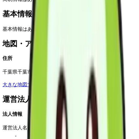
基本情報(詳細)
基本情報はありません
地図・アクセス
住所
千葉県千葉市稲毛区園生町987-19
大きな地図で見る
運営法人
法人情報
運営法人名
-