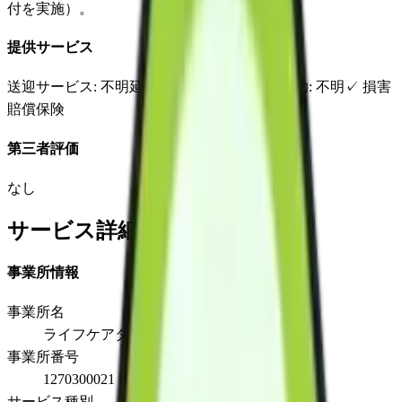
付を実施）。
提供サービス
送迎サービス
: 不明
延長サービス
: 不明
自宅援助
: 不明
✓
損害
賠償保険
第三者評価
なし
サービス詳細
事業所情報
事業所名
ライフケアタカサ千葉支店
事業所番号
1270300021
サービス種別