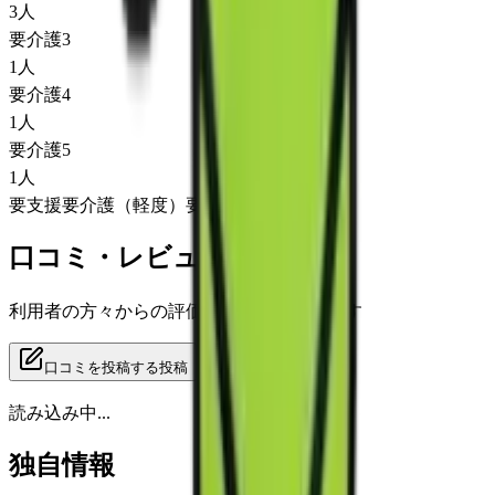
3
人
要介護3
1
人
要介護4
1
人
要介護5
1
人
要支援
要介護（軽度）
要介護（重度）
口コミ・レビュー
利用者の方々からの評価をご覧いただけます
口コミを投稿する
投稿
読み込み中...
独自情報