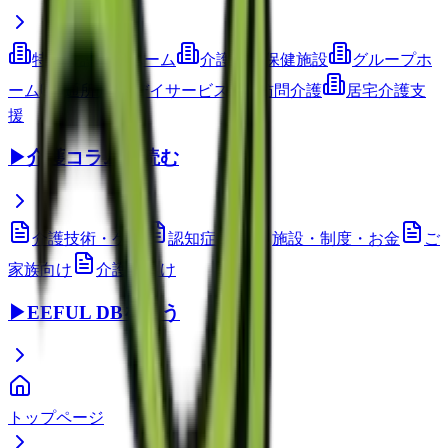
特別養護老人ホーム
介護老人保健施設
グループホ
ーム
通所介護(デイサービス)
訪問介護
居宅介護支
援
▶
介護コラムを読む
介護技術・ケア
認知症ケア
施設・制度・お金
ご
家族向け
介護職向け
▶
EEFUL DBを使う
トップページ