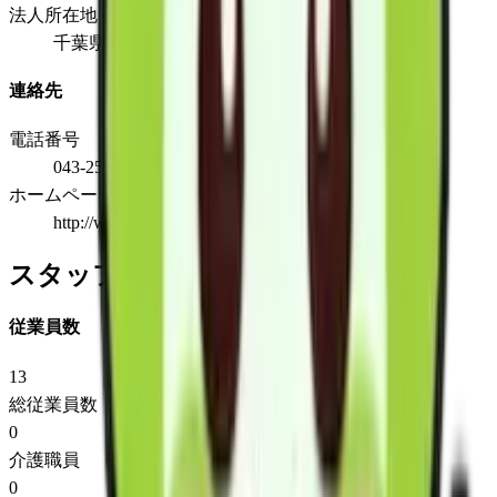
法人所在地
千葉県千葉市稲毛区園生町987-19
連絡先
電話番号
043-255-5133
ホームページ
http://www.takasa.co.jp
スタッフ情報
従業員数
13
総従業員数
0
介護職員
0