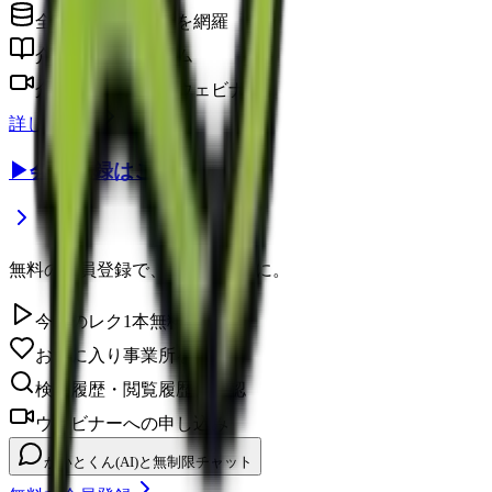
全国の介護事業所を網羅
介護に役立つコラム
介護のプロによるウェビナー
詳しく見る
▶
会員登録はこちら
無料の会員登録で、さらに便利に。
今日のレク1本無料視聴
お気に入り事業所を保存
検索履歴・閲覧履歴の確認
ウェビナーへの申し込み
かいとくん(AI)と無制限チャット