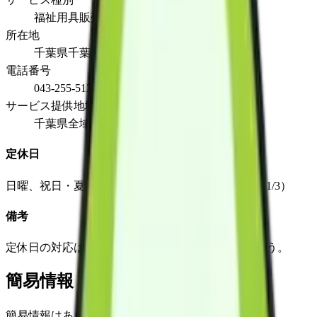
福祉用具販売
所在地
千葉県千葉市稲毛区園生町987-19
電話番号
043-255-5133
サービス提供地域
千葉県全域、江戸川区
定休日
日曜、祝日・夏季（8/13～15）、年末年始（12/30～1/3）
備考
定休日の対応はタカサ市原サービスセンターにて行う。
簡易情報
簡易情報はありません