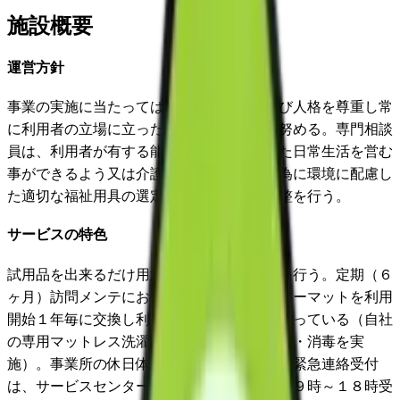
施設概要
運営方針
事業の実施に当たっては、利用者の意思及び人格を尊重し常
に利用者の立場に立ったサービスの提供に努める。専門相談
員は、利用者が有する能力に応じ、自立した日常生活を営む
事ができるよう又は介護労力の軽減を図る為に環境に配慮し
た適切な福祉用具の選定・助言・取付・調整を行う。
サービスの特色
試用品を出来るだけ用意しフィッティングを行う。定期（６
ヶ月）訪問メンテにおいてマットレス・エアーマットを利用
開始１年毎に交換し利用者への衛生管理を図っている（自社
の専用マットレス洗濯機及び乾燥機にて洗濯・消毒を実
施）。事業所の休日体制として用具故障等の緊急連絡受付
は、サービスセンターで対応（元旦を除く ９時～１８時受