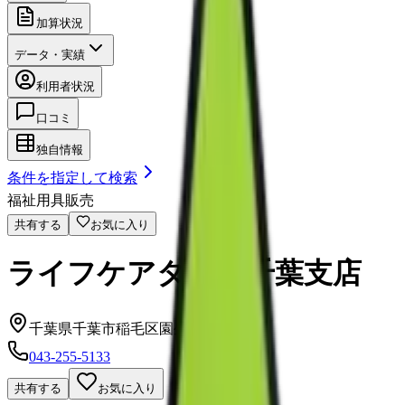
加算状況
データ・実績
利用者状況
口コミ
独自情報
条件を指定して検索
福祉用具販売
共有する
お気に入り
ライフケアタカサ千葉支店
千葉県千葉市稲毛区園生町987-19
043-255-5133
共有する
お気に入り