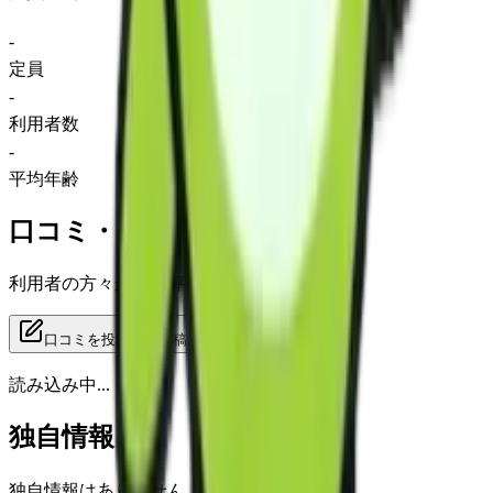
-
定員
-
利用者数
-
平均年齢
口コミ・レビュー
利用者の方々からの評価をご覧いただけます
口コミを投稿する
投稿
読み込み中...
独自情報
独自情報はありません