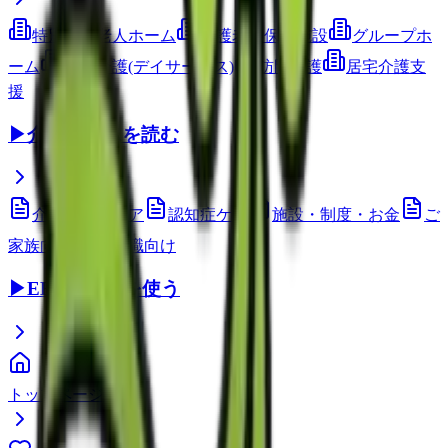
特別養護老人ホーム
介護老人保健施設
グループホ
ーム
通所介護(デイサービス)
訪問介護
居宅介護支
援
▶
介護コラムを読む
介護技術・ケア
認知症ケア
施設・制度・お金
ご
家族向け
介護職向け
▶
EEFUL DBを使う
トップページ