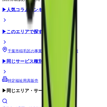
▶
人気コラムランキング
▶
このエリアで探す
千葉市稲毛区
の事業所
千葉県
の事業所
▶
同じサービス種別
特定福祉用具販売
▶
同じエリア・サービス種別