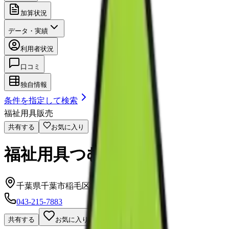
加算状況
データ・実績
利用者状況
口コミ
独自情報
条件を指定して検索
福祉用具販売
共有する
お気に入り
福祉用具つむぎ
千葉県千葉市稲毛区柏台1-5-105号
043-215-7883
共有する
お気に入り