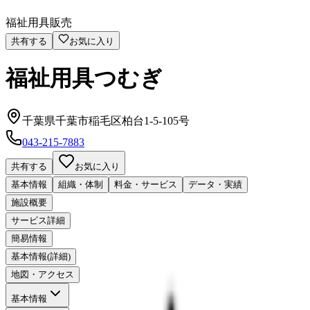
福祉用具販売
共有する
お気に入り
福祉用具つむぎ
千葉県千葉市稲毛区柏台1-5-105号
043-215-7883
共有する
お気に入り
基本情報
組織・体制
料金・サービス
データ・実績
施設概要
サービス詳細
簡易情報
基本情報(詳細)
地図・アクセス
基本情報