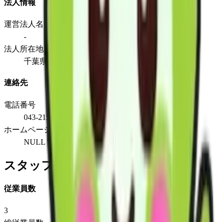
法人情報
運営法人名
-
法人所在地
千葉県千葉市稲毛区柏台1-5-105号
連絡先
電話番号
043-215-7883
ホームページ
NULL
スタッフ情報
従業員数
3