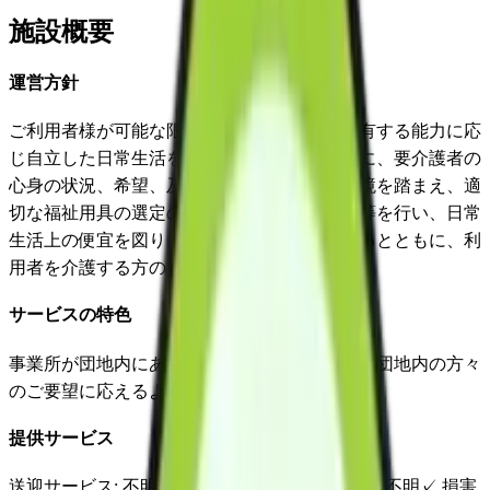
施設概要
運営方針
ご利用者様が可能な限り居宅において、その有する能力に応
じ自立した日常生活を営むことができるように、要介護者の
心身の状況、希望、及びその置かれている環境を踏まえ、適
切な福祉用具の選定の援助、取り付け、調整等を行い、日常
生活上の便宜を図り、その機能訓練等に資するとともに、利
用者を介護する方の負担軽減を図る。
サービスの特色
事業所が団地内にあり、特にファミールハイツ団地内の方々
のご要望に応えるように努力しています。
提供サービス
送迎サービス
: 不明
延長サービス
: 不明
自宅援助
: 不明
✓
損害