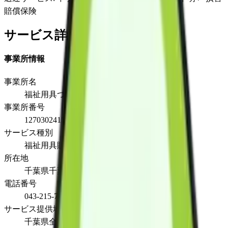
賠償保険
サービス詳細
事業所情報
事業所名
福祉用具つむぎ
事業所番号
1270302415
サービス種別
福祉用具販売
所在地
千葉県千葉市稲毛区柏台1-5-105号
電話番号
043-215-7883
サービス提供地域
千葉県全域