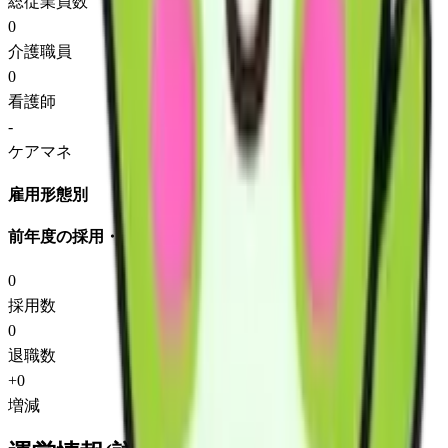
総従業員数
0
介護職員
0
看護師
-
ケアマネ
雇用形態別
前年度の採用・退職
0
採用数
0
退職数
+
0
増減