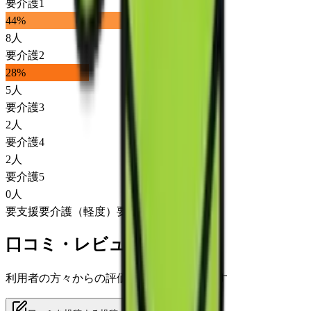
要介護1
44
%
8
人
要介護2
28
%
5
人
要介護3
2
人
要介護4
2
人
要介護5
0
人
要支援
要介護（軽度）
要介護（重度）
口コミ・レビュー
利用者の方々からの評価をご覧いただけます