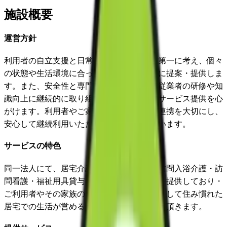
施設概要
運営方針
利用者の自立支援と日常生活の質の向上を第一に考え、個々
の状態や生活環境に合った福祉用具を適切に提案・提供しま
す。また、安全性と専門性の確保のため、従業者の研修や知
識向上に継続的に取り組み、迅速で丁寧なサービス提供を心
がけます。利用者やご家族、関係機関との連携を大切にし、
安心して継続利用いただける事業運営を行います。
サービスの特色
同一法人にて、居宅介護支援・訪問介護・訪問入浴介護・訪
問看護・福祉用具貸与・特定福祉用具販売を提供しており・
ご利用者やその家族の希望を尊重して、安心して住み慣れた
居宅での生活が営めるようにお手伝いさせて頂きます。