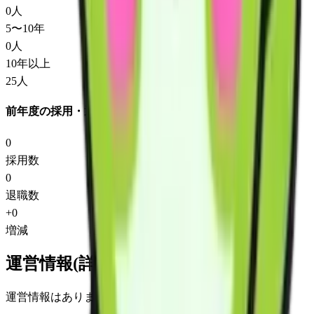
0
人
5〜10年
0
人
10年以上
25
人
前年度の採用・退職
0
採用数
0
退職数
+
0
増減
運営情報(詳細)
運営情報はありません