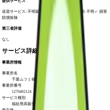
提供サービス
送迎サービス
: 不明
延長サービス
: 不明
自宅援助
: 不明
✓
損害
賠償保険
第三者評価
なし
サービス詳細
事業所情報
事業所名
千葉ムツミ福祉用具高品
事業所番号
1270402124
サービス種別
福祉用具販売
所在地