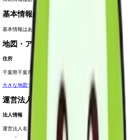
基本情報(詳細)
基本情報はありません
地図・アクセス
住所
千葉県千葉市若葉区高品町1587-3菊泉ビル101号
大きな地図で見る
運営法人
法人情報
運営法人名
-