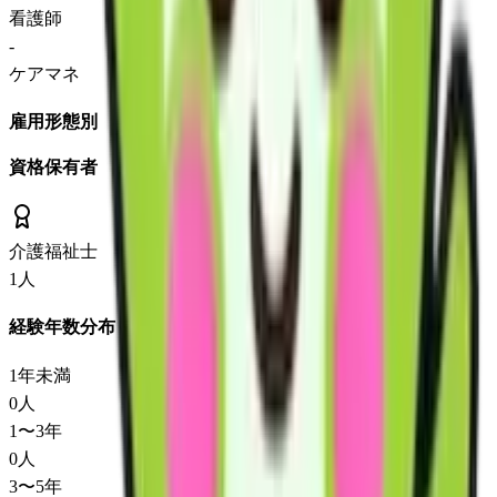
看護師
-
ケアマネ
雇用形態別
資格保有者
介護福祉士
1
人
経験年数分布
1年未満
0
人
1〜3年
0
人
3〜5年