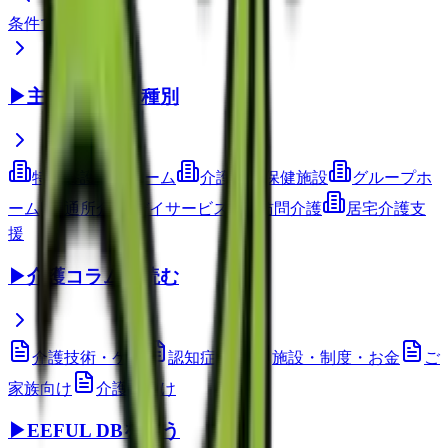
条件で検索
▶
主要サービス種別
特別養護老人ホーム
介護老人保健施設
グループホ
ーム
通所介護(デイサービス)
訪問介護
居宅介護支
援
▶
介護コラムを読む
介護技術・ケア
認知症ケア
施設・制度・お金
ご
家族向け
介護職向け
▶
EEFUL DBを使う