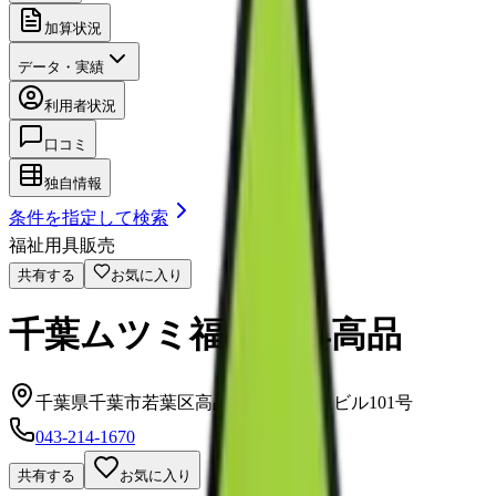
加算状況
データ・実績
利用者状況
口コミ
独自情報
条件を指定して検索
福祉用具販売
共有する
お気に入り
千葉ムツミ福祉用具高品
千葉県千葉市若葉区高品町1587-3菊泉ビル101号
043-214-1670
共有する
お気に入り