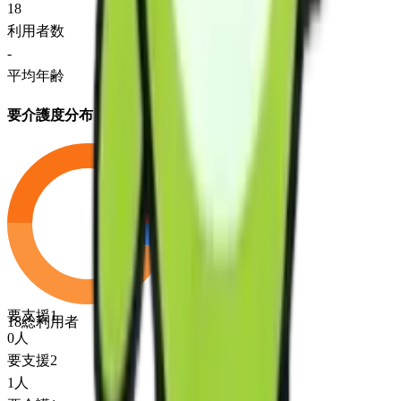
18
利用者数
-
平均年齢
要介護度分布
要支援1
18
総利用者
0
人
要支援2
1
人