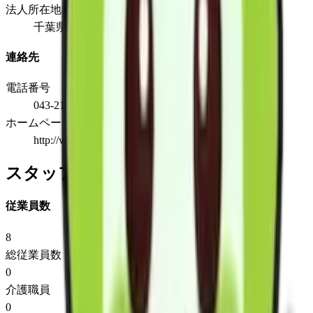
法人所在地
千葉県千葉市若葉区高品町1587-3菊泉ビル101号
連絡先
電話番号
043-214-1670
ホームページ
http://www.kt-group.co.jp
スタッフ情報
従業員数
8
総従業員数
0
介護職員
0