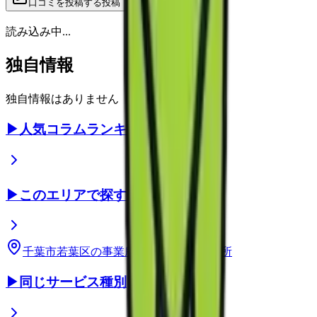
口コミを投稿する
投稿
読み込み中...
独自情報
独自情報はありません
▶
人気コラムランキング
▶
このエリアで探す
千葉市若葉区
の事業所
千葉県
の事業所
▶
同じサービス種別