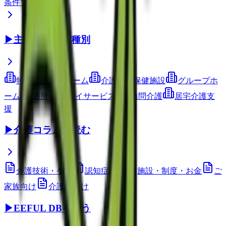
条件で検索
▶
主要サービス種別
特別養護老人ホーム
介護老人保健施設
グループホ
ーム
通所介護(デイサービス)
訪問介護
居宅介護支
援
▶
介護コラムを読む
介護技術・ケア
認知症ケア
施設・制度・お金
ご
家族向け
介護職向け
▶
EEFUL DBを使う