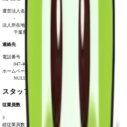
運営法人名
-
法人所在地
千葉県船橋市栄町1-21-281F
連絡先
電話番号
047-401-9064
ホームページ
NULL
スタッフ情報
従業員数
3
総従業員数