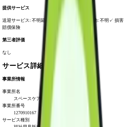
提供サービス
送迎サービス
: 不明
延長サービス
: 不明
自宅援助
: 不明
✓
損害
賠償保険
第三者評価
なし
サービス詳細
事業所情報
事業所名
スペースケア千葉北営業所
事業所番号
1270910167
サービス種別
福祉用具販売