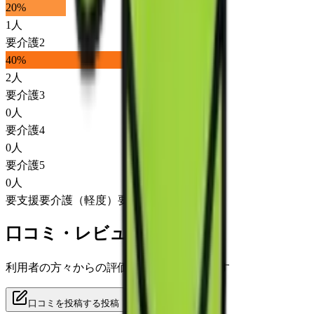
20
%
1
人
要介護2
40
%
2
人
要介護3
0
人
要介護4
0
人
要介護5
0
人
要支援
要介護（軽度）
要介護（重度）
口コミ・レビュー
利用者の方々からの評価をご覧いただけます
口コミを投稿する
投稿