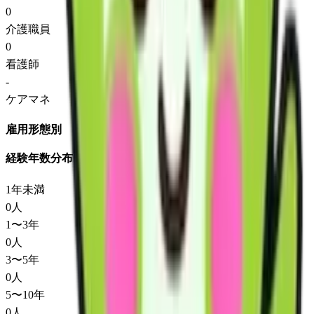
0
介護職員
0
看護師
-
ケアマネ
雇用形態別
経験年数分布
1年未満
0
人
1〜3年
0
人
3〜5年
0
人
5〜10年
0
人