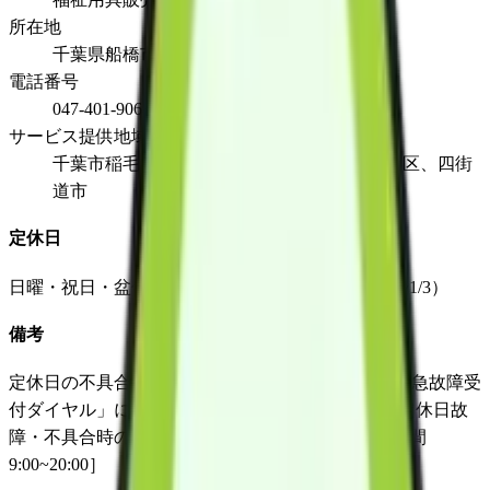
所在地
千葉県船橋市栄町1-21-281F
電話番号
047-401-9064
サービス提供地域
千葉市稲毛区、千葉市花見川区、千葉市美浜区、四街
道市
定休日
日曜・祝日・盆休（8/13~8/15）・年末年始（12/30~1/3）
備考
定休日の不具合対応については、「スペースケア緊急故障受
付ダイヤル」にて対応させて頂いております。 ［定休日故
障・不具合時の対応窓口：047-435-3905 / 受付時間
9:00~20:00］