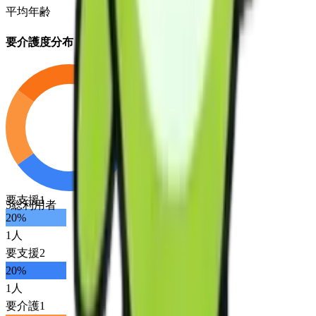
平均年齢
要介護度分布
要支援1
5
総利用者
20
%
1
人
要支援2
20
%
1
人
要介護1