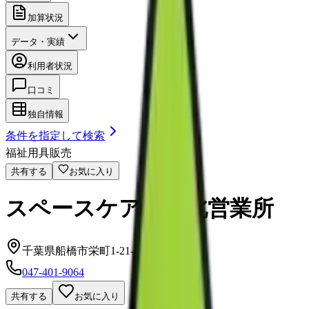
加算状況
データ・実績
利用者状況
口コミ
独自情報
条件を指定して検索
福祉用具販売
共有する
お気に入り
スペースケア千葉北営業所
千葉県船橋市栄町1-21-281F
047-401-9064
共有する
お気に入り