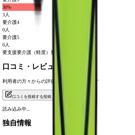
30
%
3
人
要介護4
0
人
要介護5
0
人
要支援
要介護（軽度）
要介護（重度）
口コミ・レビュー
利用者の方々からの評価をご覧いただけます
口コミを投稿する
投稿
読み込み中...
独自情報