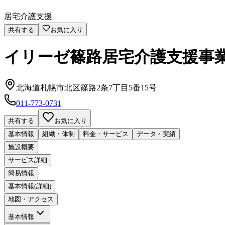
居宅介護支援
共有する
お気に入り
イリーゼ篠路居宅介護支援事
北海道札幌市北区篠路2条7丁目5番15号
011-773-0731
共有する
お気に入り
基本情報
組織・体制
料金・サービス
データ・実績
施設概要
サービス詳細
簡易情報
基本情報(詳細)
地図・アクセス
基本情報