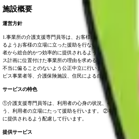
施設概要
運営方針
1.事業所の介護支援専門員等は、お客様の心身の状況、そ
るようお客様の立場に立った援助を行ないます。 2.事業の
者から総合的かつ効率的に提供されるよう中立公正なサービス
ス計画に位置付けた事業所の理由を求める事が可能である事を
不当に偏ることのないよう公正中立に行います。 5.事業の
ビス事業者等、介護保険施設、住民による自発的な活動によ
サービスの特色
①介護支援専門員等は、利用者の心身の状況、その置かれて
う、利用者の立場にたって援助を行います。 ②事業の実施
に提供されるよう配慮して行います。
提供サービス