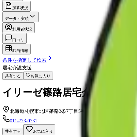
加算状況
データ・実績
利用者状況
口コミ
独自情報
条件を指定して検索
居宅介護支援
共有する
お気に入り
イリーゼ篠路居宅介護支援事
北海道札幌市北区篠路2条7丁目5番15号
011-773-0731
共有する
お気に入り