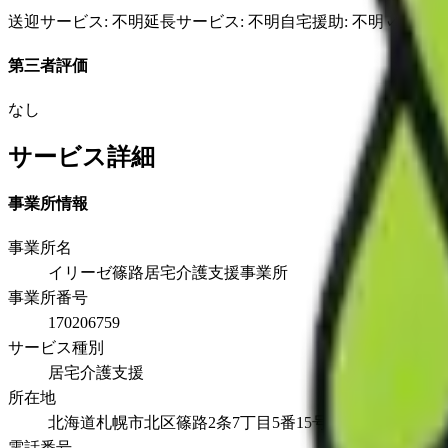
送迎サービス
: 不明
延長サービス
: 不明
自宅援助
: 不明
✓
損害
第三者評価
なし
サービス詳細
事業所情報
事業所名
イリーゼ篠路居宅介護支援事業所
事業所番号
170206759
サービス種別
居宅介護支援
所在地
北海道札幌市北区篠路2条7丁目5番15号
電話番号