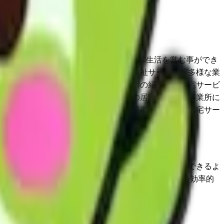
宅において有する能力に応じ自立した日常生活を営む事ができ
択に基づき適切な保健医療サービス及び福祉サービスが多様な業
用者及びその家族に対して、複数の事業所の紹介及び居宅サービ
及び人格を尊重し、特定の種類又は特定の居宅サービス事業所に
包括支援センター、他の指定居宅介護支援事業者、指定居宅サー
接な連携を図り、総合的なサービスの提供に努めます。
て、有する能力に応じ自立した日常生活を営むことができるよ
及び福祉サービスが、多様な事業者から、総合的かつ効率的