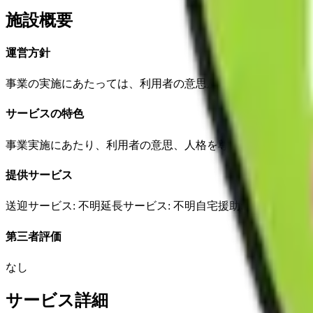
施設概要
運営方針
事業の実施にあたっては、利用者の意思及び人格を尊重して
サービスの特色
事業実施にあたり、利用者の意思、人格を尊重し常に利用者
提供サービス
送迎サービス
: 不明
延長サービス
: 不明
自宅援助
: 不明
✓
損害
第三者評価
なし
サービス詳細