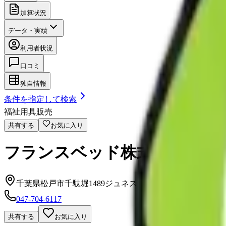
加算状況
データ・実績
利用者状況
口コミ
独自情報
条件を指定して検索
福祉用具販売
共有する
お気に入り
フランスベッド株式会社 メ
千葉県松戸市千駄堀1489ジュネス八柱1F
047-704-6117
共有する
お気に入り