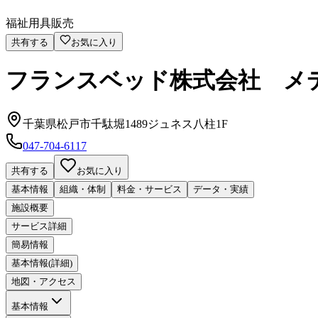
福祉用具販売
共有する
お気に入り
フランスベッド株式会社 メ
千葉県松戸市千駄堀1489ジュネス八柱1F
047-704-6117
共有する
お気に入り
基本情報
組織・体制
料金・サービス
データ・実績
施設概要
サービス詳細
簡易情報
基本情報(詳細)
地図・アクセス
基本情報