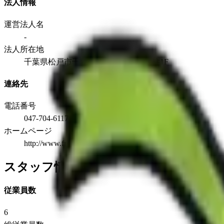
法人情報
運営法人名
-
法人所在地
千葉県松戸市千駄堀1489ジュネス八柱1F
連絡先
電話番号
047-704-6117
ホームページ
http://www.francebed.co.jp
スタッフ情報
従業員数
6