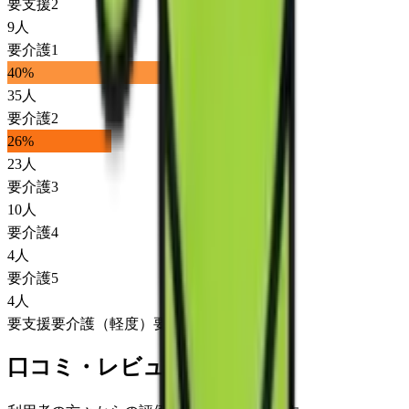
要支援2
9
人
要介護1
40
%
35
人
要介護2
26
%
23
人
要介護3
10
人
要介護4
4
人
要介護5
4
人
要支援
要介護（軽度）
要介護（重度）
口コミ・レビュー