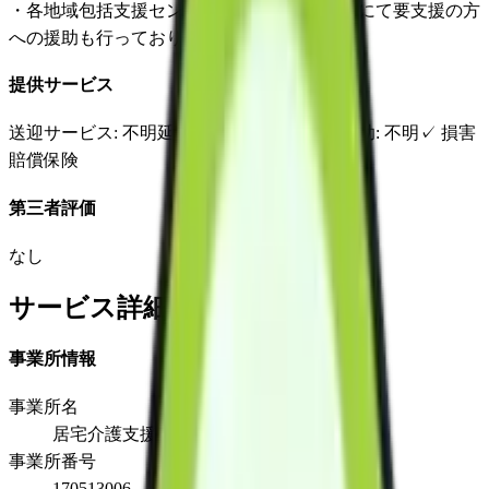
・各地域包括支援センターからの再委託業務にて要支援の方
への援助も行っております。
提供サービス
送迎サービス
: 不明
延長サービス
: 不明
自宅援助
: 不明
✓
損害
賠償保険
第三者評価
なし
サービス詳細
事業所情報
事業所名
居宅介護支援事業所あおい
事業所番号
170513006