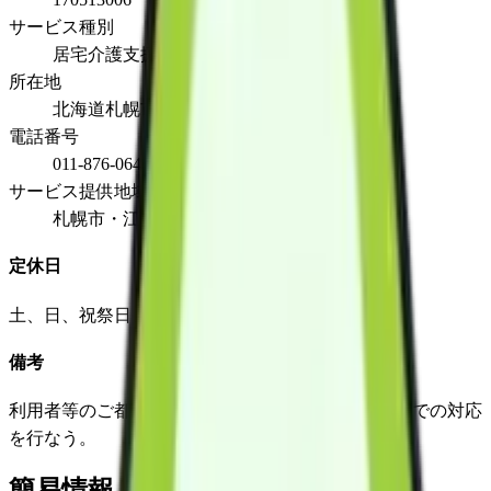
サービス種別
居宅介護支援
所在地
北海道札幌市白石区本通4丁目南1番12号
電話番号
011-876-0642
サービス提供地域
札幌市・江別市
定休日
土、日、祝祭日、12/29～1/3
備考
利用者等のご都合に合わせ、営業日及び営業時間外での対応
を行なう。
簡易情報