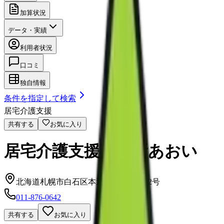
加算状況
データ・実績
利用者状況
口コミ
独自情報
条件を指定して検索
居宅介護支援
共有する
お気に入り
居宅介護支援事業所あおい
北海道札幌市白石区本通4丁目南1番12号
011-876-0642
共有する
お気に入り