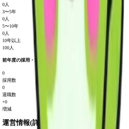
0
人
3〜5年
0
人
5〜10年
0
人
10年以上
100
人
前年度の採用・退職
0
採用数
0
退職数
+
0
増減
運営情報(詳細)