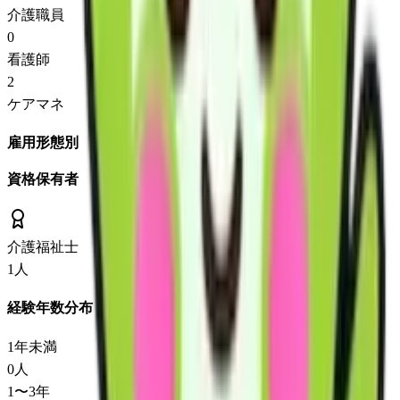
介護職員
0
看護師
2
ケアマネ
雇用形態別
資格保有者
介護福祉士
1
人
経験年数分布
1年未満
0
人
1〜3年