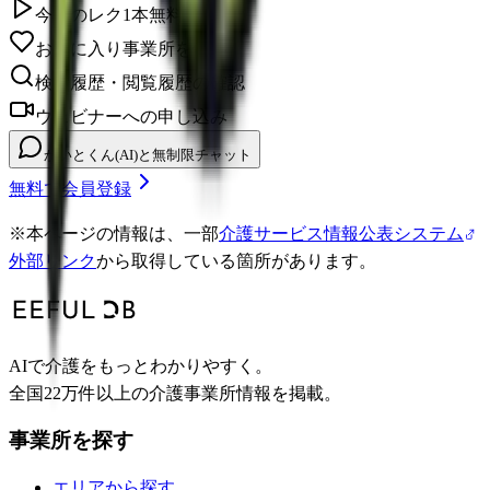
今日のレク1本無料視聴
お気に入り事業所を保存
検索履歴・閲覧履歴の確認
ウェビナーへの申し込み
かいとくん(AI)と無制限チャット
無料で会員登録
※
本ページの情報は、一部
介護サービス情報公表システム
外部リンク
から取得している箇所があります。
AIで介護をもっとわかりやすく。
全国22万件以上の介護事業所情報を掲載。
事業所を探す
エリアから探す