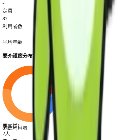
-
定員
87
利用者数
-
平均年齢
要介護度分布
要支援1
87
総利用者
2
人