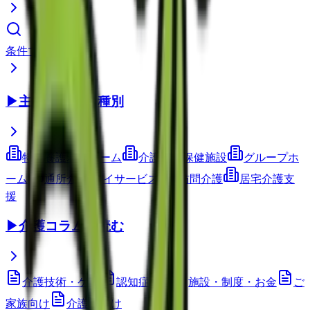
条件で検索
▶
主要サービス種別
特別養護老人ホーム
介護老人保健施設
グループホ
ーム
通所介護(デイサービス)
訪問介護
居宅介護支
援
▶
介護コラムを読む
介護技術・ケア
認知症ケア
施設・制度・お金
ご
家族向け
介護職向け