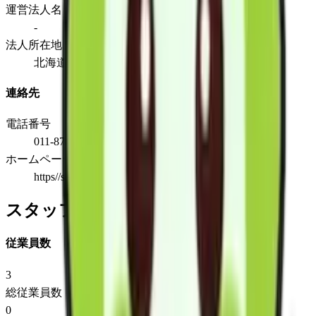
運営法人名
-
法人所在地
北海道札幌市白石区本通4丁目南1番12号
連絡先
電話番号
011-876-0642
ホームページ
https//sapporo-aoi.com/
スタッフ情報
従業員数
3
総従業員数
0