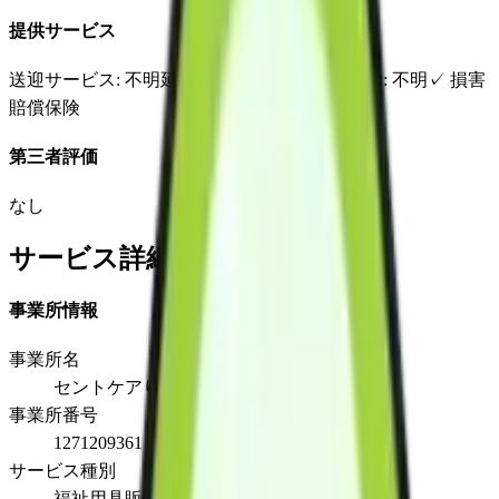
提供サービス
送迎サービス
: 不明
延長サービス
: 不明
自宅援助
: 不明
✓
損害
賠償保険
第三者評価
なし
サービス詳細
事業所情報
事業所名
セントケアりまいん東葛
事業所番号
1271209361
サービス種別
福祉用具販売