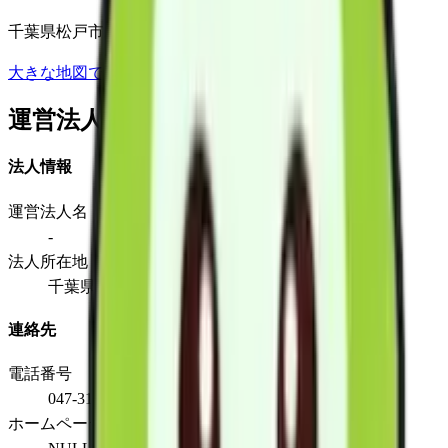
千葉県松戸市馬橋2436-4
大きな地図で見る
運営法人
法人情報
運営法人名
-
法人所在地
千葉県松戸市馬橋2436-4
連絡先
電話番号
047-315-5098
ホームページ