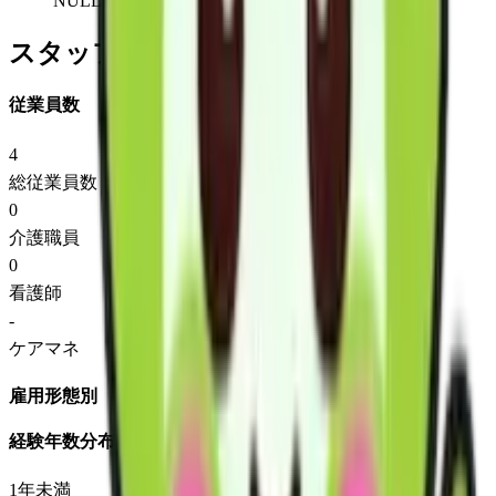
NULL
スタッフ情報
従業員数
4
総従業員数
0
介護職員
0
看護師
-
ケアマネ
雇用形態別
経験年数分布
1年未満