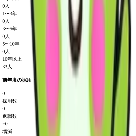
0
人
1〜3年
0
人
3〜5年
0
人
5〜10年
0
人
10年以上
33
人
前年度の採用・退職
0
採用数
0
退職数
+
0
増減