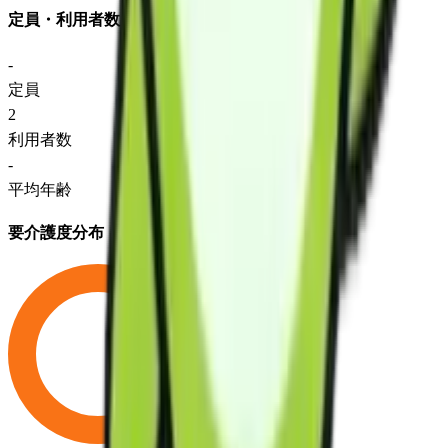
定員・利用者数
-
定員
2
利用者数
-
平均年齢
要介護度分布