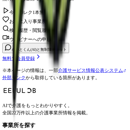
今日のレク1本無料視聴
お気に入り事業所を保存
検索履歴・閲覧履歴の確認
ウェビナーへの申し込み
かいとくん(AI)と無制限チャット
無料で会員登録
※
本ページの情報は、一部
介護サービス情報公表システム
外部リンク
から取得している箇所があります。
AIで介護をもっとわかりやすく。
全国22万件以上の介護事業所情報を掲載。
事業所を探す