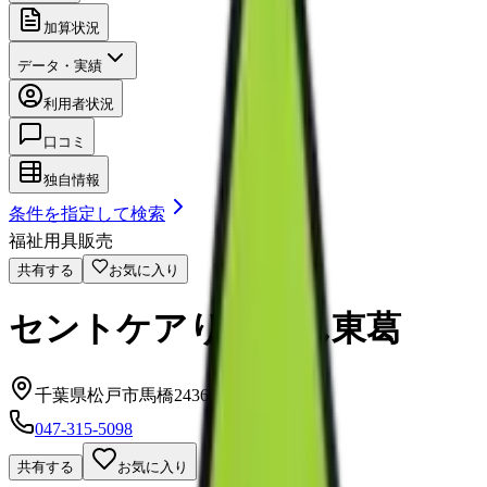
加算状況
データ・実績
利用者状況
口コミ
独自情報
条件を指定して検索
福祉用具販売
共有する
お気に入り
セントケアりまいん東葛
千葉県松戸市馬橋2436-4
047-315-5098
共有する
お気に入り