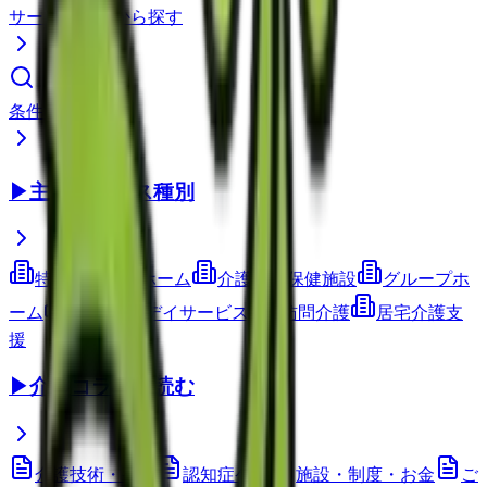
サービス種別から探す
条件で検索
▶
主要サービス種別
特別養護老人ホーム
介護老人保健施設
グループホ
ーム
通所介護(デイサービス)
訪問介護
居宅介護支
援
▶
介護コラムを読む
介護技術・ケア
認知症ケア
施設・制度・お金
ご