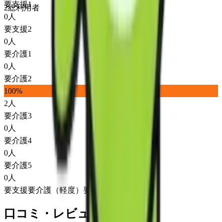
要支援1
2
総利用者
0
人
要支援2
0
人
要介護1
0
人
要介護2
100
%
2
人
要介護3
0
人
要介護4
0
人
要介護5
0
人
要支援
要介護（軽度）
要介護（重度）
口コミ・レビュー