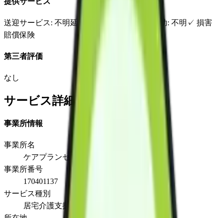
提供サービス
送迎サービス
: 不明
延長サービス
: 不明
自宅援助
: 不明
✓
損害
賠償保険
第三者評価
なし
サービス詳細
事業所情報
事業所名
ケアプランセンター滝の詩
事業所番号
170401137
サービス種別
居宅介護支援
所在地