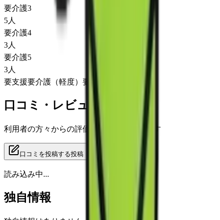
要介護3
5
人
要介護4
3
人
要介護5
3
人
要支援
要介護（軽度）
要介護（重度）
口コミ・レビュー
利用者の方々からの評価をご覧いただけます
口コミを投稿する
投稿
読み込み中...
独自情報