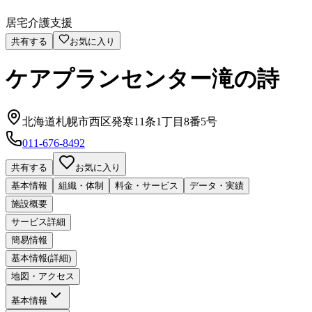
居宅介護支援
共有する
お気に入り
ケアプランセンター滝の詩
北海道札幌市西区発寒11条1丁目8番5号
011-676-8492
共有する
お気に入り
基本情報
組織・体制
料金・サービス
データ・実績
施設概要
サービス詳細
簡易情報
基本情報(詳細)
地図・アクセス
基本情報