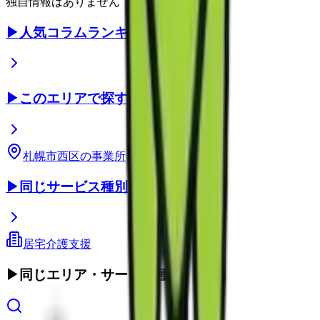
独自情報はありません
▶
人気コラムランキング
▶
このエリアで探す
札幌市西区
の事業所
北海道
の事業所
▶
同じサービス種別
居宅介護支援
▶
同じエリア・サービス種別