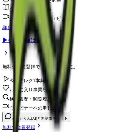
全国の介護事業所を網羅
介護に役立つコラム
介護のプロによるウェビナー
詳しく見る
▶
会員登録はこちら
無料の会員登録で、さらに便利に。
今日のレク1本無料視聴
お気に入り事業所を保存
検索履歴・閲覧履歴の確認
ウェビナーへの申し込み
かいとくん(AI)と無制限チャット
無料で会員登録