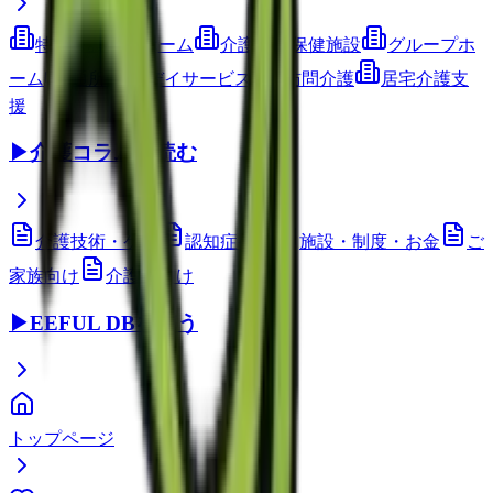
特別養護老人ホーム
介護老人保健施設
グループホ
ーム
通所介護(デイサービス)
訪問介護
居宅介護支
援
▶
介護コラムを読む
介護技術・ケア
認知症ケア
施設・制度・お金
ご
家族向け
介護職向け
▶
EEFUL DBを使う
トップページ