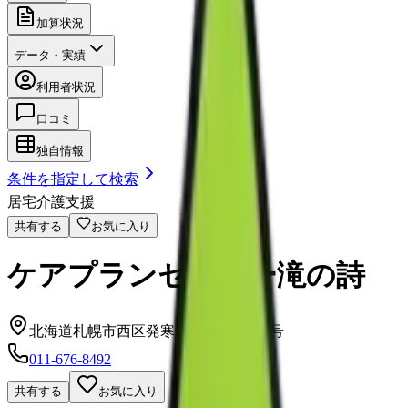
加算状況
データ・実績
利用者状況
口コミ
独自情報
条件を指定して検索
居宅介護支援
共有する
お気に入り
ケアプランセンター滝の詩
北海道札幌市西区発寒11条1丁目8番5号
011-676-8492
共有する
お気に入り