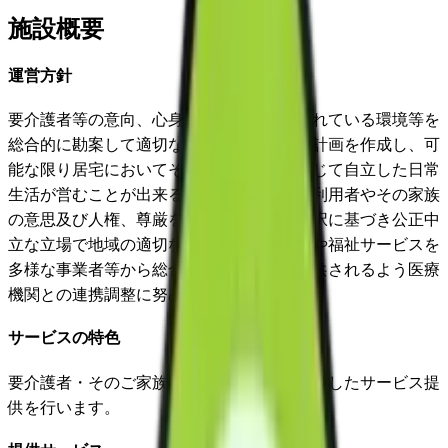
施設概要
運営方針
要介護者等の意向、心身の状況、その置かれている環境等を
総合的に勘案して適切な居宅介護サービス計画を作成し、可
能な限り居宅においてその有する能力に応じて自立した日常
生活が営むことが出来るよう支援します。利用者やその家族
の意思及び人権、尊厳を尊重し利用者の選択に基づき公正中
立な立場で地域の適切な保健医療サービスや福祉サービスを
多様な事業者等から総合的かつ効率的に提供されるよう医療
機関との連携調整に努めます。
サービスの特色
要介護者・そのご家族の意思及び尊厳を尊重したサービス提
供を行います。