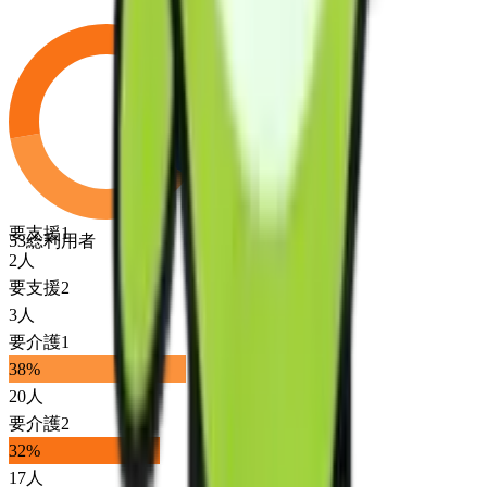
要支援1
53
総利用者
2
人
要支援2
3
人
要介護1
38
%
20
人
要介護2
32
%
17
人