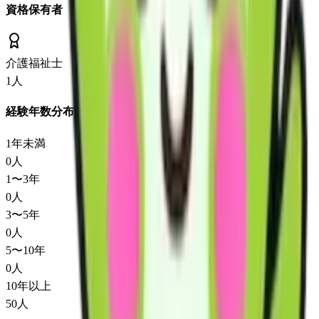
資格保有者
介護福祉士
1
人
経験年数分布
1年未満
0
人
1〜3年
0
人
3〜5年
0
人
5〜10年
0
人
10年以上
50
人