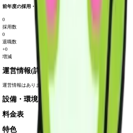
前年度の採用・退職
0
採用数
0
退職数
+
0
増減
運営情報(詳細)
運営情報はありません
設備・環境
料金表
特色