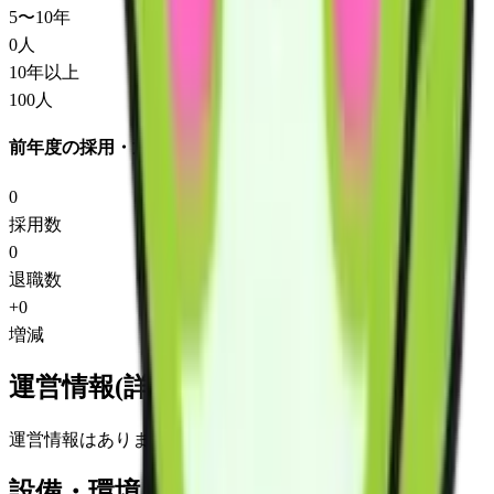
5〜10年
0
人
10年以上
100
人
前年度の採用・退職
0
採用数
0
退職数
+
0
増減
運営情報(詳細)
運営情報はありません
設備・環境