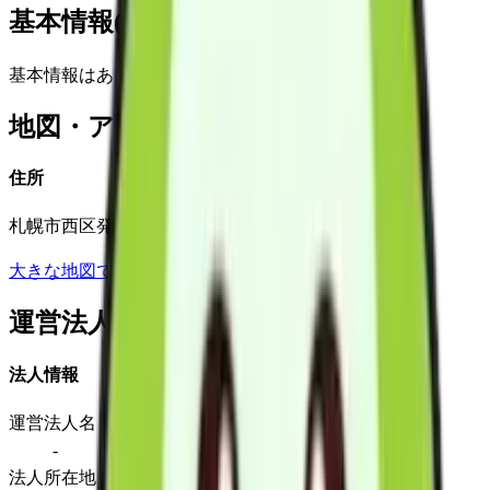
基本情報(詳細)
基本情報はありません
地図・アクセス
住所
札幌市西区発寒１７条３丁目4番３０号
大きな地図で見る
運営法人
法人情報
運営法人名
-
法人所在地