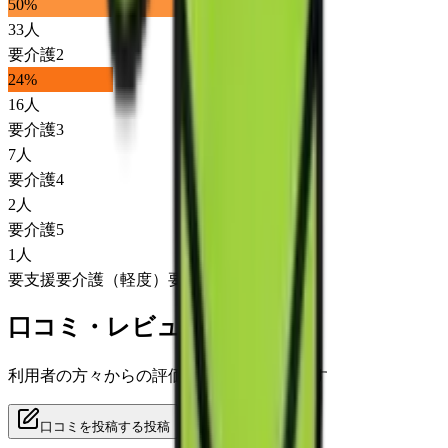
50
%
33
人
要介護2
24
%
16
人
要介護3
7
人
要介護4
2
人
要介護5
1
人
要支援
要介護（軽度）
要介護（重度）
口コミ・レビュー
利用者の方々からの評価をご覧いただけます
口コミを投稿する
投稿