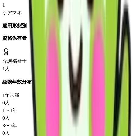
1
ケアマネ
雇用形態別
資格保有者
介護福祉士
1
人
経験年数分布
1年未満
0
人
1〜3年
0
人
3〜5年
0
人