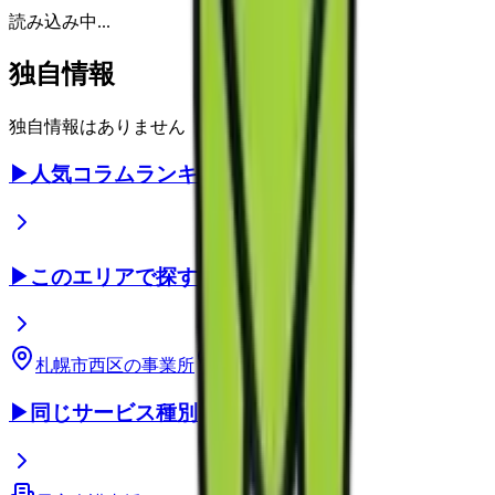
読み込み中...
独自情報
独自情報はありません
▶
人気コラムランキング
▶
このエリアで探す
札幌市西区
の事業所
北海道
の事業所
▶
同じサービス種別