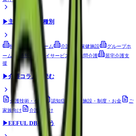
▶
主要サービス種別
特別養護老人ホーム
介護老人保健施設
グループホ
ーム
通所介護(デイサービス)
訪問介護
居宅介護支
援
▶
介護コラムを読む
介護技術・ケア
認知症ケア
施設・制度・お金
ご
家族向け
介護職向け
▶
EEFUL DBを使う