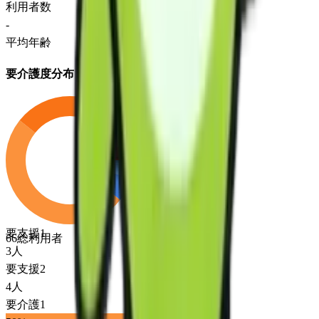
利用者数
-
平均年齢
要介護度分布
要支援1
66
総利用者
3
人
要支援2
4
人
要介護1