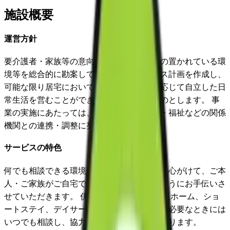
施設概要
運営方針
要介護者・家族等の意向、心身の状況、その置かれている環
境等を総合的に勘案して適切な介護サービス計画を作成し、
可能な限り居宅においてその有する能力に応じて自立した日
常生活を営むことができるよう支援するものとします。 事
業の実施にあたっては、地域の保健・医療・福祉などの関係
機関との連携・調整に努めます。
サービスの特色
何でも相談できる環境作りと、迅速な対応を心がけて、ご本
人・ご家族がご自宅でいつも笑顔で過せるようにお手伝いさ
せていただきます。 併設施設に特別養護老人ホーム、ショ
ートステイ、デイサービスセンターがあり、必要なときには
いつでも相談し、協力できる体制が整っております。