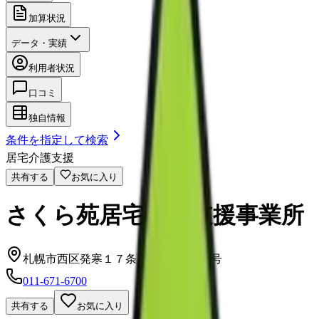
加算状況
データ・実績
利用者状況
口コミ
独自情報
条件を指定して検索
居宅介護支援
共有する
お気に入り
さくら苑居宅介護支援事業所
札幌市西区発寒１７条３丁目4番３０号
011-671-6700
共有する
お気に入り