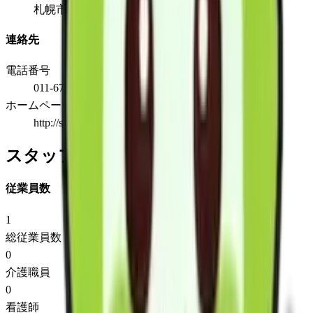
札幌市西区発寒１７条３丁目4番３０号
連絡先
電話番号
011-671-6700
ホームページ
http://sakurakai-gp.or.jp/
スタッフ情報
従業員数
1
総従業員数
0
介護職員
0
看護師