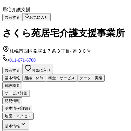
居宅介護支援
共有する
お気に入り
さくら苑居宅介護支援事業所
札幌市西区発寒１７条３丁目4番３０号
011-671-6700
共有する
お気に入り
基本情報
組織・体制
料金・サービス
データ・実績
施設概要
サービス詳細
簡易情報
基本情報(詳細)
地図・アクセス
基本情報