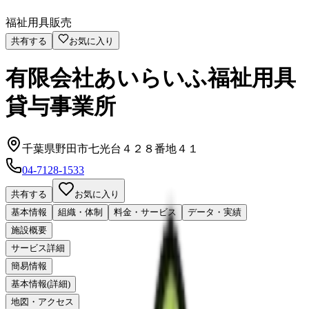
福祉用具販売
共有する
お気に入り
有限会社あいらいふ福祉用具
貸与事業所
千葉県野田市七光台４２８番地４１
04-7128-1533
共有する
お気に入り
基本情報
組織・体制
料金・サービス
データ・実績
施設概要
サービス詳細
簡易情報
基本情報(詳細)
地図・アクセス