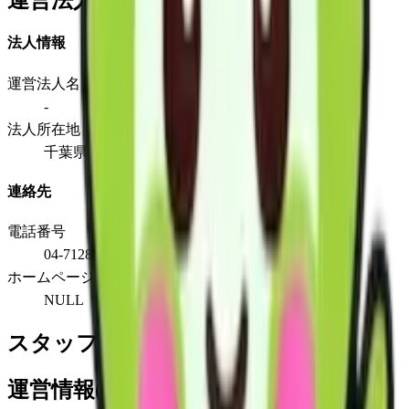
運営法人
法人情報
運営法人名
-
法人所在地
千葉県野田市七光台４２８番地４１
連絡先
電話番号
04-7128-1533
ホームページ
NULL
スタッフ情報
運営情報(詳細)