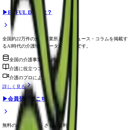
▶
EEFUL DBとは？
全国約22万件の介護事業所と介護ニュース・コラムを掲載す
るAI時代の介護情報ポータルサイトです。
全国の介護事業所を網羅
介護に役立つコラム
介護のプロによるウェビナー
詳しく見る
▶
会員登録はこちら
無料の会員登録で、さらに便利に。