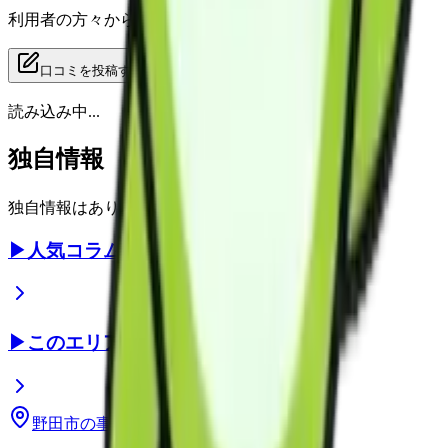
利用者の方々からの評価をご覧いただけます
口コミを投稿する
投稿
読み込み中...
独自情報
独自情報はありません
▶
人気コラムランキング
▶
このエリアで探す
野田市
の事業所
千葉県
の事業所