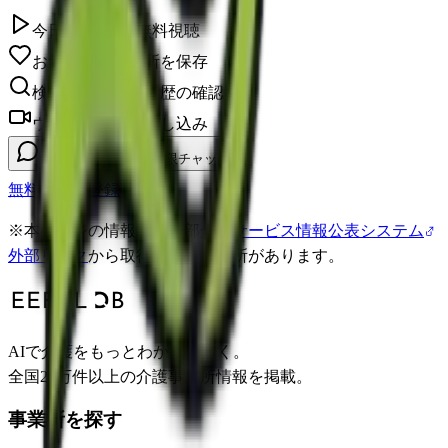
今日のレク1本無料視聴
お気に入り事業所を保存
検索履歴・閲覧履歴の確認
ウェビナーへの申し込み
かいとくん(AI)と無制限チャット
無料で会員登録
※
本ページの情報は、一部
介護サービス情報公表システム
外部リンク
から取得している箇所があります。
AIで介護をもっとわかりやすく。
全国22万件以上の介護事業所情報を掲載。
事業所を探す