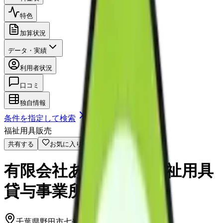
特色
加算状況
データ・実績
利用者状況
口コミ
独自情報
条件を指定して検索
福祉用具販売
共有する
お気に入り
有限会社あいらいふ福祉用具
貸与事業所
千葉県野田市七光台４２８番地４１