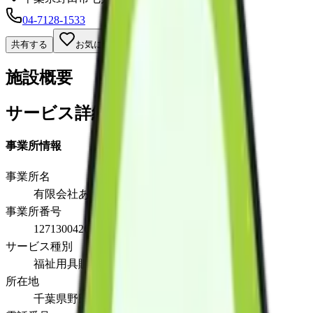
04-7128-1533
共有する
お気に入り
施設概要
サービス詳細
事業所情報
事業所名
有限会社あいらいふ福祉用具貸与事業所
事業所番号
1271300426
サービス種別
福祉用具販売
所在地
千葉県野田市七光台４２８番地４１