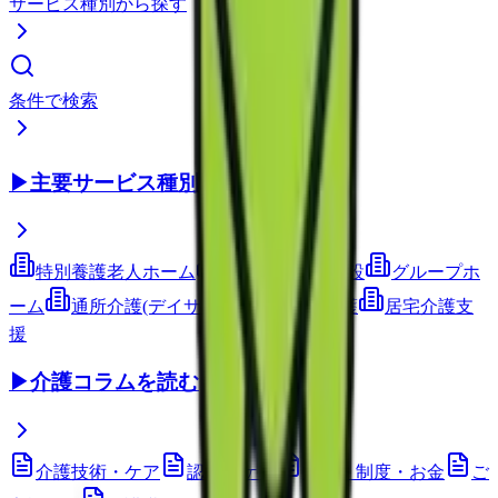
サービス種別から探す
条件で検索
▶
主要サービス種別
特別養護老人ホーム
介護老人保健施設
グループホ
ーム
通所介護(デイサービス)
訪問介護
居宅介護支
援
▶
介護コラムを読む
介護技術・ケア
認知症ケア
施設・制度・お金
ご