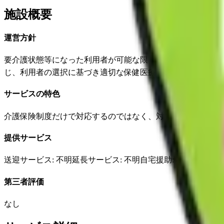
施設概要
運営方針
要介護状態等になった利用者が可能な限りその居宅において
じ、利用者の選択に基づき適切な保健医療サービスおよび、
サービスの特色
介護保険制度だけで対応するのではなく、対象となる諸制度
提供サービス
送迎サービス
: 不明
延長サービス
: 不明
自宅援助
: 不明
✓
損害
第三者評価
なし