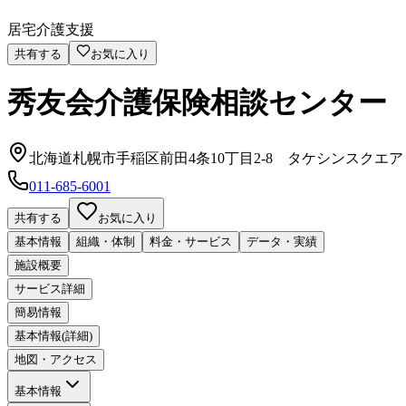
居宅介護支援
共有する
お気に入り
秀友会介護保険相談センター
北海道札幌市手稲区前田4条10丁目2-8 タケシンスクエア
011-685-6001
共有する
お気に入り
基本情報
組織・体制
料金・サービス
データ・実績
施設概要
サービス詳細
簡易情報
基本情報(詳細)
地図・アクセス
基本情報