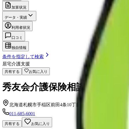
加算状況
データ・実績
利用者状況
口コミ
独自情報
条件を指定して検索
居宅介護支援
共有する
お気に入り
秀友会介護保険相談センター
北海道札幌市手稲区前田4条10丁目2-8 タケシンスクエア
011-685-6001
共有する
お気に入り