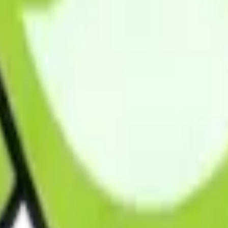
アビル3Fタケシンスクエアビル3F
当別町全域