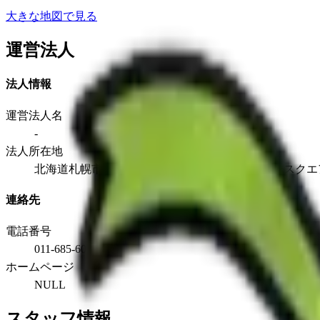
大きな地図で見る
運営法人
法人情報
運営法人名
-
法人所在地
北海道札幌市手稲区前田4条10丁目2-8 タケシンスクエ
連絡先
電話番号
011-685-6001
ホームページ
NULL
スタッフ情報