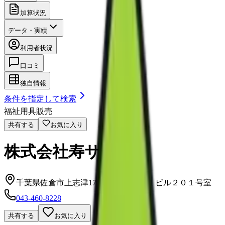
加算状況
データ・実績
利用者状況
口コミ
独自情報
条件を指定して検索
福祉用具販売
共有する
お気に入り
株式会社寿サービス
千葉県佐倉市上志津1781-21スペース１ビル２０１号室
043-460-8228
共有する
お気に入り