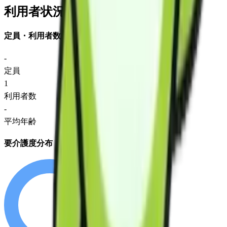
利用者状況
定員・利用者数
-
定員
1
利用者数
-
平均年齢
要介護度分布