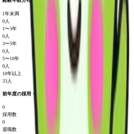
経験年数分布
1年未満
0
人
1〜3年
0
人
3〜5年
0
人
5〜10年
0
人
10年以上
33
人
前年度の採用・退職
0
採用数
0
退職数