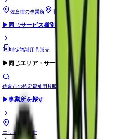
佐倉市
の事業所
千葉県
の事業所
▶
同じサービス種別
特定福祉用具販売
▶
同じエリア・サービス種別
佐倉市
の
特定福祉用具販売
▶
事業所を探す
エリアから探す