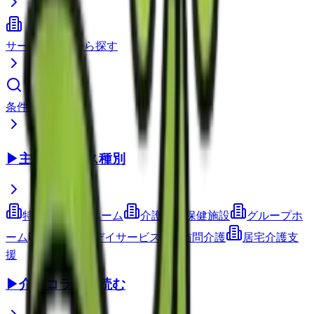
サービス種別から探す
条件で検索
▶
主要サービス種別
特別養護老人ホーム
介護老人保健施設
グループホ
ーム
通所介護(デイサービス)
訪問介護
居宅介護支
援
▶
介護コラムを読む