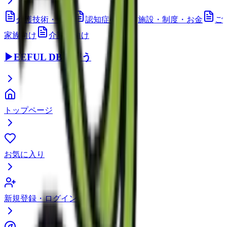
介護技術・ケア
認知症ケア
施設・制度・お金
ご
家族向け
介護職向け
▶
EEFUL DBを使う
トップページ
お気に入り
新規登録・ログイン