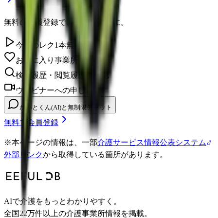
無料の会員登録で、さらに便利に。
今日のレク1本無料視聴
お気に入り事業所を保存
検索履歴・閲覧履歴の確認
ウェビナーへの申し込み
かいとくん(AI)と無制限チャット
無料で会員登録
※
本ページの情報は、一部
介護サービス情報公表システム
外部リンク
から取得している箇所があります。
AIで介護をもっとわかりやすく。
全国22万件以上の介護事業所情報を掲載。