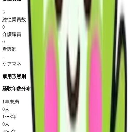
5
総従業員数
0
介護職員
0
看護師
-
ケアマネ
雇用形態別
経験年数分布
1年未満
0
人
1〜3年
0
人
3〜5年