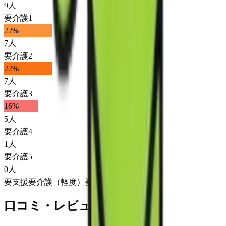
9
人
要介護1
22
%
7
人
要介護2
22
%
7
人
要介護3
16
%
5
人
要介護4
1
人
要介護5
0
人
要支援
要介護（軽度）
要介護（重度）
口コミ・レビュー