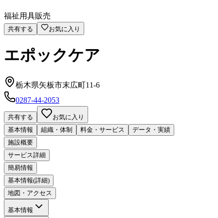
福祉用具販売
共有する
お気に入り
エポックケア
栃木県矢板市末広町11-6
0287-44-2053
共有する
お気に入り
基本情報
組織・体制
料金・サービス
データ・実績
施設概要
サービス詳細
簡易情報
基本情報(詳細)
地図・アクセス
基本情報