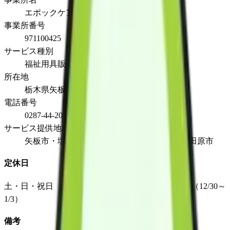
エポックケア
事業所番号
971100425
サービス種別
福祉用具販売
所在地
栃木県矢板市末広町11-6
電話番号
0287-44-2053
サービス提供地域
矢板市・塩谷町・さくら市・那須塩原市・大田原市
定休日
土・日・祝日 及び お盆（8/14,8/15） 年末年始（12/30～
1/3）
備考