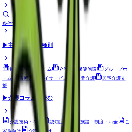
条件で検索
▶
主要サービス種別
特別養護老人ホーム
介護老人保健施設
グループホ
ーム
通所介護(デイサービス)
訪問介護
居宅介護支
援
▶
介護コラムを読む
介護技術・ケア
認知症ケア
施設・制度・お金
ご
家族向け
介護職向け