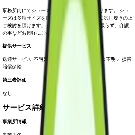
事務所内にてシューズ、杖なども販売しております。 シュ
ーズは多種サイズを揃えていますので、実際に試し履きの上
ご検討を頂けます。 介護保険でのサービスに限らず、介護
の事などお気軽にご相談にいらしてください。
提供サービス
送迎サービス
: 不明
延長サービス
: 不明
自宅援助
: 不明
✓
損害
賠償保険
第三者評価
なし
サービス詳細
事業所情報
事業所名