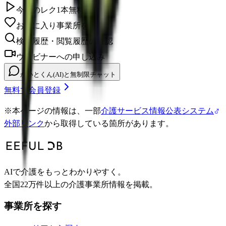
今日のレク1本無料視聴
お気に入り事業所を保存
検索履歴・閲覧履歴の確認
ウェビナーへの申し込み
かいとくん(AI)と無制限チャット
無料で会員登録
※
本ページの情報は、一部
介護サービス情報公表システム
外部リンク
から取得している箇所があります。
AIで介護をもっとわかりやすく。
全国22万件以上の介護事業所情報を掲載。
事業所を探す