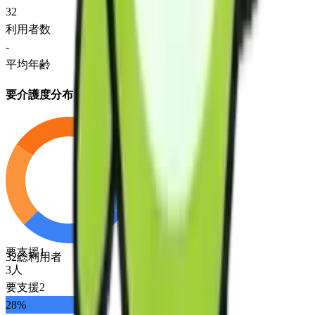
32
利用者数
-
平均年齢
要介護度分布
要支援1
32
総利用者
3
人
要支援2
28
%