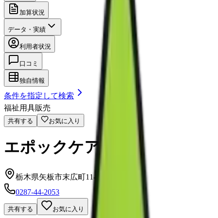
加算状況
データ・実績
利用者状況
口コミ
独自情報
条件を指定して検索
福祉用具販売
共有する
お気に入り
エポックケア
栃木県矢板市末広町11-6
0287-44-2053
共有する
お気に入り