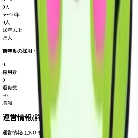
0
人
5〜10年
0
人
10年以上
25
人
前年度の採用・退職
0
採用数
0
退職数
+
0
増減
運営情報(詳細)
運営情報はありません