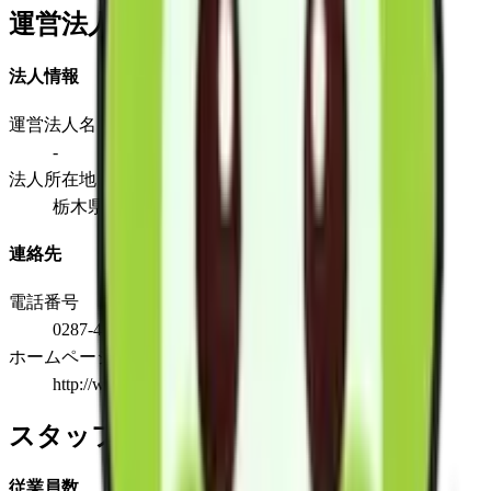
運営法人
法人情報
運営法人名
-
法人所在地
栃木県矢板市末広町11-6
連絡先
電話番号
0287-44-2053
ホームページ
http://www.epoch-kaigo.com
スタッフ情報
従業員数