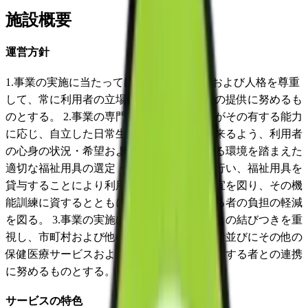
施設概要
運営方針
1.事業の実施に当たっては、利用者の意思および人格を尊重
して、常に利用者の立場に立ったサービスの提供に努めるも
のとする。 2.事業の専門相談員は、利用者がその有する能力
に応じ、自立した日常生活を営むことが出来るよう、利用者
の心身の状況・希望およびそのおかれている環境を踏まえた
適切な福祉用具の選定・取付け・調整等を行い、福祉用具を
貸与することにより利用者の日常生活の便宜を図り、その機
能訓練に資するとともに、利用者を介護する者の負担の軽減
を図る。 3.事業の実施に当たっては、地域との結びつきを重
視し、市町村および他の居宅サービス事業者並びにその他の
保健医療サービスおよび福祉サービスを提供する者との連携
に努めるものとする。
サービスの特色