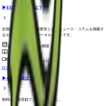
▶
EEFUL DBとは？
全国約22万件の介護事業所と介護ニュース・コラムを掲載す
るAI時代の介護情報ポータルサイトです。
全国の介護事業所を網羅
介護に役立つコラム
介護のプロによるウェビナー
詳しく見る
▶
会員登録はこちら
無料の会員登録で、さらに便利に。