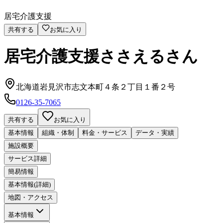
居宅介護支援
共有する
お気に入り
居宅介護支援ささえるさん
北海道岩見沢市志文本町４条２丁目１番２号
0126-35-7065
共有する
お気に入り
基本情報
組織・体制
料金・サービス
データ・実績
施設概要
サービス詳細
簡易情報
基本情報(詳細)
地図・アクセス
基本情報