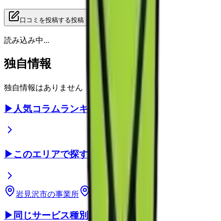
口コミを投稿する
投稿
読み込み中...
独自情報
独自情報はありません
▶
人気コラムランキング
▶
このエリアで探す
岩見沢市
の事業所
北海道
の事業所
▶
同じサービス種別