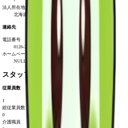
-
法人所在地
北海道岩見沢市志文本町４条２丁目１番２号
連絡先
電話番号
0126-35-7065
ホームページ
NULL
スタッフ情報
従業員数
1
総従業員数
0
介護職員