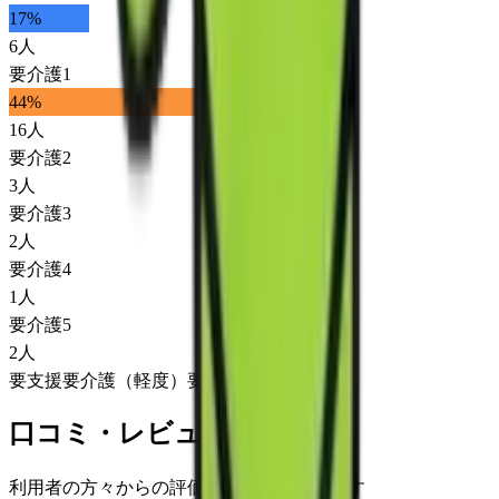
17
%
6
人
要介護1
44
%
16
人
要介護2
3
人
要介護3
2
人
要介護4
1
人
要介護5
2
人
要支援
要介護（軽度）
要介護（重度）
口コミ・レビュー
利用者の方々からの評価をご覧いただけます