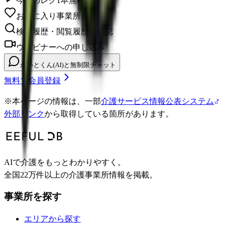
今日のレク1本無料視聴
お気に入り事業所を保存
検索履歴・閲覧履歴の確認
ウェビナーへの申し込み
かいとくん(AI)と無制限チャット
無料で会員登録
※
本ページの情報は、一部
介護サービス情報公表システム
外部リンク
から取得している箇所があります。
AIで介護をもっとわかりやすく。
全国22万件以上の介護事業所情報を掲載。
事業所を探す
エリアから探す