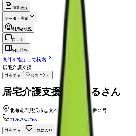
加算状況
データ・実績
利用者状況
口コミ
独自情報
条件を指定して検索
居宅介護支援
共有する
お気に入り
居宅介護支援ささえるさん
北海道岩見沢市志文本町４条２丁目１番２号
0126-35-7065
共有する
お気に入り