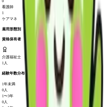
0
看護師
1
ケアマネ
雇用形態別
資格保有者
介護福祉士
1
人
経験年数分布
1年未満
0
人
1〜3年
0
人