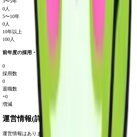
3〜5年
0
人
5〜10年
0
人
10年以上
100
人
前年度の採用・退職
0
採用数
0
退職数
+
0
増減
運営情報(詳細)
運営情報はありません