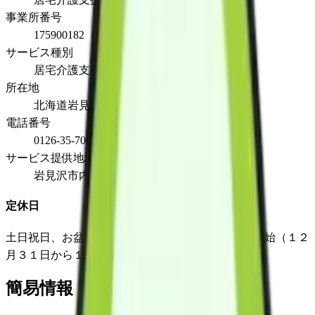
事業所番号
175900182
サービス種別
居宅介護支援
所在地
北海道岩見沢市志文本町４条２丁目１番２号
電話番号
0126-35-7065
サービス提供地域
岩見沢市内
定休日
土日祝日、お盆（８月１３日から１５日）、年末年始（１２
月３１日から１月３日）
簡易情報