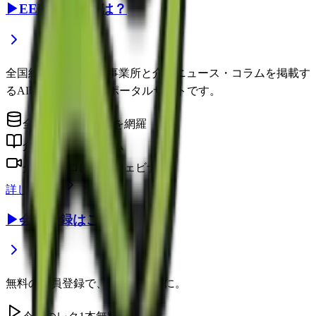
▶
EEFUL DBとは？
全国約22万件の介護事業所と介護ニュース・コラムを掲載す
るAI時代の介護情報ポータルサイトです。
全国の介護事業所を網羅
介護に役立つコラム
介護のプロによるウェビナー
詳しく見る
▶
会員登録はこちら
無料の会員登録で、さらに便利に。