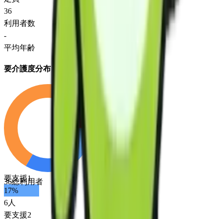
36
利用者数
-
平均年齢
要介護度分布
要支援1
36
総利用者
17
%
6
人
要支援2