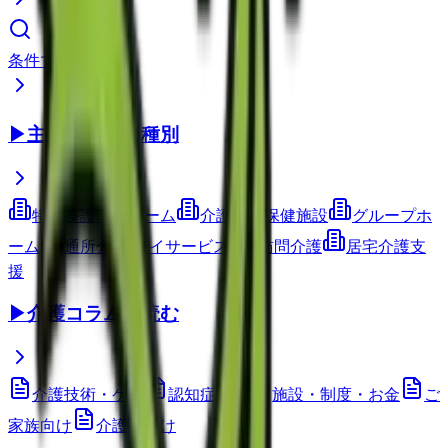
条件で検索
▶
主要サービス種別
特別養護老人ホーム
介護老人保健施設
グループホ
ーム
通所介護(デイサービス)
訪問介護
居宅介護支
援
▶
介護コラムを読む
介護技術・ケア
認知症ケア
施設・制度・お金
ご
家族向け
介護職向け