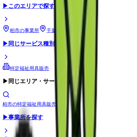
▶
このエリアで探す
柏市
の事業所
千葉県
の事業所
▶
同じサービス種別
特定福祉用具販売
▶
同じエリア・サービス種別
柏市
の
特定福祉用具販売
▶
事業所を探す