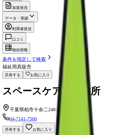
加算状況
データ・実績
利用者状況
口コミ
独自情報
条件を指定して検索
福祉用具販売
共有する
お気に入り
スペースケア柏営業所
千葉県柏市十余二248-36
04-7141-7500
共有する
お気に入り