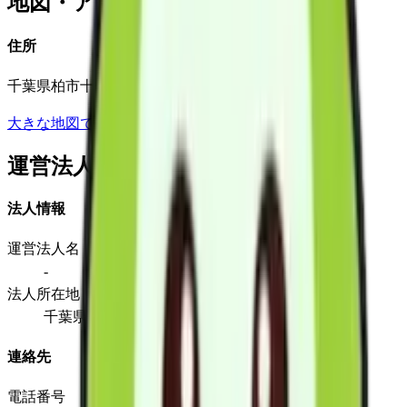
地図・アクセス
住所
千葉県柏市十余二248-36
大きな地図で見る
運営法人
法人情報
運営法人名
-
法人所在地
千葉県柏市十余二248-36
連絡先
電話番号