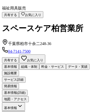
福祉用具販売
共有する
お気に入り
スペースケア柏営業所
千葉県柏市十余二248-36
04-7141-7500
共有する
お気に入り
基本情報
組織・体制
料金・サービス
データ・実績
施設概要
サービス詳細
簡易情報
基本情報(詳細)
地図・アクセス
基本情報