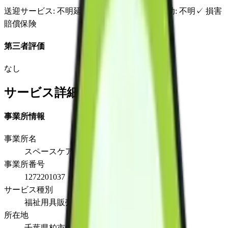
送迎サービス
: 不明
延長サービス
: 不明
自宅援助
: 不明
✓
損害
賠償保険
第三者評価
なし
サービス詳細
事業所情報
事業所名
スペースケア柏営業所
事業所番号
1272201037
サービス種別
福祉用具販売
所在地
千葉県柏市十余二248-36