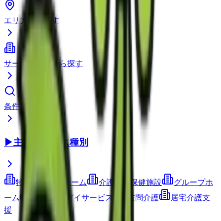
エリアから探す
サービス種別から探す
条件で検索
▶
主要サービス種別
特別養護老人ホーム
介護老人保健施設
グループホ
ーム
通所介護(デイサービス)
訪問介護
居宅介護支
援