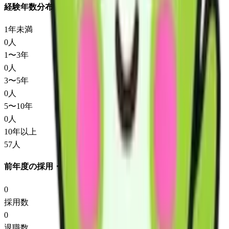
経験年数分布
1年未満
0
人
1〜3年
0
人
3〜5年
0
人
5〜10年
0
人
10年以上
57
人
前年度の採用・退職
0
採用数
0
退職数