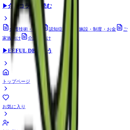
▶
介護コラムを読む
介護技術・ケア
認知症ケア
施設・制度・お金
ご
家族向け
介護職向け
▶
EEFUL DBを使う
トップページ
お気に入り