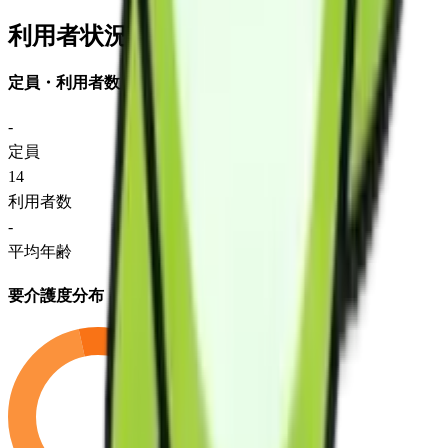
利用者状況
定員・利用者数
-
定員
14
利用者数
-
平均年齢
要介護度分布