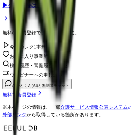
▶
会員登録はこちら
無料の会員登録で、さらに便利に。
今日のレク1本無料視聴
お気に入り事業所を保存
検索履歴・閲覧履歴の確認
ウェビナーへの申し込み
かいとくん(AI)と無制限チャット
無料で会員登録
※
本ページの情報は、一部
介護サービス情報公表システム
外部リンク
から取得している箇所があります。