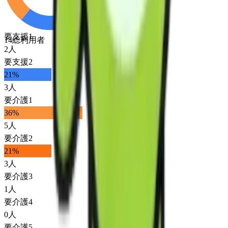
要支援1
14
総利用者
2
人
要支援2
21
%
3
人
要介護1
36
%
5
人
要介護2
21
%
3
人
要介護3
1
人
要介護4
0
人
要介護5