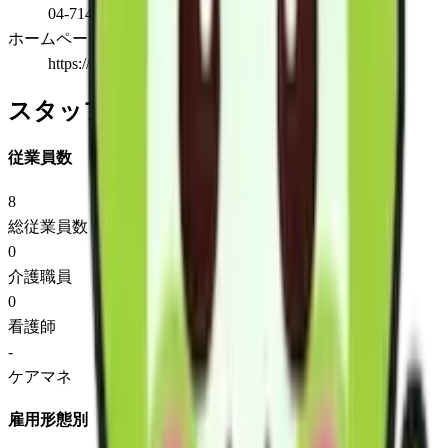
04-7141-7500
ホームページ
https://www.spacecare.co.jp/
スタッフ情報
従業員数
8
総従業員数
0
介護職員
0
看護師
-
ケアマネ
雇用形態別