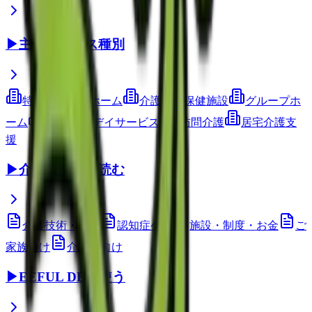
▶
主要サービス種別
特別養護老人ホーム
介護老人保健施設
グループホ
ーム
通所介護(デイサービス)
訪問介護
居宅介護支
援
▶
介護コラムを読む
介護技術・ケア
認知症ケア
施設・制度・お金
ご
家族向け
介護職向け
▶
EEFUL DBを使う