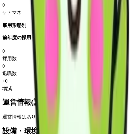
0
ケアマネ
雇用形態別
前年度の採用・退職
0
採用数
0
退職数
+
0
増減
運営情報(詳細)
運営情報はありません
設備・環境