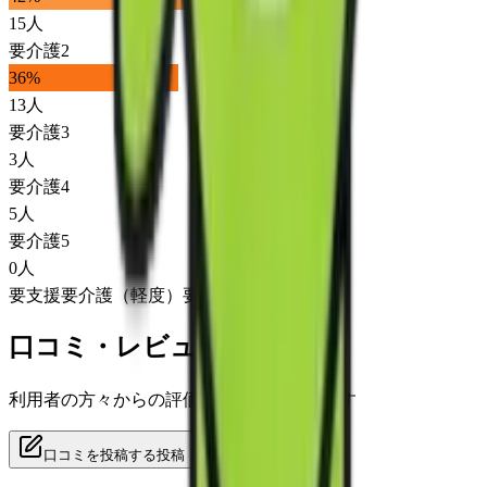
15
人
要介護2
36
%
13
人
要介護3
3
人
要介護4
5
人
要介護5
0
人
要支援
要介護（軽度）
要介護（重度）
口コミ・レビュー
利用者の方々からの評価をご覧いただけます
口コミを投稿する
投稿