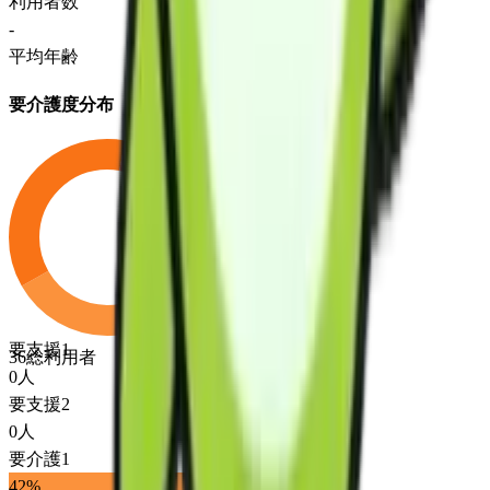
利用者数
-
平均年齢
要介護度分布
要支援1
36
総利用者
0
人
要支援2
0
人
要介護1
42
%