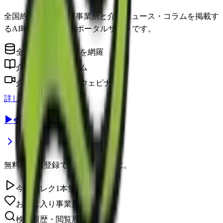
全国約22万件の介護事業所と介護ニュース・コラムを掲載す
るAI時代の介護情報ポータルサイトです。
全国の介護事業所を網羅
介護に役立つコラム
介護のプロによるウェビナー
詳しく見る
▶
会員登録はこちら
無料の会員登録で、さらに便利に。
今日のレク1本無料視聴
お気に入り事業所を保存
検索履歴・閲覧履歴の確認