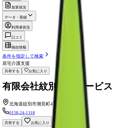
加算状況
データ・実績
利用者状況
口コミ
独自情報
条件を指定して検索
居宅介護支援
共有する
お気に入り
有限会社紋別介護サービス
北海道紋別市潮見町4丁目2番23号
0158-24-1318
共有する
お気に入り