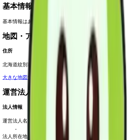
基本情報(詳細)
基本情報はありません
地図・アクセス
住所
北海道紋別市潮見町4丁目2番23号
大きな地図で見る
運営法人
法人情報
運営法人名
-
法人所在地