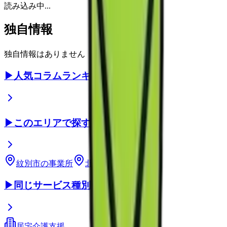
読み込み中...
独自情報
独自情報はありません
▶
人気コラムランキング
▶
このエリアで探す
紋別市
の事業所
北海道
の事業所
▶
同じサービス種別
居宅介護支援