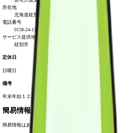
所在地
北海道紋別市潮見町4丁目2番23号
電話番号
0158-24-1318
サービス提供地域
紋別市
定休日
日曜日
備考
年末年始１２月３１日～１月３日
簡易情報
簡易情報はありません