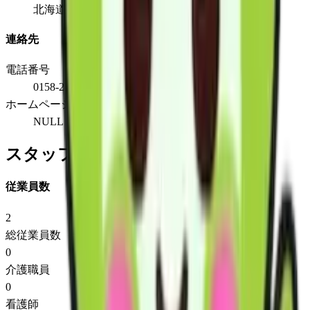
北海道紋別市潮見町4丁目2番23号
連絡先
電話番号
0158-24-1318
ホームページ
NULL
スタッフ情報
従業員数
2
総従業員数
0
介護職員
0
看護師