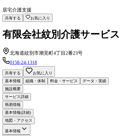
居宅介護支援
共有する
お気に入り
有限会社紋別介護サービス
北海道紋別市潮見町4丁目2番23号
0158-24-1318
共有する
お気に入り
基本情報
組織・体制
料金・サービス
データ・実績
施設概要
サービス詳細
簡易情報
基本情報(詳細)
地図・アクセス
基本情報