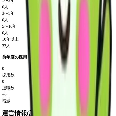
1〜3年
0
人
3〜5年
0
人
5〜10年
0
人
10年以上
33
人
前年度の採用・退職
0
採用数
0
退職数
+
0
増減
運営情報(詳細)