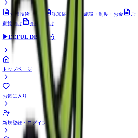
介護技術・ケア
認知症ケア
施設・制度・お金
ご
家族向け
介護職向け
▶
EEFUL DBを使う
トップページ
お気に入り
新規登録・ログイン