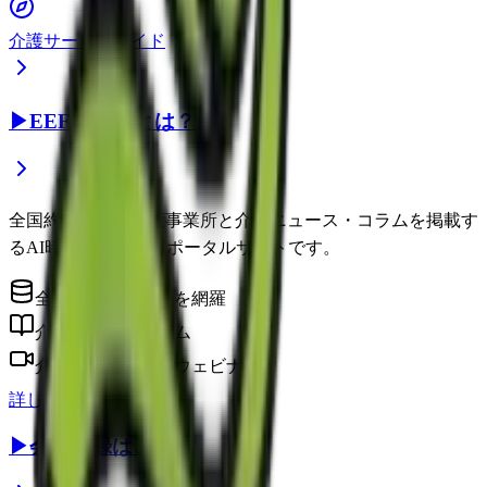
介護サービスガイド
▶
EEFUL DBとは？
全国約22万件の介護事業所と介護ニュース・コラムを掲載す
るAI時代の介護情報ポータルサイトです。
全国の介護事業所を網羅
介護に役立つコラム
介護のプロによるウェビナー
詳しく見る
▶
会員登録はこちら