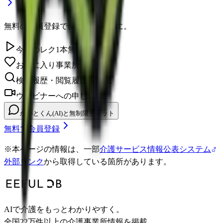
無料の会員登録で、さらに便利に。
今日のレク1本無料視聴
お気に入り事業所を保存
検索履歴・閲覧履歴の確認
ウェビナーへの申し込み
かいとくん(AI)と無制限チャット
無料で会員登録
※
本ページの情報は、一部
介護サービス情報公表システム
外部リンク
から取得している箇所があります。
AIで介護をもっとわかりやすく。
全国22万件以上の介護事業所情報を掲載。