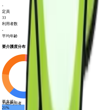
-
定員
33
利用者数
-
平均年齢
要介護度分布
要支援1
33
総利用者
21
%