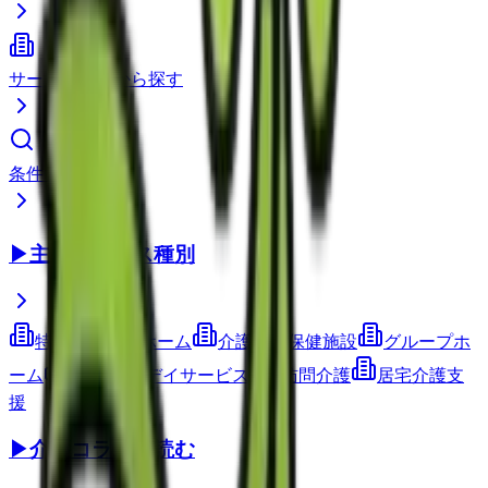
サービス種別から探す
条件で検索
▶
主要サービス種別
特別養護老人ホーム
介護老人保健施設
グループホ
ーム
通所介護(デイサービス)
訪問介護
居宅介護支
援
▶
介護コラムを読む