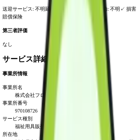
送迎サービス
: 不明
延長サービス
: 不明
自宅援助
: 不明
✓
損害
賠償保険
第三者評価
なし
サービス詳細
事業所情報
事業所名
株式会社フロンティア宇都宮営業所
事業所番号
970108726
サービス種別
福祉用具販売
所在地