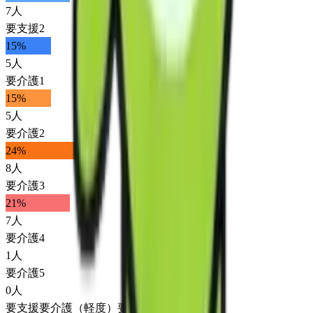
7
人
要支援2
15
%
5
人
要介護1
15
%
5
人
要介護2
24
%
8
人
要介護3
21
%
7
人
要介護4
1
人
要介護5
0
人
要支援
要介護（軽度）
要介護（重度）