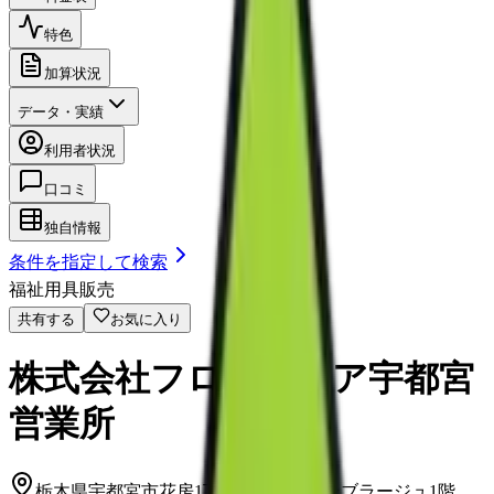
特色
加算状況
データ・実績
利用者状況
口コミ
独自情報
条件を指定して検索
福祉用具販売
共有する
お気に入り
株式会社フロンティア宇都宮
営業所
栃木県宇都宮市花房1丁目15-2アッサンブラージュ1階