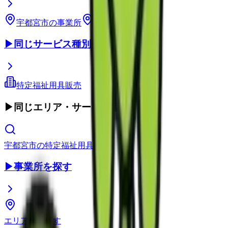
宇都宮市
の事業所
栃木県
の事業所
▶
同じサービス種別
特定福祉用具販売
▶
同じエリア・サービス種別
宇都宮市
の
特定福祉用具販売
▶
事業所を探す
エリアから探す