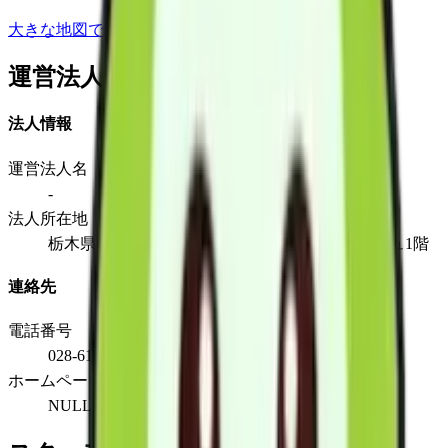
大きな地図で見る
運営法人
法人情報
運営法人名
-
法人所在地
栃木県宇都宮市花房1丁目15-2アッサンブラージュ1階
連絡先
電話番号
028-614-7080
ホームページ
NULL